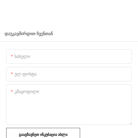
დაუკავშირდით ჩვენთან
Სახელი
Ელ.ფოსტა
Კმაყოფილი
ᲒᲐᲐᲒᲖᲐᲕᲜᲔᲗ ᲘᲜᲙᲣᲑᲐᲪᲘᲐ ᲐᲮᲚᲐ