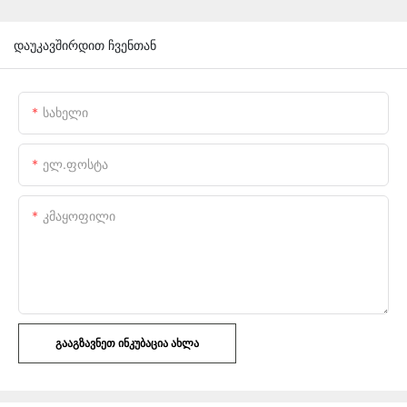
დაუკავშირდით ჩვენთან
Სახელი
Ელ.ფოსტა
Კმაყოფილი
ᲒᲐᲐᲒᲖᲐᲕᲜᲔᲗ ᲘᲜᲙᲣᲑᲐᲪᲘᲐ ᲐᲮᲚᲐ