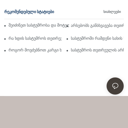
ᲠᲔᲙᲝᲛᲔᲜᲓᲔᲑᲣᲚᲘ ᲡᲢᲐᲢᲘᲔᲑᲘ
Სიახლეები
შეიძინეთ სასტუმროსა და მოტელის თეთრეული საბითუმო ონლ
არსებობს განსხვავება თეთრ
რა ხდის სასტუმროს თეთრეულს ასეთ კომფორტულს
სასტუმროში რამდენი სახის 
როგორ მოვძებნოთ კარგი ხარისხის ზეწრები, როგორიც სასტუმ
სასტუმროს თეთრეულის არჩევ