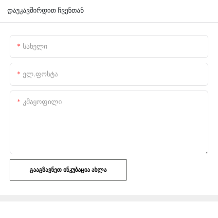
დაუკავშირდით ჩვენთან
Სახელი
Ელ.ფოსტა
Კმაყოფილი
ᲒᲐᲐᲒᲖᲐᲕᲜᲔᲗ ᲘᲜᲙᲣᲑᲐᲪᲘᲐ ᲐᲮᲚᲐ