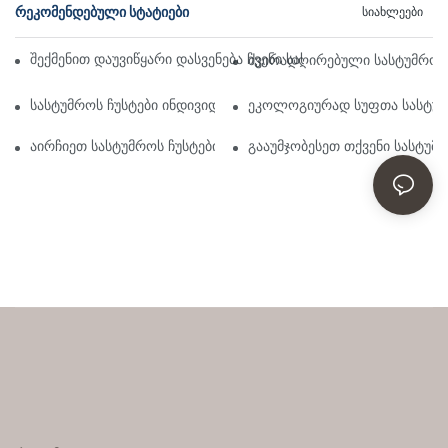
ᲠᲔᲙᲝᲛᲔᲜᲓᲔᲑᲣᲚᲘ ᲡᲢᲐᲢᲘᲔᲑᲘ
Სიახლეები
შექმენით დაუვიწყარი დასვენება ჩვენი სასტუმროს ჩუსტების ს
ძვირადღირებული სასტუმროს 
სასტუმროს ჩუსტები ინდივიდუალურად: ვარიანტები და დიზაინი
ეკოლოგიურად სუფთა სასტუმრ
აირჩიეთ სასტუმროს ჩუსტების ფართო არჩევანიდან შეუდარე
გააუმჯობესეთ თქვენი სასტუმ