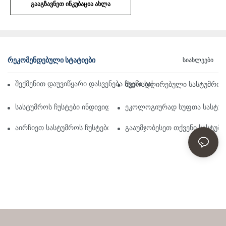
ᲒᲐᲐᲒᲖᲐᲕᲜᲔᲗ ᲘᲜᲙᲣᲑᲐᲪᲘᲐ ᲐᲮᲚᲐ
ᲠᲔᲙᲝᲛᲔᲜᲓᲔᲑᲣᲚᲘ ᲡᲢᲐᲢᲘᲔᲑᲘ
Სიახლეები
შექმენით დაუვიწყარი დასვენება ჩვენი სასტუმროს ჩუსტების ს
ძვირადღირებული სასტუმროს 
სასტუმროს ჩუსტები ინდივიდუალურად: ვარიანტები და დიზაინი
ეკოლოგიურად სუფთა სასტუმრ
აირჩიეთ სასტუმროს ჩუსტების ფართო არჩევანიდან შეუდარე
გააუმჯობესეთ თქვენი სასტუმ