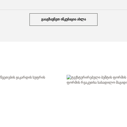
ᲒᲐᲐᲒᲖᲐᲕᲜᲔᲗ ᲘᲜᲙᲣᲑᲐᲪᲘᲐ ᲐᲮᲚᲐ