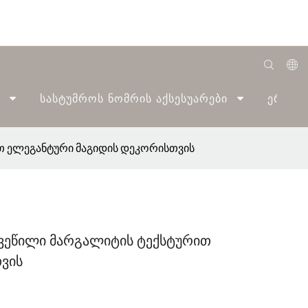
English
Სასტუმროს Ნომრის Აქსესუარები
Ერთი 
Română
Беларуская
თ ელეგანტური მაგიდის დეკორისთვის
O'zbek
ქართველი
Bahasa Indonesia
ხვეწილი მარგალიტის ტექსტურით
Français
ვის
Español
العربية