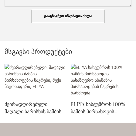
ᲒᲐᲐᲒᲖᲐᲕᲜᲔᲗ ᲘᲜᲙᲣᲑᲐᲪᲘᲐ ᲐᲮᲚᲐ
მსგავსი პროდუქტები
ძვირადღირებული,
ELIYA სასტუმროს 100%
მაღალი ხარისხის ბამბის
ბამბის პირსახოცის
პირსახოცების ნაკრები,
სასაზღვრო აბაზანის
მუქი ნაცრისფერი, ELIYA
პირსახოცების ნაკრების
წარმოება