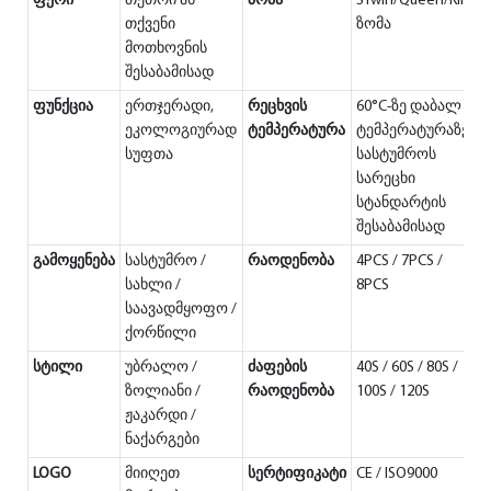
ფერი
თეთრი ან
ზომა
STwin/Queen/King
თქვენი
ზომა
მოთხოვნის
შესაბამისად
ფუნქცია
ერთჯერადი,
რეცხვის
60°C-ზე დაბალ
ეკოლოგიურად
ტემპერატურა
ტემპერატურაზე,
სუფთა
სასტუმროს
სარეცხი
სტანდარტის
შესაბამისად
გამოყენება
სასტუმრო /
რაოდენობა
4PCS / 7PCS /
სახლი /
8PCS
საავადმყოფო /
ქორწილი
სტილი
უბრალო /
ძაფების
40S / 60S / 80S /
ზოლიანი /
რაოდენობა
100S / 120S
ჟაკარდი /
ნაქარგები
LOGO
მიიღეთ
სერტიფიკატი
CE / ISO9000