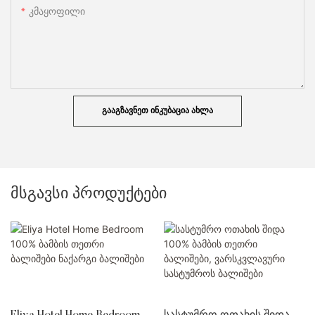
Კმაყოფილი
ᲒᲐᲐᲒᲖᲐᲕᲜᲔᲗ ᲘᲜᲙᲣᲑᲐᲪᲘᲐ ᲐᲮᲚᲐ
მსგავსი პროდუქტები