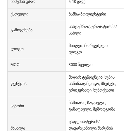
Ნიმუშის Დრო
5-10 დღე
Ქსოვილი
ბამბა/პოლიესტერი
სასტუმრო/კურორტი/სპა/
Გამოყენება
სახლი
მიიღეთ მორგებული
Ლოგო
ლოგო
MOQ
3000 წყვილი
მოდის ტენდენცია, სუნის
Ფუნქცია
საწინააღმდეგო, მსუბუქი,
ერთჯერადი, სუნთქვადი
ზამთარი, ზაფხული,
Სეზონი
გაზაფხული, შემოდგომა
ვაფლის/ტერის/
Მასალა
დავარცხნილი/მარჯნის