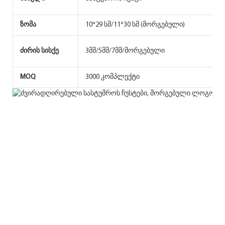
ზომა
10*29 სმ/11*30 სმ (მორგებული)
ძირის სისქე
3მმ/5მმ/7მმ/მორგებული
პ
MOQ
3000 კომპლექტი
მ