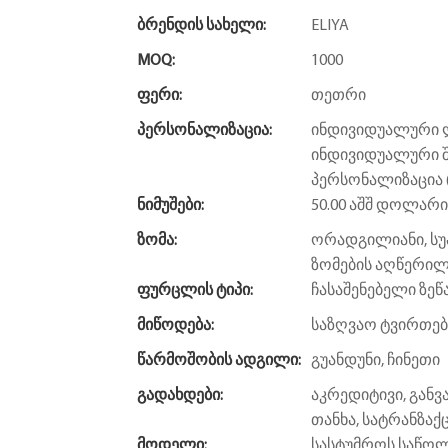
Ბრენდის Სახელი:
ELIYA
MOQ:
1000
Ფერი:
თეთრი
Პერსონალიზაცია:
ინდივიდუალური ლ
ინდივიდუალური შ
პერსონალიზაცია (
Ნიმუშები:
50.00 აშშ დოლარი
Ზომა:
ორადგილიანი, სუპ
ზომების აღწერი
Ფურცლის Ტიპი:
ჩასაშენებელი ზეწ
Მიწოდება:
საზღვაო ტვირთებ
Წარმოშობის Ადგილი:
გუანდუნი, ჩინეთი
Გადახდები:
აკრედიტივი, გან
თანხა, სატრანზაქც
Მოდელი:
სასტუმროს საწო