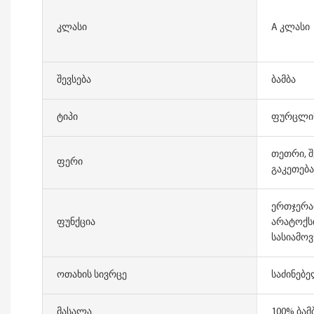
Კლასი
A კლასი
Შევსება
ბამბა
Ტიპი
ფურცლის
თეთრი, შ
Ფერი
გაკეთება
ერთჯერა
Ფუნქცია
არატოქსი
სასიამოვ
Ოთახის Სივრცე
საძინებ
Მასალა
100% ბამ