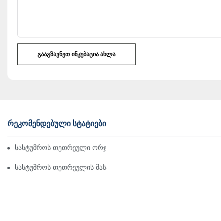
ᲒᲐᲐᲒᲖᲐᲕᲜᲔᲗ ᲘᲜᲙᲣᲑᲐᲪᲘᲐ ᲐᲮᲚᲐ
ᲠᲔᲙᲝᲛᲔᲜᲓᲔᲑᲣᲚᲘ ᲡᲢᲐᲢᲘᲔᲑᲘ
სასტუმროს თეთრეული ორჯერ დაბინძურებულია! ! იცი? -1
სასტუმროს თეთრეულის მასალები: საუკეთესო ახალი სასტუმრ