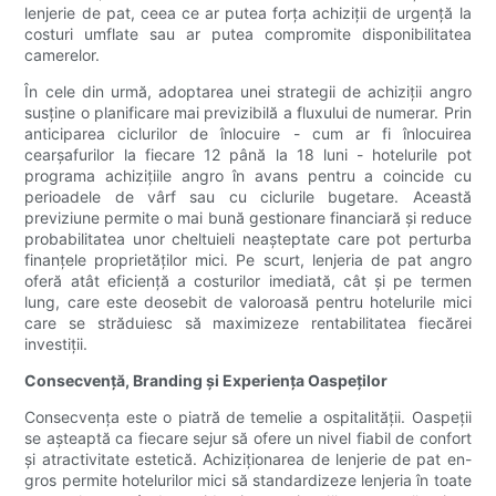
lenjerie de pat, ceea ce ar putea forța achiziții de urgență la
costuri umflate sau ar putea compromite disponibilitatea
camerelor.
În cele din urmă, adoptarea unei strategii de achiziții angro
susține o planificare mai previzibilă a fluxului de numerar. Prin
anticiparea ciclurilor de înlocuire - cum ar fi înlocuirea
cearșafurilor la fiecare 12 până la 18 luni - hotelurile pot
programa achizițiile angro în avans pentru a coincide cu
perioadele de vârf sau cu ciclurile bugetare. Această
previziune permite o mai bună gestionare financiară și reduce
probabilitatea unor cheltuieli neașteptate care pot perturba
finanțele proprietăților mici. Pe scurt, lenjeria de pat angro
oferă atât eficiență a costurilor imediată, cât și pe termen
lung, care este deosebit de valoroasă pentru hotelurile mici
care se străduiesc să maximizeze rentabilitatea fiecărei
investiții.
Consecvență, Branding și Experiența Oaspeților
Consecvența este o piatră de temelie a ospitalității. Oaspeții
se așteaptă ca fiecare sejur să ofere un nivel fiabil de confort
și atractivitate estetică. Achiziționarea de lenjerie de pat en-
gros permite hotelurilor mici să standardizeze lenjeria în toate