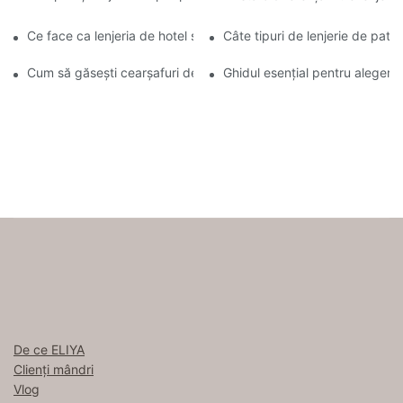
Ce face ca lenjeria de hotel să fie atât de confortabilă
Câte tipuri de lenjerie de pat e
Cum să găsești cearșafuri de bună calitate, precum cele folosite
Ghidul esențial pentru alegere
De ce ELIYA
Clienți mândri
Vlog