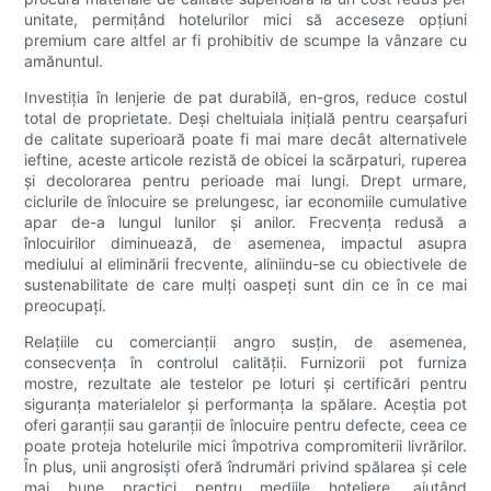
unitate, permițând hotelurilor mici să acceseze opțiuni
premium care altfel ar fi prohibitiv de scumpe la vânzare cu
amănuntul.
Investiția în lenjerie de pat durabilă, en-gros, reduce costul
total de proprietate. Deși cheltuiala inițială pentru cearșafuri
de calitate superioară poate fi mai mare decât alternativele
ieftine, aceste articole rezistă de obicei la scărpaturi, ruperea
și decolorarea pentru perioade mai lungi. Drept urmare,
ciclurile de înlocuire se prelungesc, iar economiile cumulative
apar de-a lungul lunilor și anilor. Frecvența redusă a
înlocuirilor diminuează, de asemenea, impactul asupra
mediului al eliminării frecvente, aliniindu-se cu obiectivele de
sustenabilitate de care mulți oaspeți sunt din ce în ce mai
preocupați.
Relațiile cu comercianții angro susțin, de asemenea,
consecvența în controlul calității. Furnizorii pot furniza
mostre, rezultate ale testelor pe loturi și certificări pentru
siguranța materialelor și performanța la spălare. Aceștia pot
oferi garanții sau garanții de înlocuire pentru defecte, ceea ce
poate proteja hotelurile mici împotriva compromiterii livrărilor.
În plus, unii angrosiști ​​oferă îndrumări privind spălarea și cele
mai bune practici pentru mediile hoteliere, ajutând