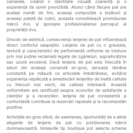
camerele, creând o identitate vizuală coerentă și o
experiență de somn previzibilă. Atunci când fiecare pat are
același număr de fire, aceeași compoziție a țesăturii și
aceeași paletă de culori, aceasta consolidează promisiunea
mărcii dvs. și sporește profesionalismul perceput al
proprietății dvs.
Dincolo de estetică, consecvența lenjeriei de pat influențează
direct confortul oaspeților. Lenjeria de pat cu o greutate,
textură și caracteristici de performanță uniforme se traduce
prin mai puține reclamații legate de zgârieturi, supraîncălzire
sau uzură excesivă. Dacă lenjeria de pat este înlocuită în
seturi din aceeași comandă en-gros, senzația rămâne
constantă pe măsură ce articolele îmbătrânesc, evitând
experiența neplăcută a amestecării lenjeriilor de înaltă calitate
cu înlocuiri mai vechi, de calitate inferioară. Această
uniformitate are ramificații asupra scorurilor de satisfacție a
clienților și a recenziilor: lenjeria de pat consistentă și
confortabilă contribuie la rezervări repetate și la recomandări
pozitive.
Achizițiile en-gros oferă, de asemenea, oportunități de a alinia
alegerile de lenjerie de pat cu poziționarea mărcii
dumneavoastră. Hotelurile tip boutique pot selecta scheme