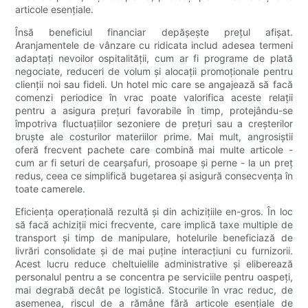
articole esențiale.
Însă beneficiul financiar depășește prețul afișat.
Aranjamentele de vânzare cu ridicata includ adesea termeni
adaptați nevoilor ospitalității, cum ar fi programe de plată
negociate, reduceri de volum și alocații promoționale pentru
clienții noi sau fideli. Un hotel mic care se angajează să facă
comenzi periodice în vrac poate valorifica aceste relații
pentru a asigura prețuri favorabile în timp, protejându-se
împotriva fluctuațiilor sezoniere de prețuri sau a creșterilor
bruște ale costurilor materiilor prime. Mai mult, angrosiștii
oferă frecvent pachete care combină mai multe articole -
cum ar fi seturi de cearșafuri, prosoape și perne - la un preț
redus, ceea ce simplifică bugetarea și asigură consecvența în
toate camerele.
Eficiența operațională rezultă și din achizițiile en-gros. În loc
să facă achiziții mici frecvente, care implică taxe multiple de
transport și timp de manipulare, hotelurile beneficiază de
livrări consolidate și de mai puține interacțiuni cu furnizorii.
Acest lucru reduce cheltuielile administrative și eliberează
personalul pentru a se concentra pe serviciile pentru oaspeți,
mai degrabă decât pe logistică. Stocurile în vrac reduc, de
asemenea, riscul de a rămâne fără articole esențiale de