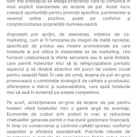
sunt mai predispuși să aleagă proprietăți care își comunică în
mod explicit standardele de lenjerie de pat. Acest lucru
creează oportunități pentru promoții specifice, parteneriate și
recenzii online pozitive, axate pe confortul și
conștiinciozitatea proprietății dumneavoastră.
Angrosiștii pot sprijini, de asemenea, inițiative de co-
marketing, cum ar fi furnizarea de imagini de înaltă rezoluție,
specificații de produs sau mostre promoționale pe care
hotelurile le pot utiliza în materialele lor de marketing. Unii
furnizori colaborează la oferte sezoniere sau în serie limitată,
care permit hotelurilor mici să își reîmprospăteze periodic
aspectul și să rămână atractive din punct de vedere vizual
pentru oaspeții fideli. În cele din urmă, lenjeria de pat en-gros
promovează o combinație strategică de calitate a produsului,
diferențiere a mărcii și sustenabilitate, care ajută hotelurile
mici să iasă în evidență pe piețele competitive.
Pe scurt, achiziționarea en-gros de lenjerie de pat pentru
hoteluri oferă hotelurilor mici o gamă largă de avantaje.
Economiile de costuri prin prețuri în vrac și reducerea
cheltuielilor generale permit o mai bună gestionare financiară,
în timp ce consecvența și controlul calității sporesc confortul
oaspeților și eficiența operațională. Practicile robuste de