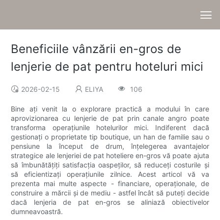
Beneficiile vânzării en-gros de
lenjerie de pat pentru hoteluri mici
2026-02-15
ELIYA
106
Bine ați venit la o explorare practică a modului în care
aprovizionarea cu lenjerie de pat prin canale angro poate
transforma operațiunile hotelurilor mici. Indiferent dacă
gestionați o proprietate tip boutique, un han de familie sau o
pensiune la început de drum, înțelegerea avantajelor
strategice ale lenjeriei de pat hoteliere en-gros vă poate ajuta
să îmbunătățiți satisfacția oaspeților, să reduceți costurile și
să eficientizați operațiunile zilnice. Acest articol vă va
prezenta mai multe aspecte - financiare, operaționale, de
construire a mărcii și de mediu - astfel încât să puteți decide
dacă lenjeria de pat en-gros se aliniază obiectivelor
dumneavoastră.