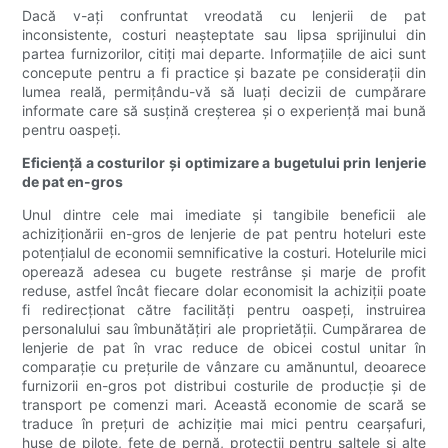
Dacă v-ați confruntat vreodată cu lenjerii de pat
inconsistente, costuri neașteptate sau lipsa sprijinului din
partea furnizorilor, citiți mai departe. Informațiile de aici sunt
concepute pentru a fi practice și bazate pe considerații din
lumea reală, permițându-vă să luați decizii de cumpărare
informate care să susțină creșterea și o experiență mai bună
pentru oaspeți.
Eficiență a costurilor și optimizare a bugetului prin lenjerie
de pat en-gros
Unul dintre cele mai imediate și tangibile beneficii ale
achiziționării en-gros de lenjerie de pat pentru hoteluri este
potențialul de economii semnificative la costuri. Hotelurile mici
operează adesea cu bugete restrânse și marje de profit
reduse, astfel încât fiecare dolar economisit la achiziții poate
fi redirecționat către facilități pentru oaspeți, instruirea
personalului sau îmbunătățiri ale proprietății. Cumpărarea de
lenjerie de pat în vrac reduce de obicei costul unitar în
comparație cu prețurile de vânzare cu amănuntul, deoarece
furnizorii en-gros pot distribui costurile de producție și de
transport pe comenzi mari. Această economie de scară se
traduce în prețuri de achiziție mai mici pentru cearșafuri,
huse de pilote, fețe de pernă, protecții pentru saltele și alte