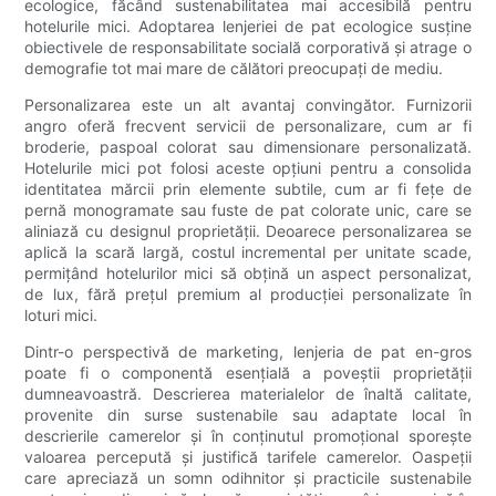
ecologice, făcând sustenabilitatea mai accesibilă pentru
hotelurile mici. Adoptarea lenjeriei de pat ecologice susține
obiectivele de responsabilitate socială corporativă și atrage o
demografie tot mai mare de călători preocupați de mediu.
Personalizarea este un alt avantaj convingător. Furnizorii
angro oferă frecvent servicii de personalizare, cum ar fi
broderie, paspoal colorat sau dimensionare personalizată.
Hotelurile mici pot folosi aceste opțiuni pentru a consolida
identitatea mărcii prin elemente subtile, cum ar fi fețe de
pernă monogramate sau fuste de pat colorate unic, care se
aliniază cu designul proprietății. Deoarece personalizarea se
aplică la scară largă, costul incremental per unitate scade,
permițând hotelurilor mici să obțină un aspect personalizat,
de lux, fără prețul premium al producției personalizate în
loturi mici.
Dintr-o perspectivă de marketing, lenjeria de pat en-gros
poate fi o componentă esențială a poveștii proprietății
dumneavoastră. Descrierea materialelor de înaltă calitate,
provenite din surse sustenabile sau adaptate local în
descrierile camerelor și în conținutul promoțional sporește
valoarea percepută și justifică tarifele camerelor. Oaspeții
care apreciază un somn odihnitor și practicile sustenabile