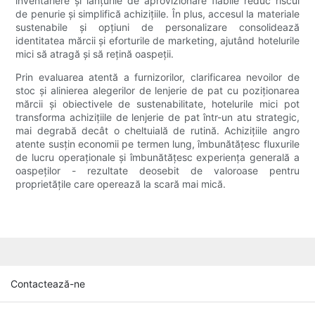
inventariere și lanțurile de aprovizionare fiabile reduc riscul
de penurie și simplifică achizițiile. În plus, accesul la materiale
sustenabile și opțiuni de personalizare consolidează
identitatea mărcii și eforturile de marketing, ajutând hotelurile
mici să atragă și să rețină oaspeții.
Prin evaluarea atentă a furnizorilor, clarificarea nevoilor de
stoc și alinierea alegerilor de lenjerie de pat cu poziționarea
mărcii și obiectivele de sustenabilitate, hotelurile mici pot
transforma achizițiile de lenjerie de pat într-un atu strategic,
mai degrabă decât o cheltuială de rutină. Achizițiile angro
atente susțin economii pe termen lung, îmbunătățesc fluxurile
de lucru operaționale și îmbunătățesc experiența generală a
oaspeților - rezultate deosebit de valoroase pentru
proprietățile care operează la scară mai mică.
Contactează-ne