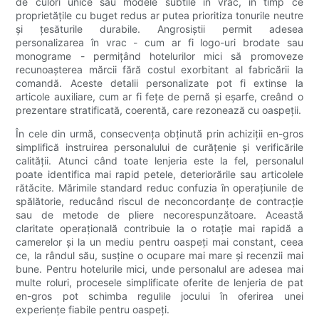
de culori unice sau modele subtile în vrac, în timp ce
proprietățile cu buget redus ar putea prioritiza tonurile neutre
și țesăturile durabile. Angrosiștii permit adesea
personalizarea în vrac - cum ar fi logo-uri brodate sau
monograme - permițând hotelurilor mici să promoveze
recunoașterea mărcii fără costul exorbitant al fabricării la
comandă. Aceste detalii personalizate pot fi extinse la
articole auxiliare, cum ar fi fețe de pernă și eșarfe, creând o
prezentare stratificată, coerentă, care rezonează cu oaspeții.
În cele din urmă, consecvența obținută prin achiziții en-gros
simplifică instruirea personalului de curățenie și verificările
calității. Atunci când toate lenjeria este la fel, personalul
poate identifica mai rapid petele, deteriorările sau articolele
rătăcite. Mărimile standard reduc confuzia în operațiunile de
spălătorie, reducând riscul de neconcordanțe de contracție
sau de metode de pliere necorespunzătoare. Această
claritate operațională contribuie la o rotație mai rapidă a
camerelor și la un mediu pentru oaspeți mai constant, ceea
ce, la rândul său, susține o ocupare mai mare și recenzii mai
bune. Pentru hotelurile mici, unde personalul are adesea mai
multe roluri, procesele simplificate oferite de lenjeria de pat
en-gros pot schimba regulile jocului în oferirea unei
experiențe fiabile pentru oaspeți.