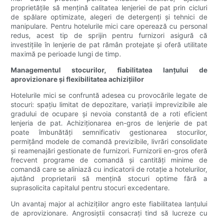
proprietățile să mențină calitatea lenjeriei de pat prin cicluri
de spălare optimizate, alegeri de detergenți și tehnici de
manipulare. Pentru hotelurile mici care operează cu personal
redus, acest tip de sprijin pentru furnizori asigură că
investițiile în lenjerie de pat rămân protejate și oferă utilitate
maximă pe perioade lungi de timp.
Managementul stocurilor, fiabilitatea lanțului de
aprovizionare și flexibilitatea achizițiilor
Hotelurile mici se confruntă adesea cu provocările legate de
stocuri: spațiu limitat de depozitare, variații imprevizibile ale
gradului de ocupare și nevoia constantă de a roti eficient
lenjeria de pat. Achiziționarea en-gros de lenjerie de pat
poate îmbunătăți semnificativ gestionarea stocurilor,
permițând modele de comandă previzibile, livrări consolidate
și reamenajări gestionate de furnizori. Furnizorii en-gros oferă
frecvent programe de comandă și cantități minime de
comandă care se aliniază cu indicatorii de rotație a hotelurilor,
ajutând proprietarii să mențină stocuri optime fără a
suprasolicita capitalul pentru stocuri excedentare.
Un avantaj major al achizițiilor angro este fiabilitatea lanțului
de aprovizionare. Angrosiștii consacrați tind să lucreze cu