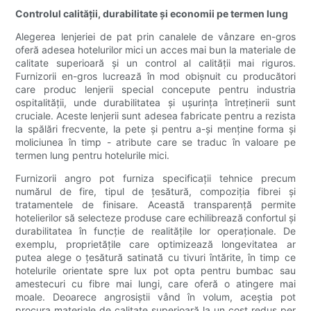
Controlul calității, durabilitate și economii pe termen lung
Alegerea lenjeriei de pat prin canalele de vânzare en-gros
oferă adesea hotelurilor mici un acces mai bun la materiale de
calitate superioară și un control al calității mai riguros.
Furnizorii en-gros lucrează în mod obișnuit cu producători
care produc lenjerii special concepute pentru industria
ospitalității, unde durabilitatea și ușurința întreținerii sunt
cruciale. Aceste lenjerii sunt adesea fabricate pentru a rezista
la spălări frecvente, la pete și pentru a-și menține forma și
moliciunea în timp - atribute care se traduc în valoare pe
termen lung pentru hotelurile mici.
Furnizorii angro pot furniza specificații tehnice precum
numărul de fire, tipul de țesătură, compoziția fibrei și
tratamentele de finisare. Această transparență permite
hotelierilor să selecteze produse care echilibrează confortul și
durabilitatea în funcție de realitățile lor operaționale. De
exemplu, proprietățile care optimizează longevitatea ar
putea alege o țesătură satinată cu tivuri întărite, în timp ce
hotelurile orientate spre lux pot opta pentru bumbac sau
amestecuri cu fibre mai lungi, care oferă o atingere mai
moale. Deoarece angrosiștii vând în volum, aceștia pot
procura materiale de calitate superioară la un cost redus per