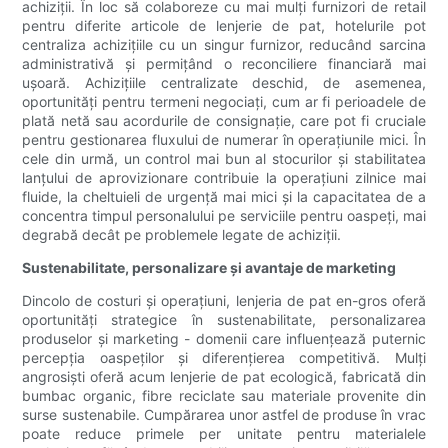
achiziții. În loc să colaboreze cu mai mulți furnizori de retail
pentru diferite articole de lenjerie de pat, hotelurile pot
centraliza achizițiile cu un singur furnizor, reducând sarcina
administrativă și permițând o reconciliere financiară mai
ușoară. Achizițiile centralizate deschid, de asemenea,
oportunități pentru termeni negociați, cum ar fi perioadele de
plată netă sau acordurile de consignație, care pot fi cruciale
pentru gestionarea fluxului de numerar în operațiunile mici. În
cele din urmă, un control mai bun al stocurilor și stabilitatea
lanțului de aprovizionare contribuie la operațiuni zilnice mai
fluide, la cheltuieli de urgență mai mici și la capacitatea de a
concentra timpul personalului pe serviciile pentru oaspeți, mai
degrabă decât pe problemele legate de achiziții.
Sustenabilitate, personalizare și avantaje de marketing
Dincolo de costuri și operațiuni, lenjeria de pat en-gros oferă
oportunități strategice în sustenabilitate, personalizarea
produselor și marketing - domenii care influențează puternic
percepția oaspeților și diferențierea competitivă. Mulți
angrosiști ​​oferă acum lenjerie de pat ecologică, fabricată din
bumbac organic, fibre reciclate sau materiale provenite din
surse sustenabile. Cumpărarea unor astfel de produse în vrac
poate reduce primele per unitate pentru materialele