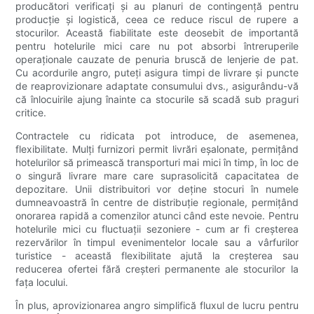
producători verificați și au planuri de contingență pentru
producție și logistică, ceea ce reduce riscul de rupere a
stocurilor. Această fiabilitate este deosebit de importantă
pentru hotelurile mici care nu pot absorbi întreruperile
operaționale cauzate de penuria bruscă de lenjerie de pat.
Cu acordurile angro, puteți asigura timpi de livrare și puncte
de reaprovizionare adaptate consumului dvs., asigurându-vă
că înlocuirile ajung înainte ca stocurile să scadă sub praguri
critice.
Contractele cu ridicata pot introduce, de asemenea,
flexibilitate. Mulți furnizori permit livrări eșalonate, permițând
hotelurilor să primească transporturi mai mici în timp, în loc de
o singură livrare mare care suprasolicită capacitatea de
depozitare. Unii distribuitori vor deține stocuri în numele
dumneavoastră în centre de distribuție regionale, permițând
onorarea rapidă a comenzilor atunci când este nevoie. Pentru
hotelurile mici cu fluctuații sezoniere - cum ar fi creșterea
rezervărilor în timpul evenimentelor locale sau a vârfurilor
turistice - această flexibilitate ajută la creșterea sau
reducerea ofertei fără creșteri permanente ale stocurilor la
fața locului.
În plus, aprovizionarea angro simplifică fluxul de lucru pentru