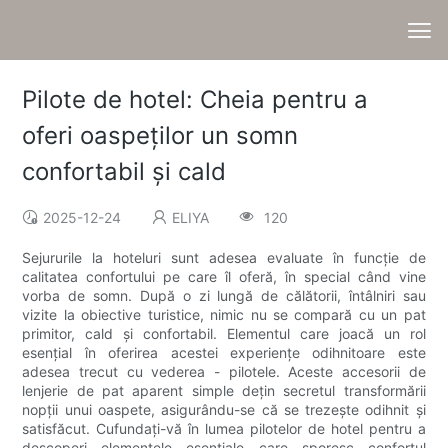
Pilote de hotel: Cheia pentru a
oferi oaspeților un somn
confortabil și cald
2025-12-24
ELIYA
120
Sejururile la hoteluri sunt adesea evaluate în funcție de
calitatea confortului pe care îl oferă, în special când vine
vorba de somn. După o zi lungă de călătorii, întâlniri sau
vizite la obiective turistice, nimic nu se compară cu un pat
primitor, cald și confortabil. Elementul care joacă un rol
esențial în oferirea acestei experiențe odihnitoare este
adesea trecut cu vederea - pilotele. Aceste accesorii de
lenjerie de pat aparent simple dețin secretul transformării
nopții unui oaspete, asigurându-se că se trezește odihnit și
satisfăcut. Cufundați-vă în lumea pilotelor de hotel pentru a
descoperi elementele esențiale care sporesc confortul