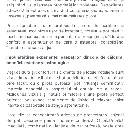
asigurându-și păstrarea proprietăților izolatoare. Depozitarea
adecvată în extrasezon, evitând compresia sau expunerea la
umezeală, păstrează și mai mult calitatea pilotei.
Prin respectarea unor protocoale stricte de curățare și
selectarea unor pilote ușor de întreținut, hotelurile pot oferi în
mod continuu oaspeților experiența de prospețime, căldură și
confort a așternuturilor pe care o așteaptă, consolidând
încrederea și satisfacția.
Îmbunătățirea experienței oaspeților dincolo de căldură:
beneficii estetice și psihologice
Deși căldura și confortul fizic oferite de pilotele hoteliere sunt
vitale, impactul psihologic și atractivitatea estetică a unui pat
bine făcut, cu o pilotă pufoasă, pot influența semnificativ
impresia generală a oaspetelui și dorința de a reveni.
Moliciunea vizuală și natura primitoare a unei pilote perfect
pufoase pot evoca sentimente de liniște și relaxare chiar
înainte ca oaspetele să atingă așternuturile.
Hotelurile se concentrează adesea pe prezentarea lenjeriei
de pat, deoarece prima impresie contează. O pilotă albă
imaculată, combinată cu lenjerie de pat pufoasă, poate crea