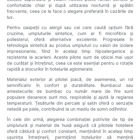
confortabile chiar și după utilizarea nocturnă și spălări
frecvente, ceea ce le face o alegere preferată în cazările de
lux.
Pentru oaspeții cu alergii sau cei care caută opțiuni fără
cruzime, umpluturile sintetice, cum ar fi microfibra și
poliesterul, oferă alternative excelente. Progresele în
tehnologia sintetică au produs umpluturi cu valori de izolare
impresionante, fiind în același timp hipoalergenice și
rezistente la acarieni. Aceste pilote sunt de obicei mai ușor
de curățat și întreținut, ceea ce este esențial pentru o rotație
rapidă a stocurilor în hotelurile aglomerate.
Materialul exterior al pilotei joacă, de asemenea, un rol
semnificativ în confort și durabilitate. Bumbacul sau
amestecurile de bumbac cu număr mare de fire sunt
populare deoarece sunt moi, respirabile și ajută la reglarea
temperaturii. Țesăturile din percale și satin oferă o senzație
netedă pe piele, contribuind la un mediu de somn odihnitor.
În cele din urmă, alegerea combinației potrivite de tip de
umplutură și material de husă asigură că pilotele hoteliere
oferă căldură și confort constant, menținând în același timp
ușurința întreținerii, permițând hotelurilor să mențină