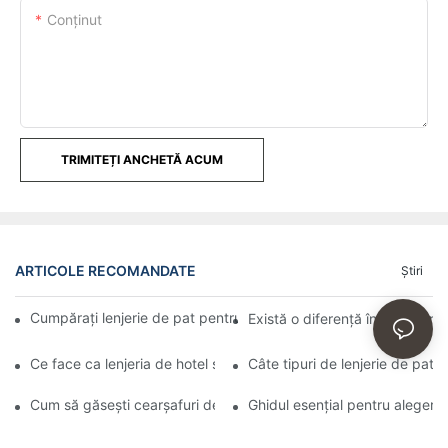
Conţinut
TRIMITEȚI ANCHETĂ ACUM
ARTICOLE RECOMANDATE
Ştiri
Cumpărați lenjerie de pat pentru hoteluri și moteluri en-gros onl
Există o diferență între lenjerie
Ce face ca lenjeria de hotel să fie atât de confortabilă
Câte tipuri de lenjerie de pat e
Cum să găsești cearșafuri de bună calitate, precum cele folosite
Ghidul esențial pentru alegere