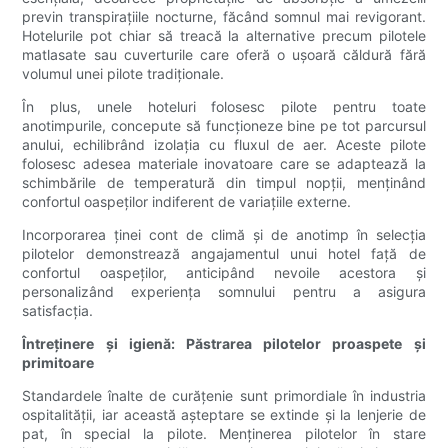
previn transpirațiile nocturne, făcând somnul mai revigorant.
Hotelurile pot chiar să treacă la alternative precum pilotele
matlasate sau cuverturile care oferă o ușoară căldură fără
volumul unei pilote tradiționale.
În plus, unele hoteluri folosesc pilote pentru toate
anotimpurile, concepute să funcționeze bine pe tot parcursul
anului, echilibrând izolația cu fluxul de aer. Aceste pilote
folosesc adesea materiale inovatoare care se adaptează la
schimbările de temperatură din timpul nopții, menținând
confortul oaspeților indiferent de variațiile externe.
Incorporarea ținei cont de climă și de anotimp în selecția
pilotelor demonstrează angajamentul unui hotel față de
confortul oaspeților, anticipând nevoile acestora și
personalizând experiența somnului pentru a asigura
satisfacția.
Întreținere și igienă: Păstrarea pilotelor proaspete și
primitoare
Standardele înalte de curățenie sunt primordiale în industria
ospitalității, iar această așteptare se extinde și la lenjerie de
pat, în special la pilote. Menținerea pilotelor în stare