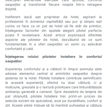
oaspeților și transformă fiecare noapte într-o retragere
liniștită.
Indiferent dacă ești proprietar de hotel, aspirant la
profesionist în domeniul ospitalității sau pur și simplu ești
curios ce face ca un pat de hotel să fie atât de primitor,
înțelegerea factorilor din spatele alegerii pilotei perfecte
poate fi revelatoare. Acest articol explorează diferitele
aspecte ale pilotelor de hotel, dezvăluind de ce sunt
fundamentale în a oferi oaspeților un somn cu adevărat
confortabil și cald.
Înțelegerea rolului pilotelor hoteliere în confortul
oaspeților
Experiența confortului și a căldurii în timpul somnului este
adesea elementul central al amintirilor oaspeților despre
șederea lor la hotel. Pilotele hoteliere contribuie semnificativ
la această experiență, oferind nu doar căldură, ci și
moliciune, greutate și o textură primitoare care îmbunătățește
ambianța generală a camerei. Spre deosebire de lenjeria de
pat obișnuită, pilotele hoteliere trec printr-un proces de
selecție extrem de specializat, axat pe durabilitate, confort și
stil. Aceste pilote trebuie să își mențină pufosețea și căldura