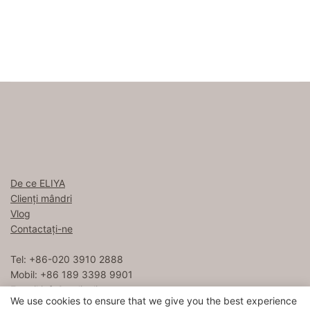
De ce ELIYA
Clienți mândri
Vlog
Contactaţi-ne
Tel: +86-020 3910 2888
Mobil: +86 189 3398 9901
E-mail:
info8@eliyalinen.com
We use cookies to ensure that we give you the best experience