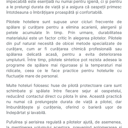
impecabilă este esențială nu numai pentru igienă, ci și pentru
a le prelungi durata de viață și a asigura că oaspeții primesc
întotdeauna o îmbrățișare proaspătă și confortabilă.
Pilotele hoteliere sunt supuse unor cicluri frecvente de
spălare și curățare pentru a elimina acarienii, alergenii și
petele acumulate în timp. Prin urmare, durabilitatea
materialului este un factor critic în alegerea pilotelor. Pilotele
din puf natural necesită de obicei metode specializate de
curățare, cum ar fi curățarea chimică profesională sau
spălarea delicată acasă, pentru a evita deteriorarea
umpluturii. Între timp, pilotele sintetice pot rezista adesea la
programe de spălare mai riguroase și la temperaturi mai
ridicate, ceea ce le face practice pentru hotelurile cu
fluctuație mare de personal.
Multe hoteluri folosesc huse de pilotă protectoare care sunt
schimbate și spălate între fiecare sejur al oaspetelui,
reducând contactul direct cu pilota în sine. Această practică
nu numai că prelungește durata de viață a pilotei, dar
îmbunătățește și curățenia, oferind o barieră ușor de
îndepărtat și lavabilă.
Pufulirea și aerisirea regulată a pilotelor ajută, de asemenea,
la menținerea volumului acestora, prevenind aglomerarea și