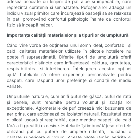
adesea asociate cu lenjerii de pat albe și impecabile, care
reprezintă curățenia și seninătatea. Pufoșenia lor adaugă un
indiciu vizual primitor care încurajează oaspeții să se relaxeze
în pat, promovând confortul psihologic înainte ca confortul
fizic să înceapă măcar.
Importanța calității materialelor și a tipurilor de umplutură
Când vine vorba de obținerea unui somn ideal, confortabil și
cald, calitatea materialelor utilizate în pilotele hoteliere nu
poate fi supraestimată. Diferite tipuri de umplutură oferă
caracteristici distincte care influențează căldura, greutatea,
respirabilitatea și întreținerea. Înțelegerea acestor opțiuni
ajută hotelurile să ofere experiențe personalizate pentru
oaspeți, care răspund unor preferințe și condiții de mediu
variate.
Umpluturile naturale, cum ar fi puful de gâscă, puful de rață
și penele, sunt renumite pentru volumul și izolația lor
excepționale. Aglomerările de puf creează mici buzunare de
aer prins, care acționează ca izolatori naturali. Rezultatul este
o pilotă ușoară și respirabilă, care menține oaspeții de cald
fără a fi greutăți excesive. Hotelurile își îmbunătățesc ofertele
utilizând puf cu putere de umplere ridicată, indicând o
calitate superioară și volum. Aceste pilote rămân aerisite și