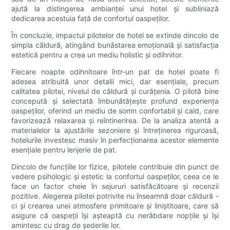
ajută la distingerea ambianței unui hotel și subliniază
dedicarea acestuia față de confortul oaspeților.
În concluzie, impactul pilotelor de hotel se extinde dincolo de
simpla căldură, atingând bunăstarea emoțională și satisfacția
estetică pentru a crea un mediu holistic și odihnitor.
Fiecare noapte odihnitoare într-un pat de hotel poate fi
adesea atribuită unor detalii mici, dar esențiale, precum
calitatea pilotei, nivelul de căldură și curățenia. O pilotă bine
concepută și selectată îmbunătățește profund experiența
oaspeților, oferind un mediu de somn confortabil și cald, care
favorizează relaxarea și reîntinerirea. De la analiza atentă a
materialelor la ajustările sezoniere și întreținerea riguroasă,
hotelurile investesc masiv în perfecționarea acestor elemente
esențiale pentru lenjerie de pat.
Dincolo de funcțiile lor fizice, pilotele contribuie din punct de
vedere psihologic și estetic la confortul oaspeților, ceea ce le
face un factor cheie în sejururi satisfăcătoare și recenzii
pozitive. Alegerea pilotei potrivite nu înseamnă doar căldură -
ci și crearea unei atmosfere primitoare și liniștitoare, care să
asigure că oaspeții își așteaptă cu nerăbdare nopțile și își
amintesc cu drag de șederile lor.