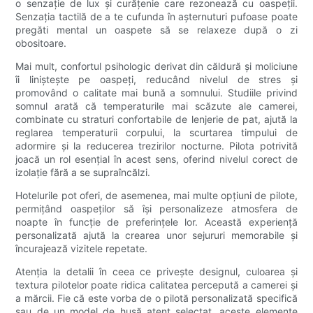
o senzație de lux și curățenie care rezonează cu oaspeții.
Senzația tactilă de a te cufunda în așternuturi pufoase poate
pregăti mental un oaspete să se relaxeze după o zi
obositoare.
Mai mult, confortul psihologic derivat din căldură și moliciune
îi liniștește pe oaspeți, reducând nivelul de stres și
promovând o calitate mai bună a somnului. Studiile privind
somnul arată că temperaturile mai scăzute ale camerei,
combinate cu straturi confortabile de lenjerie de pat, ajută la
reglarea temperaturii corpului, la scurtarea timpului de
adormire și la reducerea trezirilor nocturne. Pilota potrivită
joacă un rol esențial în acest sens, oferind nivelul corect de
izolație fără a se supraîncălzi.
Hotelurile pot oferi, de asemenea, mai multe opțiuni de pilote,
permițând oaspeților să își personalizeze atmosfera de
noapte în funcție de preferințele lor. Această experiență
personalizată ajută la crearea unor sejururi memorabile și
încurajează vizitele repetate.
Atenția la detalii în ceea ce privește designul, culoarea și
textura pilotelor poate ridica calitatea percepută a camerei și
a mărcii. Fie că este vorba de o pilotă personalizată specifică
sau de un model de husă atent selectat, aceste elemente