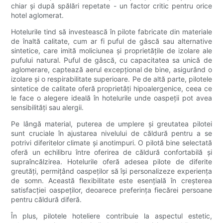
chiar și după spălări repetate - un factor critic pentru orice
hotel aglomerat.
Hotelurile tind să investească în pilote fabricate din materiale
de înaltă calitate, cum ar fi puful de gâscă sau alternative
sintetice, care imită moliciunea și proprietățile de izolare ale
pufului natural. Puful de gâscă, cu capacitatea sa unică de
aglomerare, captează aerul excepțional de bine, asigurând o
izolare și o respirabilitate superioare. Pe de altă parte, pilotele
sintetice de calitate oferă proprietăți hipoalergenice, ceea ce
le face o alegere ideală în hotelurile unde oaspeții pot avea
sensibilități sau alergii.
Pe lângă material, puterea de umplere și greutatea pilotei
sunt cruciale în ajustarea nivelului de căldură pentru a se
potrivi diferitelor climate și anotimpuri. O pilotă bine selectată
oferă un echilibru între oferirea de căldură confortabilă și
supraîncălzirea. Hotelurile oferă adesea pilote de diferite
greutăți, permițând oaspeților să își personalizeze experiența
de somn. Această flexibilitate este esențială în creșterea
satisfacției oaspeților, deoarece preferința fiecărei persoane
pentru căldură diferă.
În plus, pilotele hoteliere contribuie la aspectul estetic,