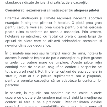
standarde ridicate de igienă și satisfacție a oaspeților.
Considerații sezoniere și climatice pentru alegerea pilotei
Diferitele anotimpuri și climate regionale necesită abordări
nuanțate în alegerea pilotelor în hoteluri. O pilotă prea grea
pentru căldura verii sau prea ușoară pentru o iarnă geroasă
poate ruina experiența de somn a oaspeților. Prin urmare,
hotelurile se mândresc cu faptul că oferă o gamă largă de
opțiuni de pilote care se aliniază schimbărilor sezoniere și
nevoilor climatice geografice.
În climatele mai reci sau în timpul lunilor de iarnă, hotelurile
adesea înlocuiesc lenjeria de pat a oaspeților cu pilote groase
și grele, cu putere mare de umplere. Aceste pilote rețin
cantități mari de căldură, asigurând confortul oaspeților pe
tot parcursul nopții. Pot fi oferite opțiuni de suprapunere în
straturi, cum ar fi o pătură suplimentară sau o plapumă,
pentru a permite oaspeților să se adapteze la confortul lor
personal.
În schimb, în ​​regiunile sau anotimpurile mai calde, pilotele
ușoare cu o putere de umplere mai mică ajută la menținerea
confortului fără a se supraîncălzi. Respirabilitatea devine
esențială, deoarece proprietățile de absorbție a umezelii