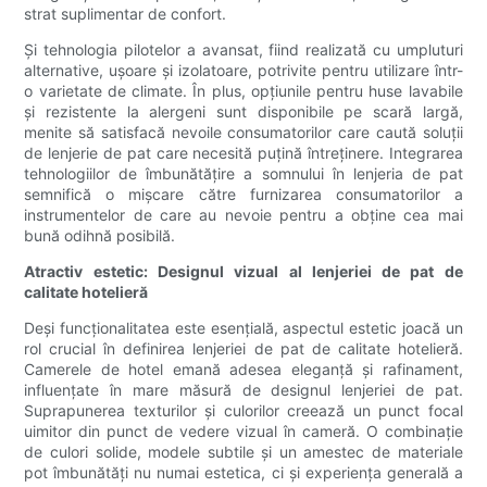
strat suplimentar de confort.
Și tehnologia pilotelor a avansat, fiind realizată cu umpluturi
alternative, ușoare și izolatoare, potrivite pentru utilizare într-
o varietate de climate. În plus, opțiunile pentru huse lavabile
și rezistente la alergeni sunt disponibile pe scară largă,
menite să satisfacă nevoile consumatorilor care caută soluții
de lenjerie de pat care necesită puțină întreținere. Integrarea
tehnologiilor de îmbunătățire a somnului în lenjeria de pat
semnifică o mișcare către furnizarea consumatorilor a
instrumentelor de care au nevoie pentru a obține cea mai
bună odihnă posibilă.
Atractiv estetic: Designul vizual al lenjeriei de pat de
calitate hotelieră
Deși funcționalitatea este esențială, aspectul estetic joacă un
rol crucial în definirea lenjeriei de pat de calitate hotelieră.
Camerele de hotel emană adesea eleganță și rafinament,
influențate în mare măsură de designul lenjeriei de pat.
Suprapunerea texturilor și culorilor creează un punct focal
uimitor din punct de vedere vizual în cameră. O combinație
de culori solide, modele subtile și un amestec de materiale
pot îmbunătăți nu numai estetica, ci și experiența generală a