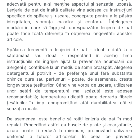
adecvată pentru a-și menține aspectul și senzația luxoasă.
Lenjeria de pat de înaltă calitate vine adesea cu instrucțiuni
specifice de spălare și uscare, concepute pentru a le păstra
integritatea, vibranța culorilor și confortul. Înțelegerea
modului în care să îngrijești corespunzător lenjeria de pat
poate face toată diferența în obținerea longevității acestor
articole.
Spălarea frecventă a lenjeriei de pat - ideal o dată la o
săptămână sau două - respectând în același timp
instrucțiunile de îngrijire ajută la prevenirea acumulării de
alergeni și contribuie la un mediu de somn proaspăt. Alegerea
detergentului potrivit - de preferință unul fără substanțe
chimice dure sau parfumuri - poate, de asemenea, crește
longevitatea țesăturilor. Când vine vorba de uscare, utilizarea
unor setări de temperatură mai scăzută este adesea
recomandabilă; temperatura ridicată poate degrada fibrele
țesăturilor în timp, compromițând atât durabilitatea, cât și
senzația moale.
De asemenea, este benefic să rotiți lenjeria de pat în mod
regulat. Procedând astfel cu husele de pilote și cearșafurile,
uzura poate fi redusă la minimum, promovând utilizarea
uniformă a tuturor articolelor. În ceea ce privește