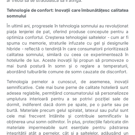
ar trebui să se străduiască să îl atingă.
Tehnologie de confort: Inovații care îmbunătățesc calitatea
somnului
În ultimii ani, progresele în tehnologia somnului au revoluționat
piața lenjeriei de pat, oferind produse concepute pentru a
optimiza confortul. Creșterea tehnologiei saltelelor - cum ar fi
spuma cu memorie, straturile infuzate cu gel și designurile
hibride - reflectă o tendință în care consumatorii prioritizează
calitatea somnului, similară cu ceea ce experimentează în
hotelurile de lux. Aceste inovații își propun să promoveze o
mai bună postură în somn și o reglare a temperaturii,
abordând tulburările comune de somn cauzate de disconfort.
Tehnologia pernelor a cunoscut, de asemenea, inovații
semnificative. Cele mai bune perne de calitate hotelieră sunt
adesea reglabile, permițând consumatorului să personalizeze
umplutura interioară pentru a se potrivi poziției sale de
dormit, indiferent dacă dorm pe spate, pe o parte sau pe
burtă. Materiale precum gelul spiralat, latexul sau puful sunt
cele mai frecvent întâlnite și contribuie semnificativ la
obținerea unui somn odihnitor. În plus, protecțiile fabricate din
materiale impermeabile sunt esențiale pentru păstrarea
integrității atât a pernelor, cât și a saltelelor, adăugând un