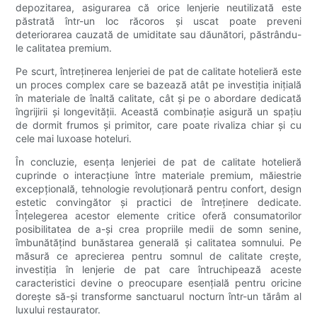
depozitarea, asigurarea că orice lenjerie neutilizată este
păstrată într-un loc răcoros și uscat poate preveni
deteriorarea cauzată de umiditate sau dăunători, păstrându-
le calitatea premium.
Pe scurt, întreținerea lenjeriei de pat de calitate hotelieră este
un proces complex care se bazează atât pe investiția inițială
în materiale de înaltă calitate, cât și pe o abordare dedicată
îngrijirii și longevității. Această combinație asigură un spațiu
de dormit frumos și primitor, care poate rivaliza chiar și cu
cele mai luxoase hoteluri.
În concluzie, esența lenjeriei de pat de calitate hotelieră
cuprinde o interacțiune între materiale premium, măiestrie
excepțională, tehnologie revoluționară pentru confort, design
estetic convingător și practici de întreținere dedicate.
Înțelegerea acestor elemente critice oferă consumatorilor
posibilitatea de a-și crea propriile medii de somn senine,
îmbunătățind bunăstarea generală și calitatea somnului. Pe
măsură ce aprecierea pentru somnul de calitate crește,
investiția în lenjerie de pat care întruchipează aceste
caracteristici devine o preocupare esențială pentru oricine
dorește să-și transforme sanctuarul nocturn într-un tărâm al
luxului restaurator.