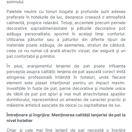
somnului.
Paletele neutre cu tonuri bogate și profunde sunt adesea
preferate în hotelurile de lux, deoarece creează o atmosferă
calmantă, propice relaxării. Totuși, accentele precum pernele
decorative supradimensionate și păturile decorative pot
adăuga personalitate, sporind în același timp confortul.
Utilizarea păturilor sau a păturilor din diferite tipuri de
materiale poate adăuga, de asemenea, straturi de căldură,
ceea ce nu numai că arată atractiv vizual, dar asigură și un
pat confortabil și primitor.
În plus, aranjamentul lenjeriei de pat poate influența
percepția asupra calității; lenjeria de pat așezată corect imită
atingerea profesională întâlnită în hoteluri, unde fiecare
element este plasat intenționat pentru un impact maxim.
Investițiile în fuste de pat, perne decorative și modele unice
de tăblii de pat pot spori și mai mult atractivitatea spațiilor
dormitorului, reprezentând un amestec de caracter practic și
măiestrie artistică asociate de obicei cu ospitalitatea de lux.
Întreținere și îngrijire: Menținerea calității lenjeriei de pat la
nivel hotelier
Chiar și cele mai fine lenjerii de pat necesită o îngrijire