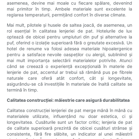
asemenea, devine mai moale cu fiecare spălare, devenind
mai primitor în timp. Ambele materiale sunt excelente la
reglarea temperaturii, permițând confort în diverse climate.
Mai mult, pilotele și husele de saltea joacă, de asemenea, un
rol esențial în calitatea lenjeriei de pat. Hotelurile de lux
optează de obicei pentru umpluturi din puf și alternative la
puf, oferind o izolație superioară fără o greutate excesivă. Un
hotel de renume va folosi adesea materiale hipoalergenice
pentru a satisface nevoile oaspeților cu alergii, subliniind și
mai mult importanța selectării materialelor potrivite. Atunci
când se creează o experiență excepțională în materie de
lenjerie de pat, accentul ar trebui să rămână pus pe fibrele
naturale care oferă atât confort, cât și longevitate,
asigurându-se că investițiile în materiale de înaltă calitate se
termină în timp.
Calitatea construcției: măiestrie care asigură durabilitatea
Calitatea construcției lenjeriei de pat merge mână în mână cu
materialele utilizate, influențând nu doar estetica, ci și
longevitatea. Cusăturile sunt un factor critic; lenjeria de pat
de calitate superioară prezintă de obicei cusături strânse și
consistente, fără fire slăbite, un indicator al unei măiestrii