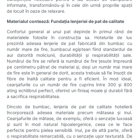
informate, transformându-și în cele din urmă propriile spații
de locuit în oaze de relaxare.
Materialul contează: Fundația lenjeriei de pat de calitate
Confortul general al unui pat depinde în primul rând de
materialele folosite în construcția sa. Hotelurile de lux
prezintă adesea lenjerie de pat fabricată din bumbac cu
număr mare de fire, bumbacul egiptean fiind standardul de
aur datorită moliciunii, durabilității și respirabilității sale.
Numărul de fire se referă la numărul de fire țesute împreună
pe centimetru pătrat de material și, deși un număr mai mare
de fire este în general de dorit, acesta trebuie să fie însoțit de
fibre de înaltă calitate pentru a fi eficient. În mod ideal,
cearșafurile cu un număr de fire cuprins între 300 și 800
ating echilibrul perfect, oferind un finisaj moale și durabil fără
a sacrifica respirabilitatea.
Dincolo de bumbac, lenjeria de pat de calitate hotelieră
încorporează adesea materiale precum mătasea și inul.
Cearșafurile de mătase, de exemplu, oferă o senzație luxoasă
și sunt în mod natural hipoalergenice, ceea ce le face
perfecte pentru pielea sensibilă. Inul, pe de altă parte, oferă
o respirabilitate remarcabilă, cu o senzație ușor texturată. De