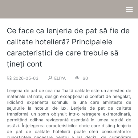
Ce face ca lenjeria de pat să fie de
calitate hotelieră? Principalele
caracteristici de care trebuie să
țineți cont
2026-05-03
ELIYA
60
Lenjeria de pat de cea mai înaltă calitate este un amestec de
materiale rafinate, design excepțional și confort de neegalat,
ridicând experiența somnului la una care amintește de
sejururile la hoteluri de lux. Lenjeria de pat de calitate
transformă un somn obișnuit într-o retragere extraordinară,
permițând odihna revigorantă esențială în lumea rapidă de
astăzi. Înțelegerea caracteristicilor cheie care disting lenjeria
de pat de calitate hotelieră poate oferi consumatorilor
cunoștințele necesare pentru a lua decizii de cumpărare