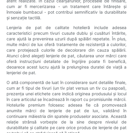
atent realizate. În cazul cearșafurilor, procesele de finisare,
cum ar fi mercerizarea - un tratament care întărește și
înmoaie bumbacul - pot contribui semnificativ la durabilitate
și senzație tactilă.
Lenjeria de pat de calitate hotelieră include adesea
caracteristici precum tivuri cusute dublu și cusături întărite,
care ajută la prevenirea uzurii după spălări repetate. În plus,
multe mărci de lux oferă tratamente de rezistență a culorilor,
care protejează culorile de decolorare din cauza spălării.
Atunci când alegeți lenjerie de pat, căutarea unor mărci care
oferă instrucțiuni detaliate de îngrijire poate fi benefică,
deoarece acest lucru ajută la prelungirea duratei de viață a
lenjeriei de pat.
O altă componentă de luat în considerare sunt detaliile finale,
cum ar fi tipul de tivuri (un tiv plat versus un tiv cu paspoal),
prezența unei etichete care indică originea produsului și locul
în care articolul se încadrează în raport cu promisiunile mărcii.
Hotelurile premium folosesc adesea fie că promovează
anumite mărci de lenjerie de pat de lux, validând în
continuare măiestria din spatele produselor asociate. Această
relație strânsă vorbește de la sine despre nivelul de
durabilitate și calitate pe care orice produs de lenjerie de pat