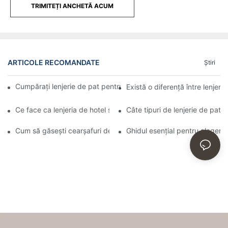
TRIMITEȚI ANCHETĂ ACUM
ARTICOLE RECOMANDATE
Ştiri
Cumpărați lenjerie de pat pentru hoteluri și moteluri en-gros onl
Există o diferență între lenjerie
Ce face ca lenjeria de hotel să fie atât de confortabilă
Câte tipuri de lenjerie de pat e
Cum să găsești cearșafuri de bună calitate, precum cele folosite
Ghidul esențial pentru alegere