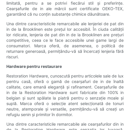
limitată, pentru a se potrivi fiecărui stil și preferințe.
Cearșafurile de in ale mărcii sunt certificate OEKO-TEX,
garantând că nu conțin substanțe chimice dăunătoare.
Una dintre caracteristicile remarcabile ale lenjeriei de pat din
in de la Brooklinen este prețul lor accesibil. În ciuda calității
lor ridicate, lenjeria de pat din in de la Brooklinen are prețuri
competitive, ceea ce le face accesibile unei game largi de
consumatori. Marca oferă, de asemenea, o politică de
returnare generoasă, permițându-vă să încercați lenjeria fără
riscuri.
Hardware pentru restaurare
Restoration Hardware, cunoscută pentru articolele sale de lux
pentru casă, oferă o gamă de cearșafuri de in de înaltă
calitate, care emană eleganță și rafinament. Cearșafurile de
in de la Restoration Hardware sunt fabricate din 100% in
belgian și sunt spălate la piatră pentru o senzație moale și
suplă. Marca oferă o selecție atent selecționată de tonuri
neutre, atemporale și versatile, permițându-vă să creați un
refugiu senin și primitor în dormitor.
Una dintre caracteristicile remarcabile ale cearșafurilor din in
de la Restoration Hardware este senzația lor luxoasă.