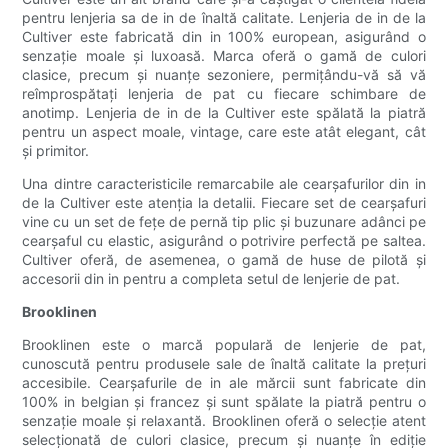
pentru lenjeria sa de in de înaltă calitate. Lenjeria de in de la
Cultiver este fabricată din in 100% european, asigurând o
senzație moale și luxoasă. Marca oferă o gamă de culori
clasice, precum și nuanțe sezoniere, permițându-vă să vă
reîmprospătați lenjeria de pat cu fiecare schimbare de
anotimp. Lenjeria de in de la Cultiver este spălată la piatră
pentru un aspect moale, vintage, care este atât elegant, cât
și primitor.
Una dintre caracteristicile remarcabile ale cearșafurilor din in
de la Cultiver este atenția la detalii. Fiecare set de cearșafuri
vine cu un set de fețe de pernă tip plic și buzunare adânci pe
cearșaful cu elastic, asigurând o potrivire perfectă pe saltea.
Cultiver oferă, de asemenea, o gamă de huse de pilotă și
accesorii din in pentru a completa setul de lenjerie de pat.
Brooklinen
Brooklinen este o marcă populară de lenjerie de pat,
cunoscută pentru produsele sale de înaltă calitate la prețuri
accesibile. Cearșafurile de in ale mărcii sunt fabricate din
100% in belgian și francez și sunt spălate la piatră pentru o
senzație moale și relaxantă. Brooklinen oferă o selecție atent
selecționată de culori clasice, precum și nuanțe în ediție