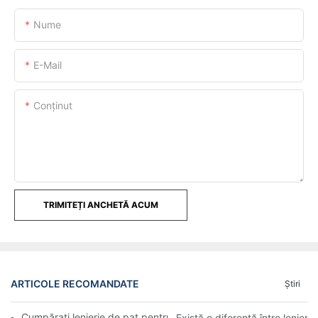
Nume
E-Mail
Conţinut
TRIMITEȚI ANCHETĂ ACUM
ARTICOLE RECOMANDATE
Ştiri
Cumpărați lenjerie de pat pentru hoteluri și moteluri en-gros onl
Există o diferență între lenjerie