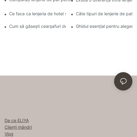
Ce face ca lenjeria de hotel să fie atât de confortabilă
Câte tipuri de lenjerie de pat e
Cum să găsești cearșafuri de bună calitate, precum cele folosite
Ghidul esențial pentru alegere
De ce ELIYA
Clienți mândri
Vlog