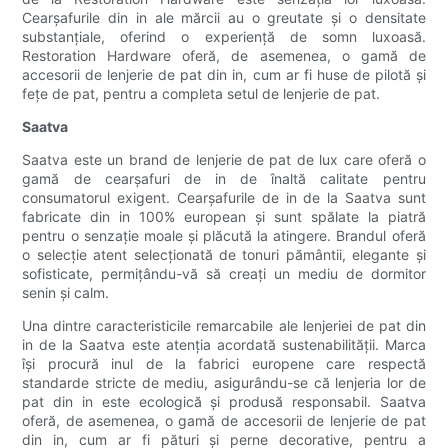
Cearșafurile din in ale mărcii au o greutate și o densitate
substanțiale, oferind o experiență de somn luxoasă.
Restoration Hardware oferă, de asemenea, o gamă de
accesorii de lenjerie de pat din in, cum ar fi huse de pilotă și
fețe de pat, pentru a completa setul de lenjerie de pat.
Saatva
Saatva este un brand de lenjerie de pat de lux care oferă o
gamă de cearșafuri de in de înaltă calitate pentru
consumatorul exigent. Cearșafurile de in de la Saatva sunt
fabricate din in 100% european și sunt spălate la piatră
pentru o senzație moale și plăcută la atingere. Brandul oferă
o selecție atent selecționată de tonuri pământii, elegante și
sofisticate, permițându-vă să creați un mediu de dormitor
senin și calm.
Una dintre caracteristicile remarcabile ale lenjeriei de pat din
in de la Saatva este atenția acordată sustenabilității. Marca
își procură inul de la fabrici europene care respectă
standarde stricte de mediu, asigurându-se că lenjeria lor de
pat din in este ecologică și produsă responsabil. Saatva
oferă, de asemenea, o gamă de accesorii de lenjerie de pat
din in, cum ar fi pături și perne decorative, pentru a