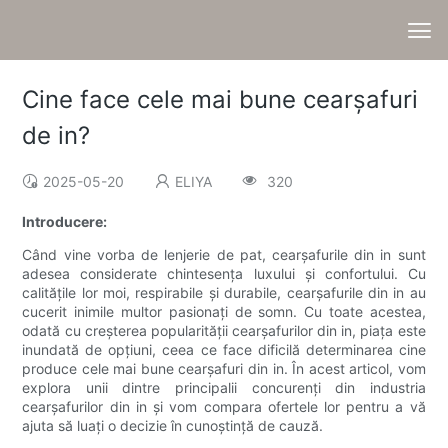
Cine face cele mai bune cearșafuri
de in?
2025-05-20
ELIYA
320
Introducere:
Când vine vorba de lenjerie de pat, cearșafurile din in sunt
adesea considerate chintesența luxului și confortului. Cu
calitățile lor moi, respirabile și durabile, cearșafurile din in au
cucerit inimile multor pasionați de somn. Cu toate acestea,
odată cu creșterea popularității cearșafurilor din in, piața este
inundată de opțiuni, ceea ce face dificilă determinarea cine
produce cele mai bune cearșafuri din in. În acest articol, vom
explora unii dintre principalii concurenți din industria
cearșafurilor din in și vom compara ofertele lor pentru a vă
ajuta să luați o decizie în cunoștință de cauză.