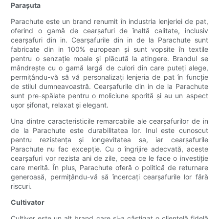
Paraşuta
Parachute este un brand renumit în industria lenjeriei de pat,
oferind o gamă de cearșafuri de înaltă calitate, inclusiv
cearșafuri din in. Cearșafurile din in de la Parachute sunt
fabricate din in 100% european și sunt vopsite în textile
pentru o senzație moale și plăcută la atingere. Brandul se
mândrește cu o gamă largă de culori din care puteți alege,
permițându-vă să vă personalizați lenjeria de pat în funcție
de stilul dumneavoastră. Cearșafurile din in de la Parachute
sunt pre-spălate pentru o moliciune sporită și au un aspect
ușor șifonat, relaxat și elegant.
Una dintre caracteristicile remarcabile ale cearșafurilor de in
de la Parachute este durabilitatea lor. Inul este cunoscut
pentru rezistența și longevitatea sa, iar cearșafurile
Parachute nu fac excepție. Cu o îngrijire adecvată, aceste
cearșafuri vor rezista ani de zile, ceea ce le face o investiție
care merită. În plus, Parachute oferă o politică de returnare
generoasă, permițându-vă să încercați cearșafurile lor fără
riscuri.
Cultivator
Cultiver este un alt brand care și-a câștigat o clientelă fidelă