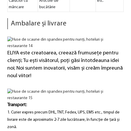
Cărucior cu
Articole de
etc.
mâncare
bucătărie
Ambalare și livrare
ELIYA este creatoarea, creează frumusețe pentru
clienți; Tu ești visătorul, poți găsi întotdeauna idei
noi; Noi suntem inovatorii, visăm și creăm împreună
noul viitor!
Transport:
1. Curier expres precum DHL, TNT, Fedex, UPS, EMS etc., timpul de
livrare este de aproximativ 2-7 zile lucrătoare, în funcție de țară și
zonă.