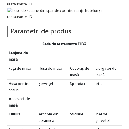
Parametri de produs
Seria de restaurante ELIYA
Lenjerie de
masă
Față de masă
Husă de masă
Covoraș de
alergător de
masă
masă
Husă pentru
Şerveţel
Spendax
etc.
scaun
Accesorii de
masă
Cultură
Articole din
Sticlărie
Inel de
ceramică
șervețel