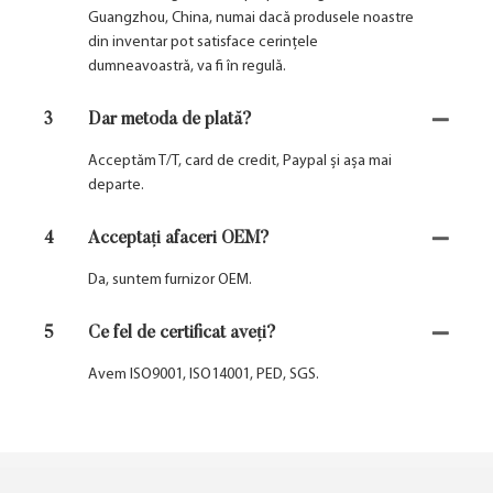
Guangzhou, China, numai dacă produsele noastre
din inventar pot satisface cerințele
dumneavoastră, va fi în regulă.
3
Dar metoda de plată?
Acceptăm T/T, card de credit, Paypal și așa mai
departe.
4
Acceptați afaceri OEM?
Da, suntem furnizor OEM.
5
Ce fel de certificat aveți?
Avem ISO9001, ISO14001, PED, SGS.