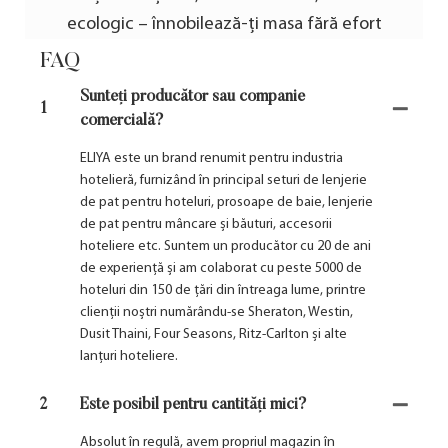
ecologic – înnobilează-ți masa fără efort
FAQ
Sunteți producător sau companie
1
comercială?
ELIYA este un brand renumit pentru industria
hotelieră, furnizând în principal seturi de lenjerie
de pat pentru hoteluri, prosoape de baie, lenjerie
de pat pentru mâncare și băuturi, accesorii
hoteliere etc. Suntem un producător cu 20 de ani
de experiență și am colaborat cu peste 5000 de
hoteluri din 150 de țări din întreaga lume, printre
clienții noștri numărându-se Sheraton, Westin,
Dusit Thaini, Four Seasons, Ritz-Carlton și alte
lanțuri hoteliere.
2
Este posibil pentru cantități mici?
Absolut în regulă, avem propriul magazin în