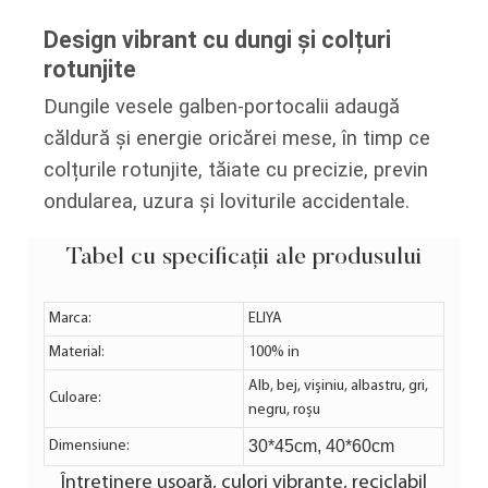
Design vibrant cu dungi și colțuri
rotunjite
Dungile vesele galben-portocalii adaugă
căldură și energie oricărei mese, în timp ce
colțurile rotunjite, tăiate cu precizie, previn
ondularea, uzura și loviturile accidentale.
Tabel cu specificații ale produsului
Marca:
ELIYA
Material:
100% in
Alb, bej, vișiniu, albastru, gri,
Culoare:
negru, roșu
30*45cm, 40*60cm
Dimensiune:
Întreținere ușoară, culori vibrante, reciclabil