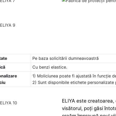
tate
Pe baza solicitării dumneavoastră
ică
Cu benzi elastice.
nalizare
1) Moliciunea poate fi ajustată în funcție
ciu
2) Sunt disponibile etichete personalizate
ELIYA este creatoarea, 
visătorul, poți găsi înto
creăm împreună noul vii