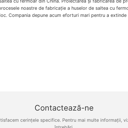
saltea cu fermoar din China. Proiectarea și fabricarea de p
rocesele noastre de fabricație a huselor de saltea cu fermo
 loc. Compania depune acum eforturi mari pentru a extinde ma
Contactează-ne
tisfacem cerințele specifice. Pentru mai multe informații, viz
întrebări.