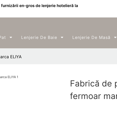
furnizării en-gros de lenjerie hotelieră la
Pat
Lenjerie De Baie
Lenjerie De Masă
marca ELIYA
Fabrică de p
fermoar ma