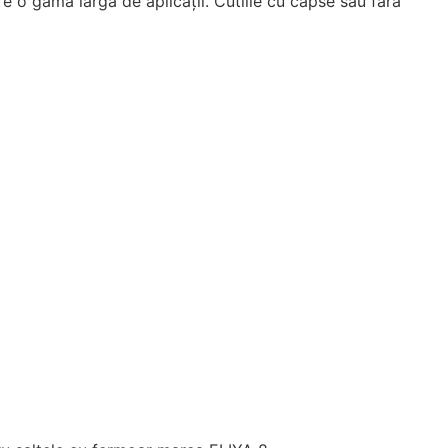
e o gamă largă de aplicații. Cutiile cu capse sau fără