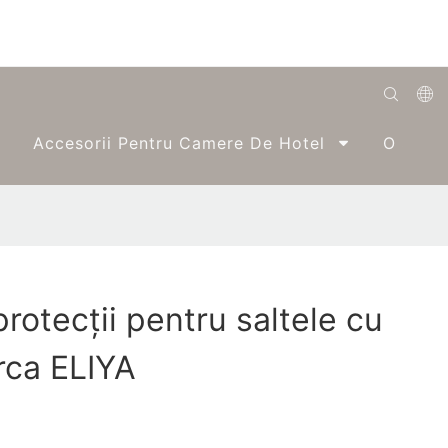
English
Accesorii Pentru Camere De Hotel
O Singu
Română
Беларуская
O'zbek
ქართველი
rotecții pentru saltele cu
Bahasa Indonesia
rca ELIYA
Français
Español
العربية