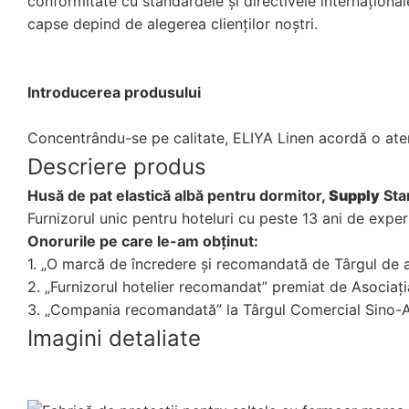
conformitate cu standardele și directivele internaționa
capse depind de alegerea clienților noștri.
Introducerea produsului
Concentrându-se pe calitate, ELIYA Linen acordă o atenț
Descriere produs
Husă de pat elastică albă pentru dormitor,
Supply
Star
Furnizorul unic pentru hoteluri cu peste 13 ani de exper
Onorurile pe care le-am obținut:
1. „O marcă de încredere și recomandată de Târgul de a
2. „Furnizorul hotelier recomandat” premiat de Asociați
3. „Compania recomandată” la Târgul Comercial Sino-Af
Imagini detaliate