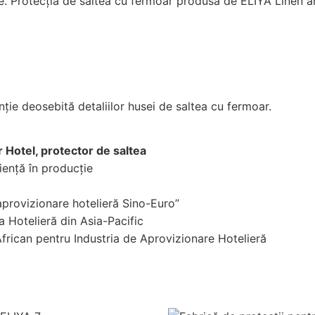
le. Protecția de saltea cu fermoar produsă de ELIYA Linen ar
ie deosebită detaliilor husei de saltea cu fermoar.
 Hotel, protector de saltea
iență în producție
provizionare hotelieră Sino-Euro”
a Hotelieră din Asia-Pacific
rican pentru Industria de Aprovizionare Hotelieră