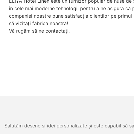
ELIYA Hotel Linen este un furnizor popular de huse de 
în cele mai moderne tehnologii pentru a ne asigura că p
companiei noastre pune satisfacția clienților pe primul
să vizitați fabrica noastră!
Vă rugăm să ne contactați.
Salutăm desene și idei personalizate și este capabil să sa