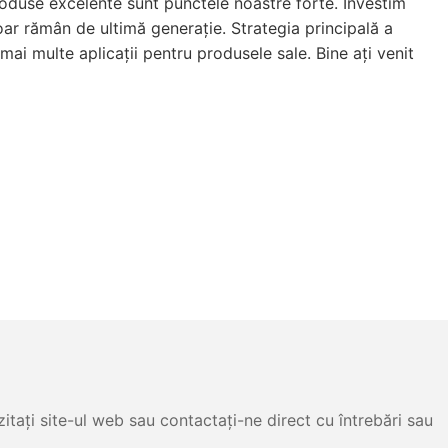
roduse excelente sunt punctele noastre forte. Investim
ar rămân de ultimă generație. Strategia principală a
i multe aplicații pentru produsele sale. Bine ați venit
itați site-ul web sau contactați-ne direct cu întrebări sau