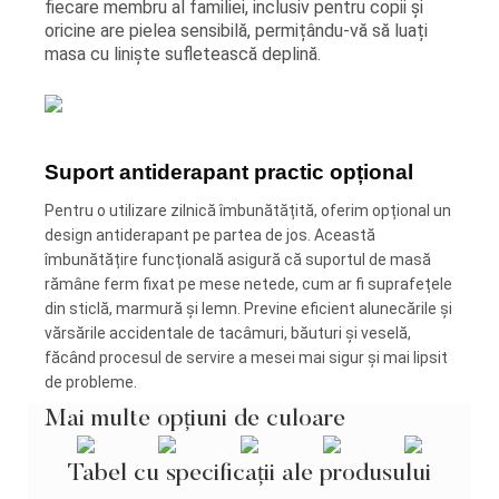
fiecare membru al familiei, inclusiv pentru copii și
oricine are pielea sensibilă, permițându-vă să luați
masa cu liniște sufletească deplină.
Suport antiderapant practic opțional
Pentru o utilizare zilnică îmbunătățită, oferim opțional un
design antiderapant pe partea de jos. Această
îmbunătățire funcțională asigură că suportul de masă
rămâne ferm fixat pe mese netede, cum ar fi suprafețele
din sticlă, marmură și lemn. Previne eficient alunecările și
vărsările accidentale de tacâmuri, băuturi și veselă,
făcând procesul de servire a mesei mai sigur și mai lipsit
de probleme.
Mai multe opțiuni de culoare
Tabel cu specificații ale produsului