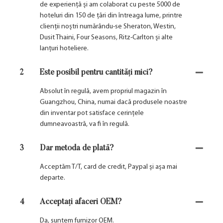
de experiență și am colaborat cu peste 5000 de
hoteluri din 150 de țări din întreaga lume, printre
clienții noștri numărându-se Sheraton, Westin,
Dusit Thaini, Four Seasons, Ritz-Carlton și alte
lanțuri hoteliere.
2
Este posibil pentru cantități mici?
Absolut în regulă, avem propriul magazin în
Guangzhou, China, numai dacă produsele noastre
din inventar pot satisface cerințele
dumneavoastră, va fi în regulă.
3
Dar metoda de plată?
Acceptăm T/T, card de credit, Paypal și așa mai
departe.
4
Acceptați afaceri OEM?
Da, suntem furnizor OEM.