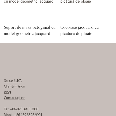
Suport de masă octogonal cu
Covorașe jacquard cu
model geometric jacquard
picătură de ploaie
De ce ELIYA
Clienți mândri
Vlog
Contactaţi-ne
Tel: +86-020 3910 2888
Mobil: +86 189 3398 9901