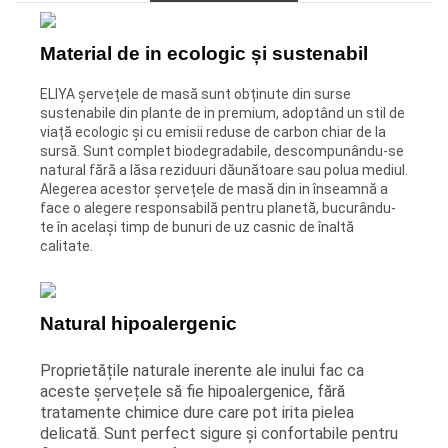
Material de in ecologic și sustenabil
ELIYA șervețele de masă sunt obținute din surse
sustenabile din plante de in premium, adoptând un stil de
viață ecologic și cu emisii reduse de carbon chiar de la
sursă. Sunt complet biodegradabile, descompunându-se
natural fără a lăsa reziduuri dăunătoare sau polua mediul.
Alegerea acestor șervețele de masă din in înseamnă a
face o alegere responsabilă pentru planetă, bucurându-
te în același timp de bunuri de uz casnic de înaltă
calitate.
Natural hipoalergenic
Proprietățile naturale inerente ale inului fac ca
aceste șervețele să fie hipoalergenice, fără
tratamente chimice dure care pot irita pielea
delicată. Sunt perfect sigure și confortabile pentru