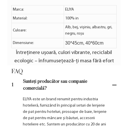
Marca:
ELIYA
Material:
100% in
Alb, bej, vișiniu, albastru, gri,
Culoare:
negru, roșu
30*45cm, 40*60cm
Dimensiune:
Întreținere ușoară, culori vibrante, reciclabil
ecologic – înfrumusețează-ți masa fără efort
FAQ
Sunteți producător sau companie
1
comercială?
ELIYA este un brand renumit pentru industria
hotelieră, furnizând în principal seturi de lenjerie
de pat pentru hoteluri, prosoape de baie, lenjerie
de pat pentru mâncare și băuturi, accesorii
hoteliere etc. Suntem un producător cu 20 de ani