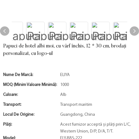
Papuci de hotel albi moi, cu vârf închis, 12 * 30 cm, brodați
personalizat, cu logo-ul
Nume De Marcă:
ELIYA
MOQ (minim Valoare Minimă):
1000
Culoare:
Alb
Transport:
Transport maritim
Locul De Origine:
Guangdong, China
Plăți:
Acest furnizor acceptă și plăți prin L/C,
Western Union, D/P, D/A, T/T.
Model:
ELY-BBS-222