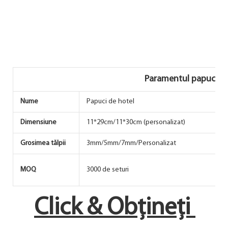
Paramentul papucilor
Nume
Papuci de hotel
U
Dimensiune
11*29cm/11*30cm (personalizat)
C
Grosimea tălpii
3mm/5mm/7mm/Personalizat
P
P
MOQ
3000 de seturi
g
Click & Obțineți 