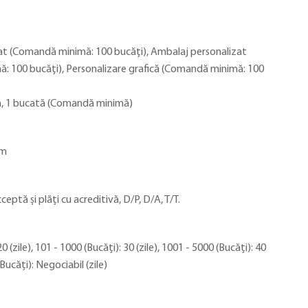
at (Comandă minimă: 100 bucăți), Ambalaj personalizat
: 100 bucăți), Personalizare grafică (Comandă minimă: 100
, 1 bucată (Comandă minimă)
im
ceptă și plăți cu acreditivă, D/P, D/A, T/T.
20 (zile), 101 - 1000 (Bucăți): 30 (zile), 1001 - 5000 (Bucăți): 40
(Bucăți): Negociabil (zile)