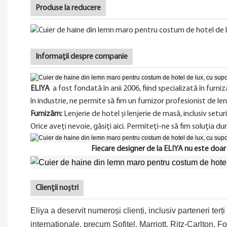
Produse la reducere
Informații despre companie
ELIYA
a fost fondată în anii 2006, fiind specializată în furn
în industrie, ne permite să fim un furnizor profesionist de lenj
Furnizăm:
Lenjerie de hotel și lenjerie de masă, inclusiv set
Orice aveți nevoie, găsiți aici. Permiteți-ne să fim soluți
Fiecare designer de la ELIYA nu este doar un
Clienții noștri
Eliya a deservit numeroși clienți, inclusiv parteneri terț
internaționale, precum Sofitel, Marriott, Ritz-Carlton