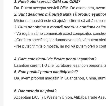
1.
Puteți oferi servicii OEM sau ODM?
Da. Putem accepta servicii OEM. De asemenea, avem p
2.
Sunt designer, mă puteți ajuta să produc eșantion
Misiunea noastră este să ajutăm clienții să aibă succ
3. Cum pot obține o mostră pentru a confirma calit
- Vă rugăm să ne comunicați exact compoziția, construcți
- Conform specificațiilor dumneavoastră, vă putem oferi
- Ne puteți trimite o mostră, iar noi vă putem oferi o c
4. Care este timpul de livrare pentru eșantion?
Eșantion curent 1-3 zile lucrătoare, eșantion personaliza
5. Este posibil pentru cantități mici?
Da, avem propriul magazin în Guangzhou, China, numai 
6. Dar metoda de plată?
Acceptăm L/C, T/T, Western Union, Alibaba Trade Assu