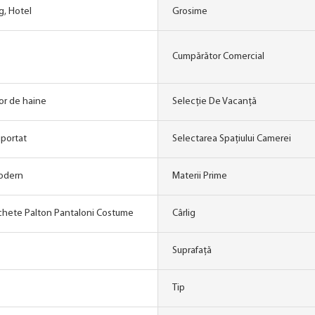
g, Hotel
Grosime
Cumpărător Comercial
or de haine
Selecție De Vacanță
uportat
Selectarea Spațiului Camerei
odern
Materii Prime
chete Palton Pantaloni Costume
Cârlig
Suprafaţă
Tip