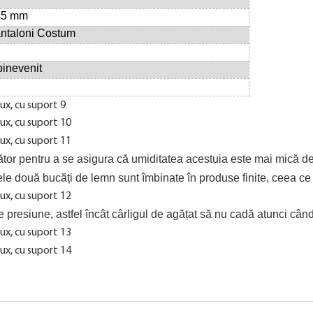
 45 mm
ntaloni Costum
binevenit
cător pentru a se asigura că umiditatea acestuia este mai mică d
cele două bucăți de lemn sunt îmbinate în produse finite, ceea c
e presiune, astfel încât cârligul de agățat să nu cadă atunci când î