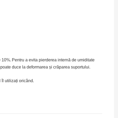
e 10%.
Pentru a evita pierderea internă de umiditate
e poate duce la deformarea și crăparea suportului.
l utilizați oricând.