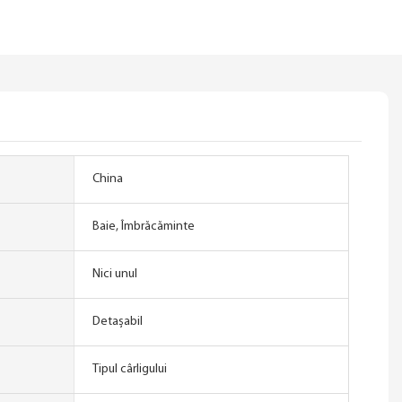
China
Baie, Îmbrăcăminte
Nici unul
Detaşabil
Tipul cârligului