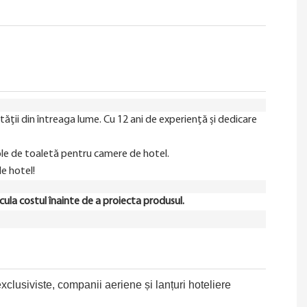
ității din întreaga lume. Cu 12 ani de experiență și dedicare
icole de toaletă pentru camere de hotel.
e hotel!
alcula costul înainte de a proiecta produsul.
exclusiviste, companii aeriene și lanțuri hoteliere