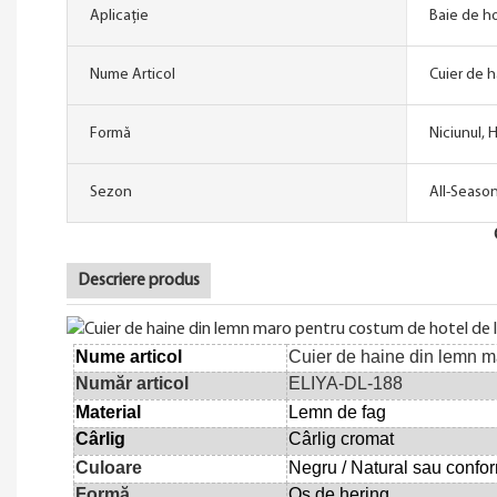
Aplicație
Baie de h
Nume Articol
Cuier de h
Formă
Niciunul, 
Sezon
All-Seaso
Descriere produs
Nume articol
Cuier de haine din lemn ma
Număr articol
ELIYA-DL-188
Material
Lemn de fag
Cârlig
Cârlig cromat
Culoare
Negru
/
Natural
sau
confo
Formă
Os de hering