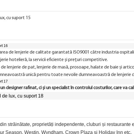
izarea de lenjerie de calitate garantată ISO9001 către industria ospital
erie hotelieră, la servicii eficiente și prețuri competitive.
uri de lenjerie de pat, lenjerie de masă, prosoape, halate de baie și art
a dumneavoastră unică pentru toate nevoile dumneavoastră de lenjerie d
 designer rafinat, ci și un specialist în controlul costurilor, care va c
i din străinătate, proprietăți independente, cluburi și restaurante 
, Four Season, Westin, Wyndham, Crown Plaza și Holiday Inn etc.