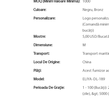
MOQ (minim Valoare Minimă):
1000
Culoare:
Negru, Bronz
Personalizare:
Logo personaliz
(Comandă minimă
bucăți)
Mostre:
5,00 USD/Bucată
Dimensiune:
M
Transport:
Transport marit
Locul De Origine:
China
Plăți:
Acest furnizor ac
Model:
ELIYA-DL-189
Perioada De Graţie:
1 - 100 (Bucăți): 
(zile), &gt; 5000 