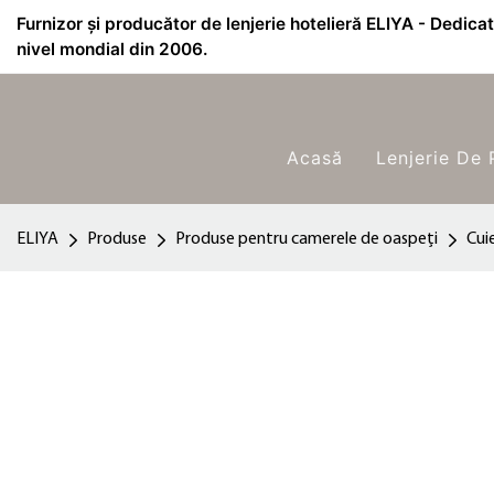
Furnizor și producător de lenjerie hotelieră ELIYA - Dedicat 
nivel mondial din 2006.
Acasă
Lenjerie De 
ELIYA
Produse
Produse pentru camerele de oaspeți
Cui