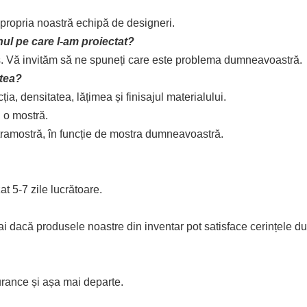
ropria noastră echipă de designeri.
ul pe care l-am proiectat?
es. Vă invităm să ne spuneți care este problema dumneavoastră.
atea?
a, densitatea, lățimea și finisajul materialului.
 o mostră.
ontramostră, în funcție de mostra dumneavoastră.
t 5-7 zile lucrătoare.
dacă produsele noastre din inventar pot satisface cerințele dum
rance și așa mai departe.