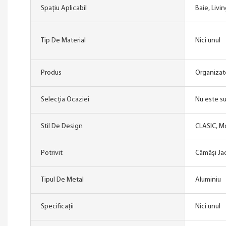
Spațiu Aplicabil
Baie, Livin
Tip De Material
Nici unul
Produs
Organizat
Selecția Ocaziei
Nu este s
Stil De Design
CLASIC, M
Potrivit
Cămăși Ja
Tipul De Metal
Aluminiu
Specificații
Nici unul