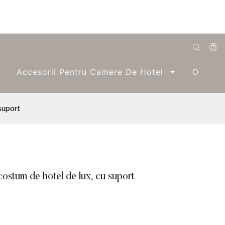
English
Accesorii Pentru Camere De Hotel
O Singu
Română
Беларуская
 suport
O'zbek
ქართველი
Bahasa Indonesia
ostum de hotel de lux, cu suport
Français
Español
العربية