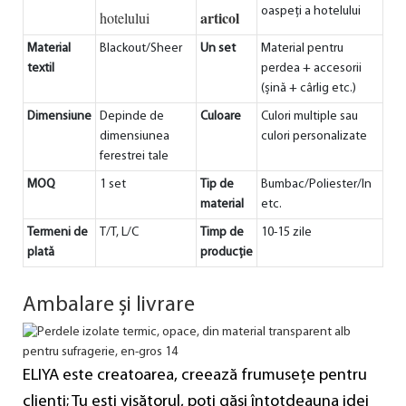
oaspeți a hotelului
articol
hotelului
Material
Blackout/Sheer
Un set
Material pentru
textil
perdea + accesorii
(șină + cârlig etc.)
Dimensiune
Depinde de
Culoare
Culori multiple sau
dimensiunea
culori personalizate
ferestrei tale
MOQ
1 set
Tip de
Bumbac/Poliester/In
material
etc.
Termeni de
T/T, L/C
Timp de
10-15 zile
plată
producție
Ambalare și livrare
ELIYA este creatoarea, creează frumusețe pentru
clienți; Tu ești visătorul, poți găsi întotdeauna idei