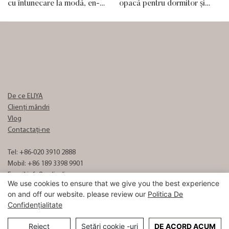
cu întunecare la modă, en-
opacă pentru dormitor și
gros, pentru hoteluri
living, cu design personalizat
De ce ELIYA
Clienți mândri
Vlog
Contactaţi-ne
Tel: +86-020 3910 2888
Mobil: +86 189 3398 9901
E-mail:
info8@eliyalinen.com
We use cookies to ensure that we give you the best experience
on and off our website. please review our
Politica De
Confidențialitate
Copyright © 2026 ELIYA Hotel Linen Co., Ltd |
Harta site-ului
粤ICP备
15074832号
Reject
Setări cookie -uri
DE ACORD ACUM