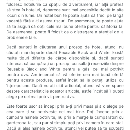
folosesc hotelurile ca spațiu de divertisment, iar alții preferă
să stea în hoteluri, deoarece sunt mai accesibile decât în ​​alte
locuri din lume. Un hotel bun te poate ajuta să treci pe lângă
vacanță fără a-ți asuma riscuri. De asemenea, te poate ajuta
să te asiguri că obții cele mai bune oferte pentru călătoria ta.
De asemenea, poate fi folosit ca o distragere a atenției de la
problemele tale.
Dacă sunteți în căutarea unui prosop de hotel, atunci nu
căutați mai departe decât Reusable Black and White. Există
multe tipuri diferite de cârpe disponibile și, dacă sunteți
interesat să cumpărați un prosop, consultați recenziile despre
Reusable Black and White pentru a găsi cel mai potrivit
pentru dvs. Am încercat să vă oferim cea mai bună ofertă
pentru aceste produse, astfel încât să le puteți utiliza cu
înțelepciune. Dacă nu ați citit articolul, atunci vă vom spune
despre caracteristicile acestor articole, astfel încât să îl puteți
alege pe cel mai potrivit pentru dvs.
Este foarte ușor să începi prin a-ți privi masa și a o alege pe
cea care ți se potrivește cel mai bine. Poți începe prin a
cumpăra hainele potrivite, nu prin a merge la cumpărături cu
garderoba ta, sau pur și simplu poți privi camera în care stai.
Dacă ai ales hainele potrivite, atunci vei putea să te scutești