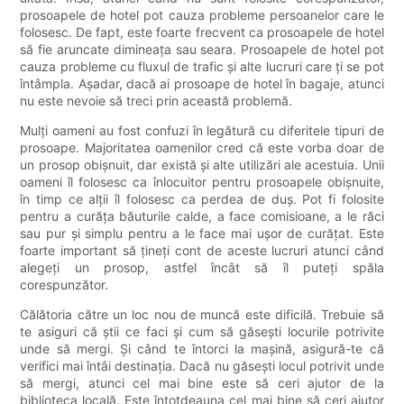
prosoapele de hotel pot cauza probleme persoanelor care le
folosesc. De fapt, este foarte frecvent ca prosoapele de hotel
să fie aruncate dimineața sau seara. Prosoapele de hotel pot
cauza probleme cu fluxul de trafic și alte lucruri care ți se pot
întâmpla. Așadar, dacă ai prosoape de hotel în bagaje, atunci
nu este nevoie să treci prin această problemă.
Mulți oameni au fost confuzi în legătură cu diferitele tipuri de
prosoape. Majoritatea oamenilor cred că este vorba doar de
un prosop obișnuit, dar există și alte utilizări ale acestuia. Unii
oameni îl folosesc ca înlocuitor pentru prosoapele obișnuite,
în timp ce alții îl folosesc ca perdea de duș. Pot fi folosite
pentru a curăța băuturile calde, a face comisioane, a le răci
sau pur și simplu pentru a le face mai ușor de curățat. Este
foarte important să țineți cont de aceste lucruri atunci când
alegeți un prosop, astfel încât să îl puteți spăla
corespunzător.
Călătoria către un loc nou de muncă este dificilă. Trebuie să
te asiguri că știi ce faci și cum să găsești locurile potrivite
unde să mergi. Și când te întorci la mașină, asigură-te că
verifici mai întâi destinația. Dacă nu găsești locul potrivit unde
să mergi, atunci cel mai bine este să ceri ajutor de la
biblioteca locală. Este întotdeauna cel mai bine să ceri ajutor