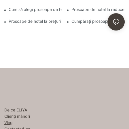
Cum să alegi prosoape de hotel de lux care sunt atât funcționale
Prosoape de hotel la reducere
Prosoape de hotel la prețuri accesibile, în vrac, pentru comenzi
Cumpărați prosoape de hotel î
De ce ELIYA
Clienți mândri
Vlog
Contactaţi-ne