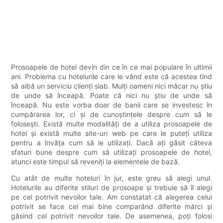
Prosoapele de hotel devin din ce în ce mai populare în ultimii
ani. Problema cu hotelurile care le vând este că acestea tind
să aibă un serviciu clienți slab. Mulți oameni nici măcar nu știu
de unde să înceapă. Poate că nici nu știu de unde să
înceapă. Nu este vorba doar de banii care se investesc în
cumpărarea lor, ci și de cunoștințele despre cum să le
folosești. Există multe modalități de a utiliza prosoapele de
hotel și există multe site-uri web pe care le puteți utiliza
pentru a învăța cum să le utilizați. Dacă ați găsit câteva
sfaturi bune despre cum să utilizați prosoapele de hotel,
atunci este timpul să reveniți la elementele de bază.
Cu atât de multe hoteluri în jur, este greu să alegi unul.
Hotelurile au diferite stiluri de prosoape și trebuie să îl alegi
pe cel potrivit nevoilor tale. Am constatat că alegerea celui
potrivit se face cel mai bine comparând diferite mărci și
găsind cel potrivit nevoilor tale. De asemenea, poți folosi