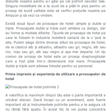
sfaturile noastre pentru a-l găsi pe cel potrivit nevoilor tale.
Singura modalitate de a te scuti de a plăti în plus pentru un
prosop de bună calitate este să verifici prețurile noastre pe
Amazon și să vezi ce vindem.
Există două tipuri de prosoape de hotel: simple și duble și
triple. Prosoapele duble și triple sunt similare ca design, dar
au forme și modele diferite. Tipurile de prosoape de hotel pe
care le folosim în industria hotelieră variază de la o țară la
alta. Putem alege dintre diverse stiluri de prosoape de hotel,
de la clasicul alb și albastru, albastru sau gri, negru, alb sau
roz, roșu sau gri, alb sau negru și așa mai departe. Un tip
comun de prosop de hotel este un prosop dreptunghiular
care a fost pliat într-o dimensiune mai mare. Prosoapele
duble și triple sunt adesea folosite pentru uz personal.
Prima impresie și experiența de utilizare a prosoapelor de
hotel
A valorifica la maximum timpul tău este o parte importantă a
oricărei afaceri. Dacă începi cu un eveniment, este foarte
important să ai instrumentele potrivite pentru a te asigura că
nu rămâi fără spațiu. În acest fel, te vei putea concentra