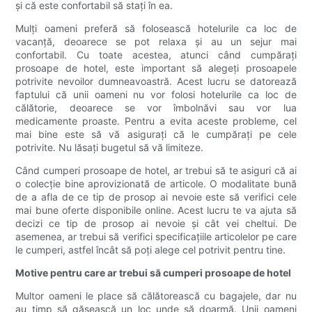
și că este confortabil să stați în ea.
Mulți oameni preferă să folosească hotelurile ca loc de
vacanță, deoarece se pot relaxa și au un sejur mai
confortabil. Cu toate acestea, atunci când cumpărați
prosoape de hotel, este important să alegeți prosoapele
potrivite nevoilor dumneavoastră. Acest lucru se datorează
faptului că unii oameni nu vor folosi hotelurile ca loc de
călătorie, deoarece se vor îmbolnăvi sau vor lua
medicamente proaste. Pentru a evita aceste probleme, cel
mai bine este să vă asigurați că le cumpărați pe cele
potrivite. Nu lăsați bugetul să vă limiteze.
Când cumperi prosoape de hotel, ar trebui să te asiguri că ai
o colecție bine aprovizionată de articole. O modalitate bună
de a afla de ce tip de prosop ai nevoie este să verifici cele
mai bune oferte disponibile online. Acest lucru te va ajuta să
decizi ce tip de prosop ai nevoie și cât vei cheltui. De
asemenea, ar trebui să verifici specificațiile articolelor pe care
le cumperi, astfel încât să poți alege cel potrivit pentru tine.
Motive pentru care ar trebui să cumperi prosoape de hotel
Multor oameni le place să călătorească cu bagajele, dar nu
au timp să găsească un loc unde să doarmă. Unii oameni