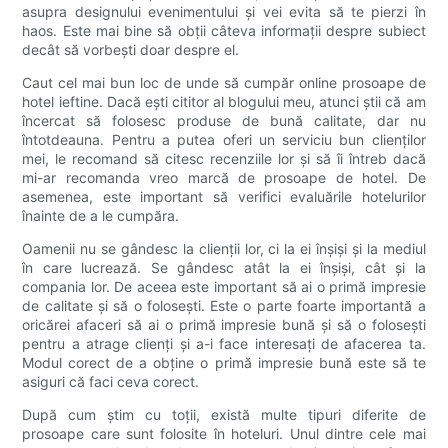
asupra designului evenimentului și vei evita să te pierzi în
haos. Este mai bine să obții câteva informații despre subiect
decât să vorbești doar despre el.
Caut cel mai bun loc de unde să cumpăr online prosoape de
hotel ieftine. Dacă ești cititor al blogului meu, atunci știi că am
încercat să folosesc produse de bună calitate, dar nu
întotdeauna. Pentru a putea oferi un serviciu bun clienților
mei, le recomand să citesc recenziile lor și să îi întreb dacă
mi-ar recomanda vreo marcă de prosoape de hotel. De
asemenea, este important să verifici evaluările hotelurilor
înainte de a le cumpăra.
Oamenii nu se gândesc la clienții lor, ci la ei înșiși și la mediul
în care lucrează. Se gândesc atât la ei înșiși, cât și la
compania lor. De aceea este important să ai o primă impresie
de calitate și să o folosești. Este o parte foarte importantă a
oricărei afaceri să ai o primă impresie bună și să o folosești
pentru a atrage clienți și a-i face interesați de afacerea ta.
Modul corect de a obține o primă impresie bună este să te
asiguri că faci ceva corect.
După cum știm cu toții, există multe tipuri diferite de
prosoape care sunt folosite în hoteluri. Unul dintre cele mai