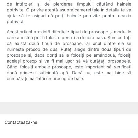
de întârzieri și de pierderea timpului căutând hainele
potrivite. O privire atentă asupra camerei tale în detaliu te va
ajuta să te asiguri că porți hainele potrivite pentru ocazia
potrivită.
Acest articol prezintă diferitele tipuri de prosoape și modul în
care acestea pot fi folosite pentru a decora casa. Știm cu toții
că există două tipuri de prosoape, iar unul dintre ele se
numește prosop de duș. Puteți alege dintre două tipuri de
prosoape și, dacă doriți să le folosiți pe amândouă, folosiți
același prosop și va fi mai ușor să vă curățați prosoapele.
Când folosiți ambele prosoape, este important să verificați
dacă primesc suficientă apă. Dacă nu, este mai bine să
cumpărați mai întâi un prosop de baie.
Contactează-ne