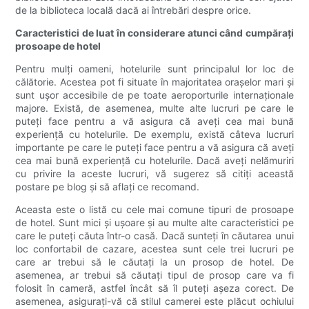
de la biblioteca locală dacă ai întrebări despre orice.
Caracteristici de luat în considerare atunci când cumpărați
prosoape de hotel
Pentru mulți oameni, hotelurile sunt principalul lor loc de
călătorie. Acestea pot fi situate în majoritatea orașelor mari și
sunt ușor accesibile de pe toate aeroporturile internaționale
majore. Există, de asemenea, multe alte lucruri pe care le
puteți face pentru a vă asigura că aveți cea mai bună
experiență cu hotelurile. De exemplu, există câteva lucruri
importante pe care le puteți face pentru a vă asigura că aveți
cea mai bună experiență cu hotelurile. Dacă aveți nelămuriri
cu privire la aceste lucruri, vă sugerez să citiți această
postare pe blog și să aflați ce recomand.
Aceasta este o listă cu cele mai comune tipuri de prosoape
de hotel. Sunt mici și ușoare și au multe alte caracteristici pe
care le puteți căuta într-o casă. Dacă sunteți în căutarea unui
loc confortabil de cazare, acestea sunt cele trei lucruri pe
care ar trebui să le căutați la un prosop de hotel. De
asemenea, ar trebui să căutați tipul de prosop care va fi
folosit în cameră, astfel încât să îl puteți așeza corect. De
asemenea, asigurați-vă că stilul camerei este plăcut ochiului