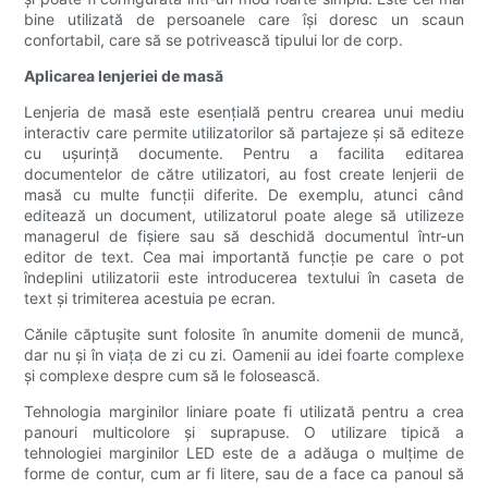
bine utilizată de persoanele care își doresc un scaun
confortabil, care să se potrivească tipului lor de corp.
Aplicarea lenjeriei de masă
Lenjeria de masă este esențială pentru crearea unui mediu
interactiv care permite utilizatorilor să partajeze și să editeze
cu ușurință documente. Pentru a facilita editarea
documentelor de către utilizatori, au fost create lenjerii de
masă cu multe funcții diferite. De exemplu, atunci când
editează un document, utilizatorul poate alege să utilizeze
managerul de fișiere sau să deschidă documentul într-un
editor de text. Cea mai importantă funcție pe care o pot
îndeplini utilizatorii este introducerea textului în caseta de
text și trimiterea acestuia pe ecran.
Cănile căptușite sunt folosite în anumite domenii de muncă,
dar nu și în viața de zi cu zi. Oamenii au idei foarte complexe
și complexe despre cum să le folosească.
Tehnologia marginilor liniare poate fi utilizată pentru a crea
panouri multicolore și suprapuse. O utilizare tipică a
tehnologiei marginilor LED este de a adăuga o mulțime de
forme de contur, cum ar fi litere, sau de a face ca panoul să