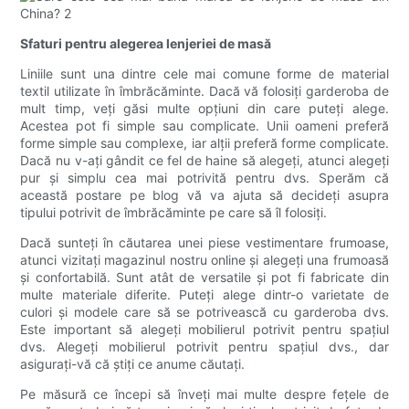
Sfaturi pentru alegerea lenjeriei de masă
Liniile sunt una dintre cele mai comune forme de material
textil utilizate în îmbrăcăminte. Dacă vă folosiți garderoba de
mult timp, veți găsi multe opțiuni din care puteți alege.
Acestea pot fi simple sau complicate. Unii oameni preferă
forme simple sau complexe, iar alții preferă forme complicate.
Dacă nu v-ați gândit ce fel de haine să alegeți, atunci alegeți
pur și simplu cea mai potrivită pentru dvs. Sperăm că
această postare pe blog vă va ajuta să decideți asupra
tipului potrivit de îmbrăcăminte pe care să îl folosiți.
Dacă sunteți în căutarea unei piese vestimentare frumoase,
atunci vizitați magazinul nostru online și alegeți una frumoasă
și confortabilă. Sunt atât de versatile și pot fi fabricate din
multe materiale diferite. Puteți alege dintr-o varietate de
culori și modele care să se potrivească cu garderoba dvs.
Este important să alegeți mobilierul potrivit pentru spațiul
dvs. Alegeți mobilierul potrivit pentru spațiul dvs., dar
asigurați-vă că știți ce anume căutați.
Pe măsură ce începi să înveți mai multe despre fețele de