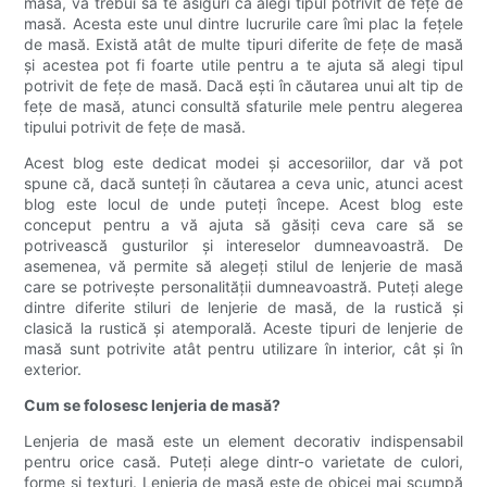
masă, va trebui să te asiguri că alegi tipul potrivit de fețe de
masă. Acesta este unul dintre lucrurile care îmi plac la fețele
de masă. Există atât de multe tipuri diferite de fețe de masă
și acestea pot fi foarte utile pentru a te ajuta să alegi tipul
potrivit de fețe de masă. Dacă ești în căutarea unui alt tip de
fețe de masă, atunci consultă sfaturile mele pentru alegerea
tipului potrivit de fețe de masă.
Acest blog este dedicat modei și accesoriilor, dar vă pot
spune că, dacă sunteți în căutarea a ceva unic, atunci acest
blog este locul de unde puteți începe. Acest blog este
conceput pentru a vă ajuta să găsiți ceva care să se
potrivească gusturilor și intereselor dumneavoastră. De
asemenea, vă permite să alegeți stilul de lenjerie de masă
care se potrivește personalității dumneavoastră. Puteți alege
dintre diferite stiluri de lenjerie de masă, de la rustică și
clasică la rustică și atemporală. Aceste tipuri de lenjerie de
masă sunt potrivite atât pentru utilizare în interior, cât și în
exterior.
Cum se folosesc lenjeria de masă?
Lenjeria de masă este un element decorativ indispensabil
pentru orice casă. Puteți alege dintr-o varietate de culori,
forme și texturi. Lenjeria de masă este de obicei mai scumpă