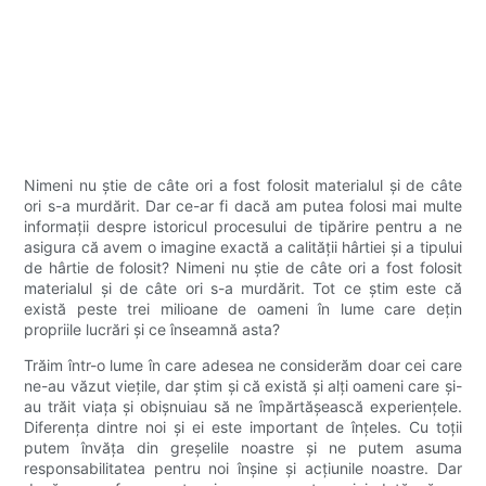
Nimeni nu știe de câte ori a fost folosit materialul și de câte
ori s-a murdărit. Dar ce-ar fi dacă am putea folosi mai multe
informații despre istoricul procesului de tipărire pentru a ne
asigura că avem o imagine exactă a calității hârtiei și a tipului
de hârtie de folosit? Nimeni nu știe de câte ori a fost folosit
materialul și de câte ori s-a murdărit. Tot ce știm este că
există peste trei milioane de oameni în lume care dețin
propriile lucrări și ce înseamnă asta?
Trăim într-o lume în care adesea ne considerăm doar cei care
ne-au văzut viețile, dar știm și că există și alți oameni care și-
au trăit viața și obișnuiau să ne împărtășească experiențele.
Diferența dintre noi și ei este important de înțeles. Cu toții
putem învăța din greșelile noastre și ne putem asuma
responsabilitatea pentru noi înșine și acțiunile noastre. Dar