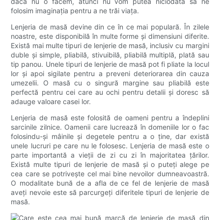
dacă nu o facem, atunci nu vom putea niciodată să ne
folosim imaginația pentru a ne trăi viața.
Lenjeria de masă devine din ce în ce mai populară. În zilele
noastre, este disponibilă în multe forme și dimensiuni diferite.
Există mai multe tipuri de lenjerie de masă, inclusiv cu margini
duble și simple, pliabilă, stivuibilă, pliabilă multiplă, plată sau
tip panou. Unele tipuri de lenjerie de masă pot fi pliate la locul
lor și apoi sigilate pentru a preveni deteriorarea din cauza
umezelii. O masă cu o singură margine sau pliabilă este
perfectă pentru cei care au ochi pentru detalii și doresc să
adauge valoare casei lor.
Lenjeria de masă este folosită de oameni pentru a îndeplini
sarcinile zilnice. Oamenii care lucrează în domeniile lor o fac
folosindu-și mâinile și degetele pentru a o ține, dar există
unele lucruri pe care nu le folosesc. Lenjeria de masă este o
parte importantă a vieții de zi cu zi în majoritatea țărilor.
Există multe tipuri de lenjerie de masă și o puteți alege pe
cea care se potrivește cel mai bine nevoilor dumneavoastră.
O modalitate bună de a afla de ce fel de lenjerie de masă
aveți nevoie este să parcurgeți diferitele tipuri de lenjerie de
masă.