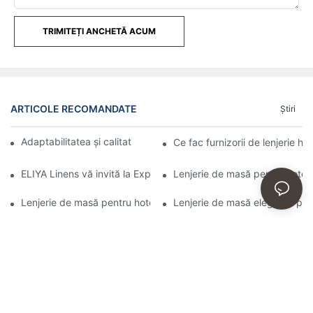
TRIMITEȚI ANCHETĂ ACUM
ARTICOLE RECOMANDATE
Ştiri
Adaptabilitatea și calitatea huselor de scaun ELIYA
Ce fac furnizorii de lenjerie ho
ELIYA Linens vă invită la Expoziția de Consumabile Hoteliere di
Lenjerie de masă pentru hotel:
Lenjerie de masă pentru hotel: Îmbunătățiți-vă zonele de luat m
Lenjerie de masă elegantă pentr