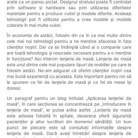
arate ca un panou pictat. Designul stratului poate fi controlat
prin software și hardware sau prin utilizarea diferitelor
materiale pentru a produce culori și modele diferite. Aceleași
tehnologii pot fi utilizate pentru a crea modele și modele
colorate în mai multe culori.
În economia de astăzi, folosim din ce în ce mai multe dintre
cele mai noi tehnologii pentru a ne menține afacerea în fața
clienților noștri. Dar ce se întâmplă când ai o companie care
are toată tehnologia și resursele necesare pentru a o menține
în funcțiune? Aici intervin lenjeria de masă. Lenjeria de masă
este unul dintre cele mai populare tipuri de mobilier pe care le
folosim astăzi. Ne-am asigurat că oferim clienților noștri cea
mai bună experiență cu aceasta. Este important pentru noi să
le spunem ce fel de lenjerie de masă și ce fel de mese își
doresc.
Un paragraf pentru un blog intitulat „Aplicarea lenjeriei de
masă”, în care secțiunea se concentrează pe „Introducere în
lenjeria de masă”, ar putea arăta astfel: „Lenjeria de masă
este adesea folosită în spitale, deoarece oferă siguranță
pacienților și altor lucrători din domeniul sănătății. Un bun
punct de plecare este să consultați informațiile despre
lenjeria de masă. Dacă aveți întrebări despre lenjeria de