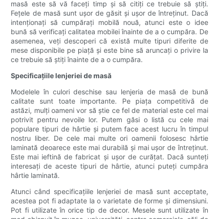
masă este să vă faceți timp și să citiți ce trebuie să știți.
Fețele de masă sunt ușor de găsit și ușor de întreținut. Dacă
intenționați să cumpărați mobilă nouă, atunci este o idee
bună să verificați calitatea mobilei înainte de a o cumpăra. De
asemenea, veți descoperi că există multe tipuri diferite de
mese disponibile pe piață și este bine să aruncați o privire la
ce trebuie să știți înainte de a o cumpăra.
Specificațiile lenjeriei de masă
Modelele în culori deschise sau lenjeria de masă de bună
calitate sunt toate importante. Pe piața competitivă de
astăzi, mulți oameni vor să știe ce fel de material este cel mai
potrivit pentru nevoile lor. Putem găsi o listă cu cele mai
populare tipuri de hârtie și putem face acest lucru în timpul
nostru liber. De cele mai multe ori oamenii folosesc hârtie
laminată deoarece este mai durabilă și mai ușor de întreținut.
Este mai ieftină de fabricat și ușor de curățat. Dacă sunteți
interesați de aceste tipuri de hârtie, atunci puteți cumpăra
hârtie laminată.
Atunci când specificațiile lenjeriei de masă sunt acceptate,
acestea pot fi adaptate la o varietate de forme și dimensiuni.
Pot fi utilizate în orice tip de decor. Mesele sunt utilizate în