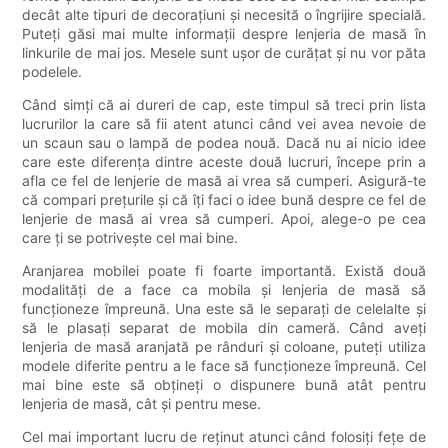
decât alte tipuri de decorațiuni și necesită o îngrijire specială.
Puteți găsi mai multe informații despre lenjeria de masă în
linkurile de mai jos. Mesele sunt ușor de curățat și nu vor păta
podelele.
Când simți că ai dureri de cap, este timpul să treci prin lista
lucrurilor la care să fii atent atunci când vei avea nevoie de
un scaun sau o lampă de podea nouă. Dacă nu ai nicio idee
care este diferența dintre aceste două lucruri, începe prin a
afla ce fel de lenjerie de masă ai vrea să cumperi. Asigură-te
că compari prețurile și că îți faci o idee bună despre ce fel de
lenjerie de masă ai vrea să cumperi. Apoi, alege-o pe cea
care ți se potrivește cel mai bine.
Aranjarea mobilei poate fi foarte importantă. Există două
modalități de a face ca mobila și lenjeria de masă să
funcționeze împreună. Una este să le separați de celelalte și
să le plasați separat de mobila din cameră. Când aveți
lenjeria de masă aranjată pe rânduri și coloane, puteți utiliza
modele diferite pentru a le face să funcționeze împreună. Cel
mai bine este să obțineți o dispunere bună atât pentru
lenjeria de masă, cât și pentru mese.
Cel mai important lucru de reținut atunci când folosiți fețe de