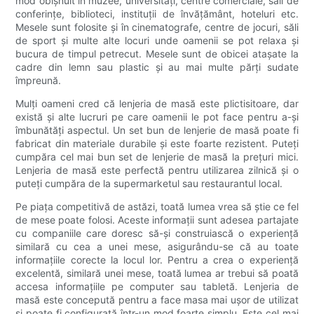
mod obișnuit în muzee, universități, centre comerciale, săli de
conferințe, biblioteci, instituții de învățământ, hoteluri etc.
Mesele sunt folosite și în cinematografe, centre de jocuri, săli
de sport și multe alte locuri unde oamenii se pot relaxa și
bucura de timpul petrecut. Mesele sunt de obicei atașate la
cadre din lemn sau plastic și au mai multe părți sudate
împreună.
Mulți oameni cred că lenjeria de masă este plictisitoare, dar
există și alte lucruri pe care oamenii le pot face pentru a-și
îmbunătăți aspectul. Un set bun de lenjerie de masă poate fi
fabricat din materiale durabile și este foarte rezistent. Puteți
cumpăra cel mai bun set de lenjerie de masă la prețuri mici.
Lenjeria de masă este perfectă pentru utilizarea zilnică și o
puteți cumpăra de la supermarketul sau restaurantul local.
Pe piața competitivă de astăzi, toată lumea vrea să știe ce fel
de mese poate folosi. Aceste informații sunt adesea partajate
cu companiile care doresc să-și construiască o experiență
similară cu cea a unei mese, asigurându-se că au toate
informațiile corecte la locul lor. Pentru a crea o experiență
excelentă, similară unei mese, toată lumea ar trebui să poată
accesa informațiile pe computer sau tabletă. Lenjeria de
masă este concepută pentru a face masa mai ușor de utilizat
și poate fi configurată într-un mod foarte simplu. Este cel mai