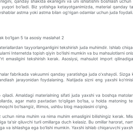
igini, qanday shaklda ekanligini va uni ishlatishni boshlash uchun q
k yuqori bo'ladi. Biz yotishga ketayotganimizda, material qanday tay
shablar astma yoki astma bilan og'rigan odamlar uchun juda foydali.
eriallardan tayyorlanganligini tekshirish juda muhimdir. Ishlab chiqari
bi, ularni Internetda topish qiyin bo'lishi mumkin va bu mahsulotlarni
o'rt emasligini tekshirish kerak. Asosiysi, mahsulot import qilinadi
alar fabrikada vakuumni qanday yaratishga juda o'xshaydi. Sizga ke
yvandlash jarayonidan foydalaning. Natijada sizni eng yaxshi ko'rin
b qiladi. Amaldagi materialning sifati juda yaxshi va boshqa matola
hollarda, agar mato paxtadan to'qilgan bo'lsa, u holda matoning te
lmoqchi bo'lsangiz, iltimos, ushbu blog maqolasini o'qing.
 uchun nima muhim va nima muhim emasligini bilishingiz kerak. Miso
 ta'sir qiluvchi turli omillarga duch kelasiz. Bu omillar harorat, namlik
rga va ishlashga ega bo'lishi mumkin. Yaxshi ishlab chiqaruvchi yaxshi 