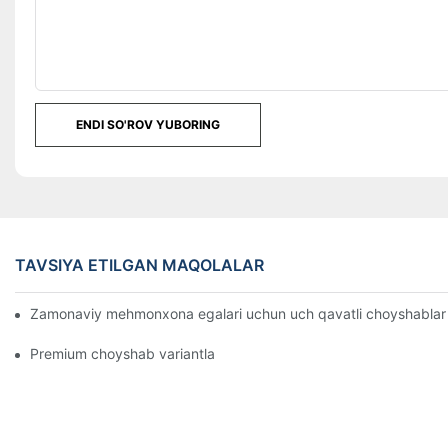
ENDI SO'ROV YUBORING
TAVSIYA ETILGAN MAQOLALAR
Zamonaviy mehmonxona egalari uchun uch qavatli choyshablar bo
Premium choyshab variantlari bilan hashamatli mehmonxona tajri