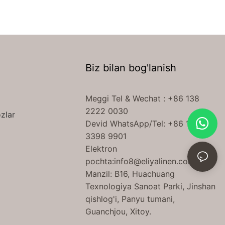
Biz bilan bog'lanish
Meggi Tel
& Wechat
: +86 138
2222 0030
zlar
Devid WhatsApp/Tel: +86 189
3398 9901
Elektron
pochta:
info8@eliyalinen.com
Manzil: B16, Huachuang
Texnologiya Sanoat Parki, Jinshan
qishlog'i, Panyu tumani,
Guanchjou, Xitoy.