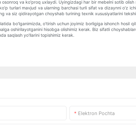
sonroq va ko'proq uxlaydi. Uyingizdagi har bir mebelni sotib olish sha
 turlari mavjud va ularning barchasi turli sifat va dizaynni o'z ic
ing va siz qidirayotgan choyshab turining texnik xususiyatlarini tekshi
latida bo'lganimizda, o'tirish uchun joyimiz borligiga ishonch hosil
a oshirilayotganini hisobga olishimiz kerak. Biz sifatli choyshablar
da saqlash yo'llarini topishimiz kerak.
Elektron Pochta