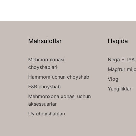
Mahsulotlar
Haqida
Mehmon xonasi
Nega ELIYA
choyshablari
Mag'rur mijo
Hammom uchun choyshab
Vlog
F&B choyshab
Yangiliklar
Mehmonxona xonasi uchun
aksessuarlar
Uy choyshablari