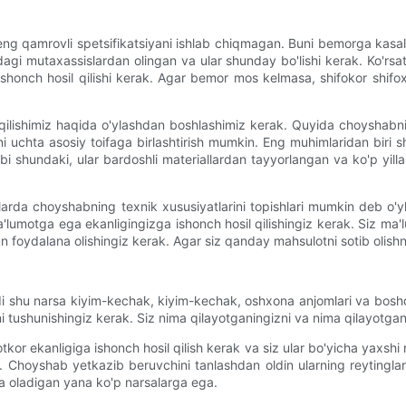
qamrovli spetsifikatsiyani ishlab chiqmagan. Buni bemorga kasalli
dagi mutaxassislardan olingan va ular shunday bo'lishi kerak. Ko'rsa
ga ishonch hosil qilishi kerak. Agar bemor mos kelmasa, shifokor sh
lishimiz haqida o'ylashdan boshlashimiz kerak. Quyida choyshabning
larni uchta asosiy toifaga birlashtirish mumkin. Eng muhimlaridan biri
bi shundaki, ular bardoshli materiallardan tayyorlangan va ko'p yill
a choyshabning texnik xususiyatlarini topishlari mumkin deb o'yla
a'lumotga ega ekanligingizga ishonch hosil qilishingiz kerak. Siz ma'
n foydalana olishingiz kerak. Agar siz qanday mahsulotni sotib olishni
i shu narsa kiyim-kechak, kiyim-kechak, oshxona anjomlari va bosh
i tushunishingiz kerak. Siz nima qilayotganingizni va nima qilayotgani
kor ekanligiga ishonch hosil qilish kerak va siz ular bo'yicha yaxsh
Choyshab yetkazib beruvchini tanlashdan oldin ularning reytinglari
la oladigan yana ko'p narsalarga ega.