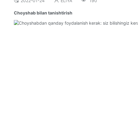
2022-01-24
ELIYA
190
Choyshab bilan tanishtirish