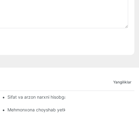
Yangiliklar
Sifat va arzon narxni hisobga oladigan eng yaxshi mehmonxona 
ni tejash
atafsil estetika" ga ko'tarilish
Mehmonxona choyshab yetkazib beruvchi nima qiladi