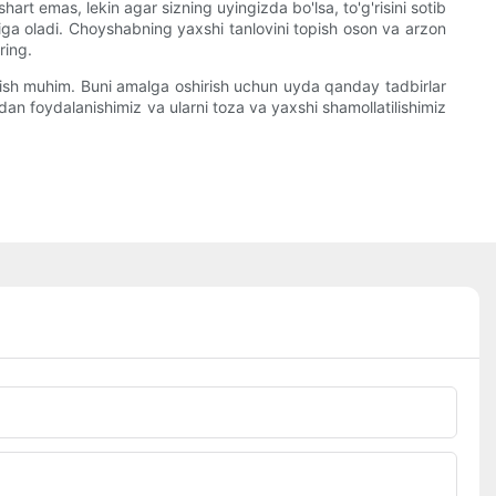
rt emas, lekin agar sizning uyingizda bo'lsa, to'g'risini sotib
higa oladi. Choyshabning yaxshi tanlovini topish oson va arzon
ring.
 qilish muhim. Buni amalga oshirish uchun uyda qanday tadbirlar
dan foydalanishimiz va ularni toza va yaxshi shamollatilishimiz