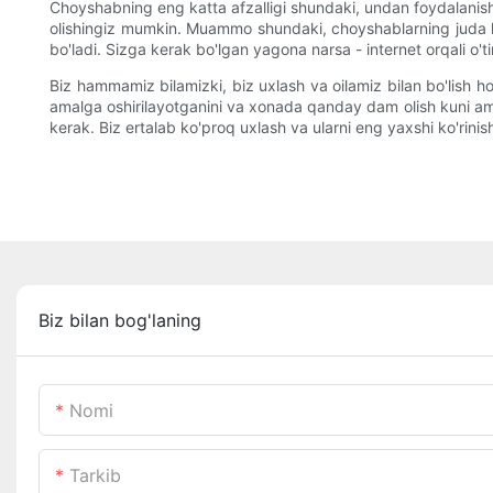
Choyshabning eng katta afzalligi shundaki, undan foydalanish o
olishingiz mumkin. Muammo shundaki, choyshablarning juda ko'p
bo'ladi. Sizga kerak bo'lgan yagona narsa - internet orqali o't
Biz hammamiz bilamizki, biz uxlash va oilamiz bilan bo'lish ho
amalga oshirilayotganini va xonada qanday dam olish kuni amalg
kerak. Biz ertalab ko'proq uxlash va ularni eng yaxshi ko'rinish
Biz bilan bog'laning
Nomi
Tarkib