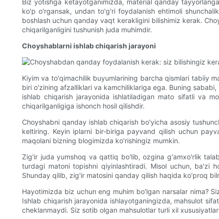
Biz yotishga ketayotganimizda, material qanday tayyorlanganl
ko'p o'rgansak, undan to'g'ri foydalanish ehtimoli shunchali
boshlash uchun qanday vaqt kerakligini bilishimiz kerak. Choy
chiqarilganligini tushunish juda muhimdir.
Choyshablarni ishlab chiqarish jarayoni
Kiyim va to'qimachilik buyumlarining barcha qismlari tabiiy mat
biri o'zining afzalliklari va kamchiliklariga ega. Buning saba
ishlab chiqarish jarayonida ishlatiladigan mato sifatli va m
chiqarilganligiga ishonch hosil qilishdir.
Choyshabni qanday ishlab chiqarish bo'yicha asosiy tushunch
keltiring. Keyin iplarni bir-biriga payvand qilish uchun pa
maqolani bizning blogimizda ko'rishingiz mumkin.
Zig'ir juda yumshoq va qattiq bo'lib, ozgina g'amxo'rlik tala
turdagi matoni topishni qiyinlashtiradi. Misol uchun, ba'zi 
Shunday qilib, zig'ir matosini qanday qilish haqida ko'proq bi
Hayotimizda biz uchun eng muhim bo'lgan narsalar nima? Siz
Ishlab chiqarish jarayonida ishlayotganingizda, mahsulot sifatiga
cheklanmaydi. Siz sotib olgan mahsulotlar turli xil xususiyatla