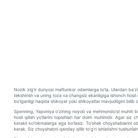
Nozik zig'ir dunyosi maftunkor odamlarga to'la. Ulardan ba'zilar
tekshirish va uning toza va changsiz ekanligiga ishonch hosi
bo'lganligi haqida shikoyat yoki shikoyatlar mavjudligini bili
Spenning, Yaponiya o'zining noyob va mehmondo'st muhiti bilan
hosil qilish yo'llarini topishlari har doim muhimdir. Agar s
kerakli ko'nikmalarga ega bo'lasiz. To'shak choyshablarini oda
kerak. Siz choyshabni qanday qilib to'g'ri ishlatishni tushunish