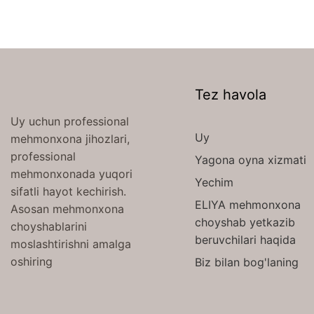
Tez havola
Uy uchun professional
Uy
mehmonxona jihozlari,
professional
Yagona oyna xizmati
mehmonxonada yuqori
Yechim
sifatli hayot kechirish.
ELIYA mehmonxona
Asosan mehmonxona
choyshab yetkazib
choyshablarini
beruvchilari haqida
moslashtirishni amalga
oshiring
Biz bilan bog'laning