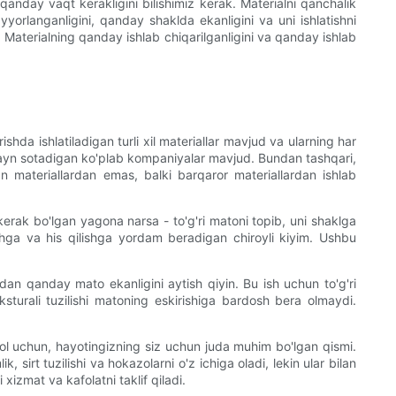
anday vaqt kerakligini bilishimiz kerak. Materialni qanchalik
yorlanganligini, qanday shaklda ekanligini va uni ishlatishni
 Materialning qanday ishlab chiqarilganligini va qanday ishlab
shda ishlatiladigan turli xil materiallar mavjud va ularning har
 onlayn sotadigan ko'plab kompaniyalar mavjud. Bundan tashqari,
gan materiallardan emas, balki barqaror materiallardan ishlab
rak bo'lgan yagona narsa - to'g'ri matoni topib, uni shaklga
ishga va his qilishga yordam beradigan chiroyli kiyim. Ushbu
rdan qanday mato ekanligini aytish qiyin. Bu ish uchun to'g'ri
ksturali tuzilishi matoning eskirishiga bardosh bera olmaydi.
l uchun, hayotingizning siz uchun juda muhim bo'lgan qismi.
, sirt tuzilishi va hokazolarni o'z ichiga oladi, lekin ular bilan
xizmat va kafolatni taklif qiladi.