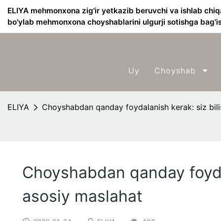
ELIYA mehmonxona zig'ir yetkazib beruvchi va ishlab chiq
bo'ylab mehmonxona choyshablarini ulgurji sotishga bag'i
Uy
Choyshab
ELIYA
Choyshabdan qanday foydalanish kerak: siz bili
Choyshabdan qanday foydal
asosiy maslahat