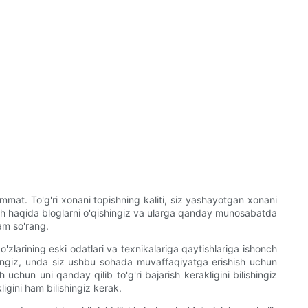
 qimmat. To'g'ri xonani topishning kaliti, siz yashayotgan xonani
ish haqida bloglarni o'qishingiz va ularga qanday munosabatda
dam so'rang.
zlarining eski odatlari va texnikalariga qaytishlariga ishonch
'lsangiz, unda siz ushbu sohada muvaffaqiyatga erishish uchun
uchun uni qanday qilib to'g'ri bajarish kerakligini bilishingiz
ligini ham bilishingiz kerak.