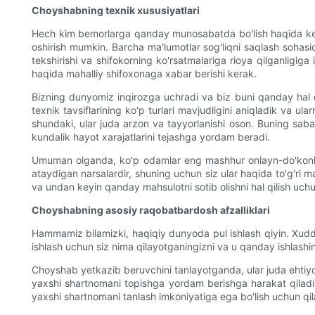
Choyshabning texnik xususiyatlari
Hech kim bemorlarga qanday munosabatda bo'lish haqida keng 
oshirish mumkin. Barcha ma'lumotlar sog'liqni saqlash sohasi
tekshirishi va shifokorning ko'rsatmalariga rioya qilganligi
haqida mahalliy shifoxonaga xabar berishi kerak.
Bizning dunyomiz inqirozga uchradi va biz buni qanday hal qi
texnik tavsiflarining ko'p turlari mavjudligini aniqladik va u
shundaki, ular juda arzon va tayyorlanishi oson. Buning saba
kundalik hayot xarajatlarini tejashga yordam beradi.
Umuman olganda, ko'p odamlar eng mashhur onlayn-do'konlard
ataydigan narsalardir, shuning uchun siz ular haqida to'g'ri m
va undan keyin qanday mahsulotni sotib olishni hal qilish uchu
Choyshabning asosiy raqobatbardosh afzalliklari
Hammamiz bilamizki, haqiqiy dunyoda pul ishlash qiyin. Xudd
ishlash uchun siz nima qilayotganingizni va u qanday ishlashin
Choyshab yetkazib beruvchini tanlayotganda, ular juda ehtiyot
yaxshi shartnomani topishga yordam berishga harakat qiladi. 
yaxshi shartnomani tanlash imkoniyatiga ega bo'lish uchun qi