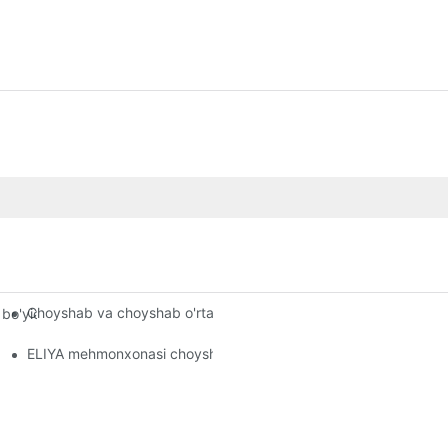
Choyshab va choyshab o'rtasida farq bormi
'yicha qo'llanma: hashamatli jozibadorlikni yo'qotmasdan xarajatlar
basini yaratish
ELIYA mehmonxonasi choyshablari: "Yaqindan himoya qilish" dan "B