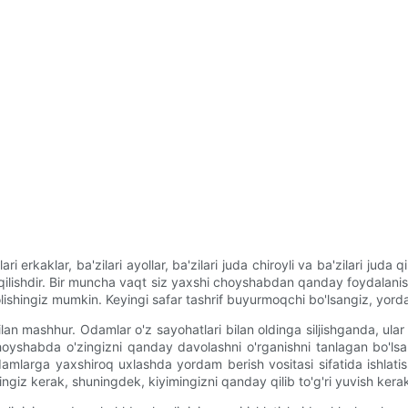
i erkaklar, ba'zilari ayollar, ba'zilari juda chiroyli va ba'zilari juda
l qilishdir. Bir muncha vaqt siz yaxshi choyshabdan qanday foydalan
b olishingiz mumkin. Keyingi safar tashrif buyurmoqchi bo'lsangiz, yor
 mashhur. Odamlar o'z sayohatlari bilan oldinga siljishganda, ular o'
iz choyshabda o'zingizni qanday davolashni o'rganishni tanlagan bo
mlarga yaxshiroq uxlashda yordam berish vositasi sifatida ishlatish 
ingiz kerak, shuningdek, kiyimingizni qanday qilib to'g'ri yuvish kerak