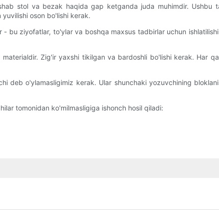
yshab stol va bezak haqida gap ketganda juda muhimdir. Ushbu tadb
yuvilishi oson bo'lishi kerak.
 - bu ziyofatlar, to'ylar va boshqa maxsus tadbirlar uchun ishlatil
materialdir. Zig'ir yaxshi tikilgan va bardoshli bo'lishi kerak. Har q
vchi deb o'ylamasligimiz kerak. Ular shunchaki yozuvchining bloklan
hilar tomonidan ko'milmasligiga ishonch hosil qiladi: