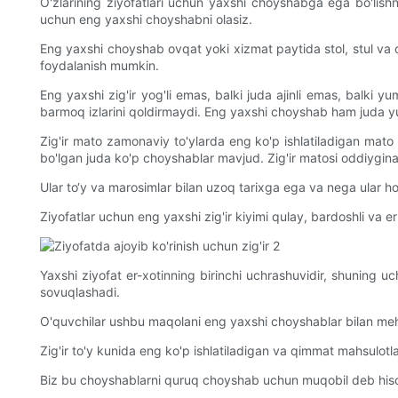
O'zlarining ziyofatlari uchun yaxshi choyshabga ega bo'lish
uchun eng yaxshi choyshabni olasiz.
Eng yaxshi choyshab ovqat yoki xizmat paytida stol, stul va ov
foydalanish mumkin.
Eng yaxshi zig'ir yog'li emas, balki juda ajinli emas, balki
barmoq izlarini qoldirmaydi. Eng yaxshi choyshab ham juda yup
Zig'ir mato zamonaviy to'ylarda eng ko'p ishlatiladigan mato h
bo'lgan juda ko'p choyshablar mavjud. Zig'ir matosi oddiygin
Ular to‘y va marosimlar bilan uzoq tarixga ega va nega ular 
Ziyofatlar uchun eng yaxshi zig'ir kiyimi qulay, bardoshli va e
Yaxshi ziyofat er-xotinning birinchi uchrashuvidir, shuning u
sovuqlashadi.
O'quvchilar ushbu maqolani eng yaxshi choyshablar bilan mehmo
Zig'ir to'y kunida eng ko'p ishlatiladigan va qimmat mahsulotla
Biz bu choyshablarni quruq choyshab uchun muqobil deb hisobl