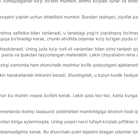
ni xohlaydiganlar ko'p bo'lishi mumkin, ammo ko'plab turlar va bre
qatni yopish uchun ishlatilishi mumkin. Bundan tashqari, ziyofat payti
 yumshoq salfetka bilan tanlanadi, u tanadagi yog'ni yopishqoq bo'lm
qa bo'lmasligi kerak, chunki atrofida odamlar ko'p bo'lgan joyda o'ti
isoblanadi. Uning juda ko'p turli xil variantlari bilan birini tanlash 
a paxta va ipakdan tayyorlangan materialdir. Lekin choyshabni nima o
hozirgi zamonda ham shunchalik mashhur bo‘lib qolayotgani ajablanarl
rkin harakatlanish imkonini beradi. Shuningdek, u butun kunlik faoliyat
chun bu muhim voqea bo'lishi kerak. Lekin juda tez-tez, katta kunga t
nlarda doimiy taassurot qoldirishlari mumkinligiga ishonch hosil qil
rdan biriga aylanmoqda. Uning yuqori narxi tufayli ko'plab juftliklar 
amasligimiz kerak. Bu shunchaki pulni tejashni istagan odamlar tomo