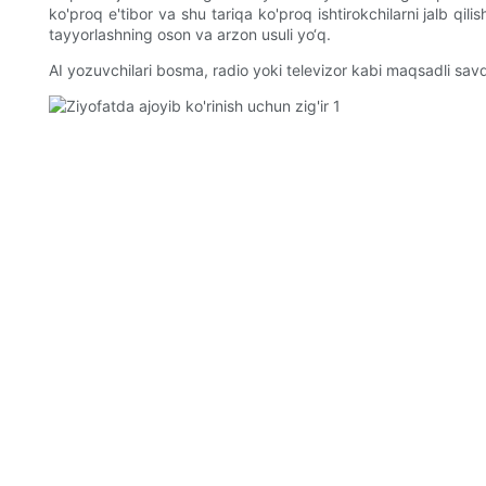
ko'proq e'tibor va shu tariqa ko'proq ishtirokchilarni jalb qil
tayyorlashning oson va arzon usuli yo‘q.
AI yozuvchilari bosma, radio yoki televizor kabi maqsadli sa