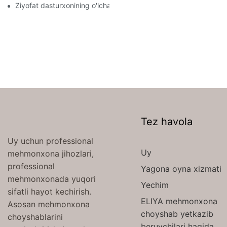
Ziyofat dasturxonining o'lchami qanday?
Tez havola
Uy uchun professional
Uy
mehmonxona jihozlari,
professional
Yagona oyna xizmati
mehmonxonada yuqori
Yechim
sifatli hayot kechirish.
ELIYA mehmonxona
Asosan mehmonxona
choyshab yetkazib
choyshablarini
beruvchilari haqida