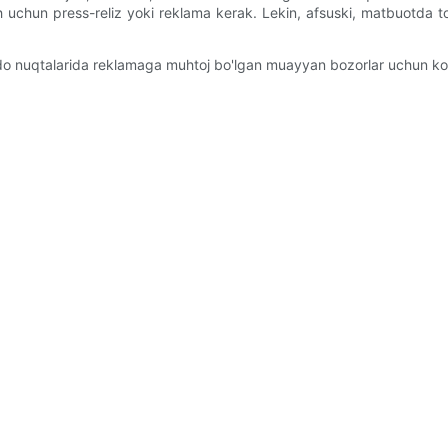
ish uchun press-reliz yoki reklama kerak. Lekin, afsuski, matbuotda to‘
vdo nuqtalarida reklamaga muhtoj bo'lgan muayyan bozorlar uchun kon