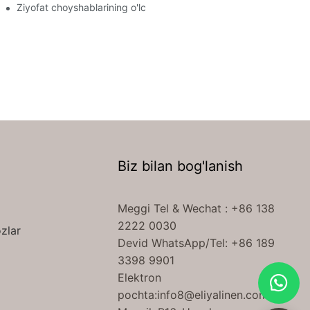
Ziyofat choyshablarining o'lchami qanday?
Biz bilan bog'lanish
Meggi Tel
& Wechat
: +86 138
2222 0030
zlar
Devid WhatsApp/Tel: +86 189
3398 9901
Elektron
pochta:
info8@eliyalinen.com