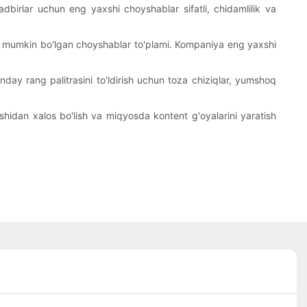
irlar uchun eng yaxshi choyshablar sifatli, chidamlilik va
ishi mumkin bo'lgan choyshablar to'plami. Kompaniya eng yaxshi
anday rang palitrasini to'ldirish uchun toza chiziqlar, yumshoq
ishidan xalos bo'lish va miqyosda kontent g'oyalarini yaratish