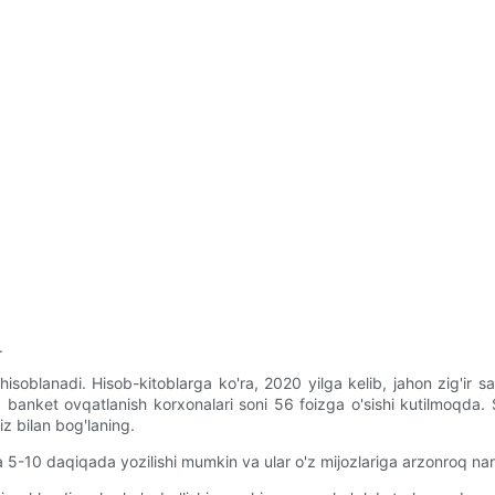
.
oblanadi. Hisob-kitoblarga ko'ra, 2020 yilga kelib, jahon zig'ir sav
i, banket ovqatlanish korxonalari soni 56 foizga o'sishi kutilmoqd
z bilan bog'laning.
a 5-10 daqiqada yozilishi mumkin va ular o'z mijozlariga arzonroq narx