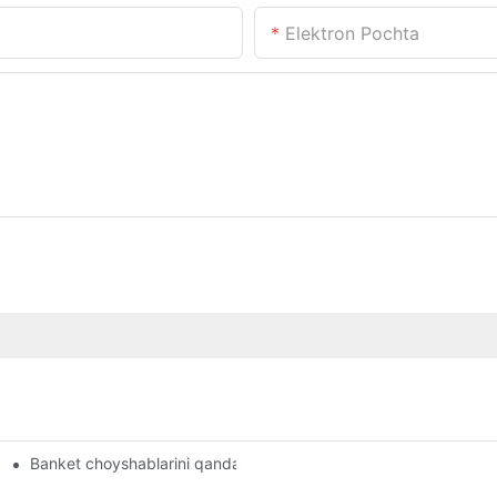
Elektron Pochta
Banket choyshablarini qanday saqlaysiz?