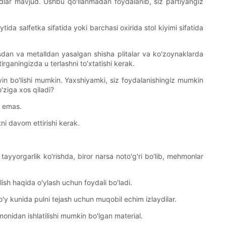
ndlar mavjud. Ushbu qo'llanmadan foydalanib, siz partiyangiz
da salfetka sifatida yoki barchasi oxirida stol kiyimi sifatida
asdan va metalldan yasalgan shisha plitalar va ko'zoynaklarda
rganingizda u terlashni to'xtatishi kerak.
qiyin bo'lishi mumkin. Yaxshiyamki, siz foydalanishingiz mumkin
'ziga xos qiladi?
i emas.
ni davom ettirishi kerak.
ayyorgarlik ko'rishda, biror narsa noto'g'ri bo'lib, mehmonlar
ish haqida o'ylash uchun foydali bo'ladi.
to'y kunida pulni tejash uchun muqobil echim izlaydilar.
nidan ishlatilishi mumkin bo'lgan material.