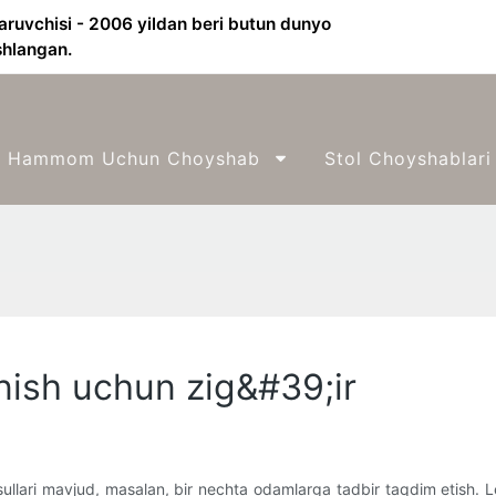
aruvchisi - 2006 yildan beri butun dunyo
shlangan.
Hammom Uchun Choyshab
Stol Choyshablari
nish uchun zig&#39;ir
usullari mavjud, masalan, bir nechta odamlarga tadbir taqdim etish. 