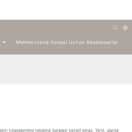
English
Mehmonxona Xonasi Uchun Aksessuarlar
Română
Беларуская
O'zbek
ქართველი
Bahasa Indonesia
Français
Español
العربية
Lekin voqealarning reklama darajasi yaxshi emas. Ya'ni, ularga