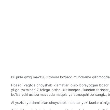
Bu juda qiziq mavzu, u tobora ko'proq muhokama qilinmoqda
Hozirgi vaqtda choyshab xizmatlari o'sib borayotgan bozor his
yiliga taxminan 7 foizga o'sishi kutilmoqda. Bundan tashqar
bo'lsa yoki ushbu mavzuda maqola yaratmoqchi bo'lsangiz, bi
AI yozish yordami bilan choyshablar soatlar yoki kunlar o'rnig