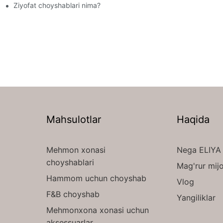
Ziyofat choyshablari nima?
Mahsulotlar
Haqida
Mehmon xonasi
Nega ELIYA
choyshablari
Mag'rur mijo
Hammom uchun choyshab
Vlog
F&B choyshab
Yangiliklar
Mehmonxona xonasi uchun
aksessuarlar