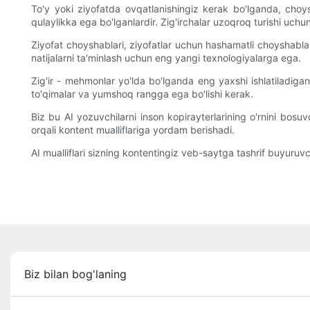
To'y yoki ziyofatda ovqatlanishingiz kerak bo'lganda, cho
qulaylikka ega bo'lganlardir. Zig'irchalar uzoqroq turishi uchun 
Ziyofat choyshablari, ziyofatlar uchun hashamatli choyshablar
natijalarni ta'minlash uchun eng yangi texnologiyalarga ega.
Zig'ir - mehmonlar yo'lda bo'lganda eng yaxshi ishlatiladigan 
to'qimalar va yumshoq rangga ega bo'lishi kerak.
Biz bu AI yozuvchilarni inson kopirayterlarining o'rnini bosu
orqali kontent mualliflariga yordam berishadi.
AI mualliflari sizning kontentingiz veb-saytga tashrif buyuruvc
Biz bilan bog'laning