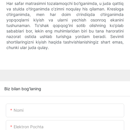
Har safar matrasimni tozalamoqchi bo'lganimda, u juda qattiq
va stulda o'tirganimda o'zimni noqulay his qilaman. Kresloga
o‘tirganimda, men har doim o‘rindiqda o‘tirganimda
yopqoqlarni kiyish va ularni yechish osonroq ekanini
tushunaman. To'shak qopqog'ini sotib olishning ko'plab
sabablari bor, lekin eng muhimlaridan biri bu tana haroratini
nazorat ostida ushlab turishga yordam beradi. Sevimli
shortilaringizni kiyish haqida tashvishlanishingiz shart emas,
chunki ular juda qulay.
Biz bilan bog'laning
Nomi
Elektron Pochta