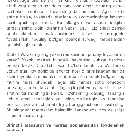
reaktsiyaga olib kelishi mumkin. To'shakni tozalash uchun
etarli vaqt ajratish har doim ham oson emas, shuning uchun
to'shakni muntazam tozalash juda muhimdir. Agar sizda
astma bo'lsa, to'shakda etarlicha uxlayotganingizga ishonch
hosil qilishingiz kerak. Bu allergiya va astma belgilari
tarqalishining oldini olishning yaxshi usuli. Siz sifatli zambil
qoplamalaridan foydalanishingiz kerak, shuningdek,
foydalanish noqulay bo'lgan boshqa turdagi matraslardan
qochishingiz kerak.
Oltita to'shakning eng yaxshi ramkasidan qanday foydalanish
kerak? Yaxshi matras kundalik hayotning yukiga bardosh
berishi kerak. O'rnatish oson bo'lishi kerak va o'z tanasi
uchun etarli joy borligiga ishonch hosil qilishni istagan har bir
kishi foydalanishi mumkin. E'tiborga olish kerak bo'lgan eng
muhim narsa shundaki, agar siz matras sotib olmoqchi
bo'lsangiz, u holda zambilning og'irligini emas, balki stol usti
sifatini tekshirishingiz kerak. To'shakning qalinligi tanangiz
uchun etarli ekanligiga va uning qo'llaringiz va tananing
boshqa qismlari uchun etarli joy borligiga ishonch hosil qiling.
Shuningdek, matrasning balandligi tanangizga mos kelishiga
ishonch hosil qiling.
Birinchi taassurot va matras qoplamasidan foydalanish
tajribasi