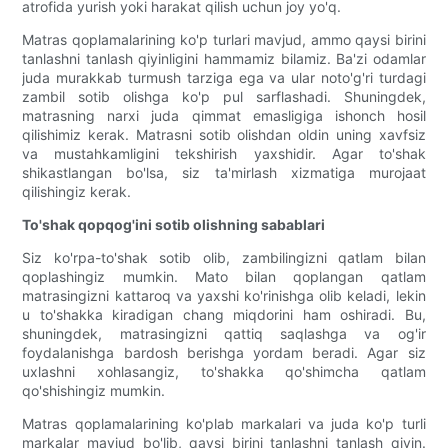
atrofida yurish yoki harakat qilish uchun joy yo'q.
Matras qoplamalarining ko'p turlari mavjud, ammo qaysi birini
tanlashni tanlash qiyinligini hammamiz bilamiz. Ba'zi odamlar
juda murakkab turmush tarziga ega va ular noto'g'ri turdagi
zambil sotib olishga ko'p pul sarflashadi. Shuningdek,
matrasning narxi juda qimmat emasligiga ishonch hosil
qilishimiz kerak. Matrasni sotib olishdan oldin uning xavfsiz
va mustahkamligini tekshirish yaxshidir. Agar to'shak
shikastlangan bo'lsa, siz ta'mirlash xizmatiga murojaat
qilishingiz kerak.
To'shak qopqog'ini sotib olishning sabablari
Siz ko'rpa-to'shak sotib olib, zambilingizni qatlam bilan
qoplashingiz mumkin. Mato bilan qoplangan qatlam
matrasingizni kattaroq va yaxshi ko'rinishga olib keladi, lekin
u to'shakka kiradigan chang miqdorini ham oshiradi. Bu,
shuningdek, matrasingizni qattiq saqlashga va og'ir
foydalanishga bardosh berishga yordam beradi. Agar siz
uxlashni xohlasangiz, to'shakka qo'shimcha qatlam
qo'shishingiz mumkin.
Matras qoplamalarining ko'plab markalari va juda ko'p turli
markalar mavjud bo'lib, qaysi birini tanlashni tanlash qiyin.