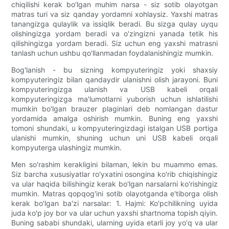
chiqilishi kerak bo'lgan muhim narsa - siz sotib olayotgan
matras turi va siz qanday yordamni xohlaysiz. Yaxshi matras
tanangizga qulaylik va issiqlik beradi. Bu sizga qulay uyqu
olishingizga yordam beradi va o'zingizni yanada tetik his
qilishingizga yordam beradi. Siz uchun eng yaxshi matrasni
tanlash uchun ushbu qo'llanmadan foydalanishingiz mumkin.
Bog'lanish - bu sizning kompyuteringiz yoki shaxsiy
kompyuteringiz bilan qandaydir ulanishni olish jarayoni. Buni
kompyuteringizga ulanish va USB kabeli orqali
kompyuteringizga ma'lumotlarni yuborish uchun ishlatilishi
mumkin bo'lgan brauzer plaginlari deb nomlangan dastur
yordamida amalga oshirish mumkin. Buning eng yaxshi
tomoni shundaki, u kompyuteringizdagi istalgan USB portiga
ulanishi mumkin, shuning uchun uni USB kabeli orqali
kompyuterga ulashingiz mumkin.
Men so'rashim kerakligini bilaman, lekin bu muammo emas.
Siz barcha xususiyatlar ro'yxatini osongina ko'rib chiqishingiz
va ular haqida bilishingiz kerak bo'lgan narsalarni ko'rishingiz
mumkin. Matras qopqog'ini sotib olayotganda e'tiborga olish
kerak bo'lgan ba'zi narsalar: 1. Hajmi: Ko'pchilikning uyida
juda ko'p joy bor va ular uchun yaxshi shartnoma topish qiyin.
Buning sababi shundaki, ularning uyida etarli joy yo'q va ular