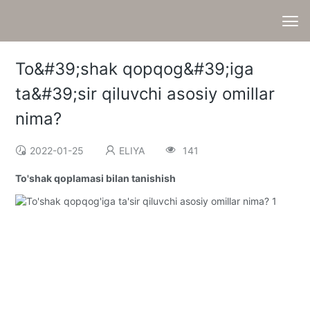
To&#39;shak qopqog&#39;iga
ta&#39;sir qiluvchi asosiy omillar
nima?
2022-01-25
ELIYA
141
To'shak qoplamasi bilan tanishish