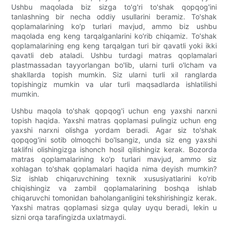
Ushbu maqolada biz sizga to'g'ri to'shak qopqog'ini
tanlashning bir necha oddiy usullarini beramiz. To'shak
qoplamalarining ko'p turlari mavjud, ammo biz ushbu
maqolada eng keng tarqalganlarini ko'rib chiqamiz. To'shak
qoplamalarining eng keng tarqalgan turi bir qavatli yoki ikki
qavatli deb ataladi. Ushbu turdagi matras qoplamalari
plastmassadan tayyorlangan bo'lib, ularni turli o'lcham va
shakllarda topish mumkin. Siz ularni turli xil ranglarda
topishingiz mumkin va ular turli maqsadlarda ishlatilishi
mumkin.
Ushbu maqola to'shak qopqog'i uchun eng yaxshi narxni
topish haqida. Yaxshi matras qoplamasi pulingiz uchun eng
yaxshi narxni olishga yordam beradi. Agar siz to'shak
qopqog'ini sotib olmoqchi bo'lsangiz, unda siz eng yaxshi
taklifni olishingizga ishonch hosil qilishingiz kerak. Bozorda
matras qoplamalarining ko'p turlari mavjud, ammo siz
xohlagan to'shak qoplamalari haqida nima deyish mumkin?
Siz ishlab chiqaruvchining texnik xususiyatlarini ko'rib
chiqishingiz va zambil qoplamalarining boshqa ishlab
chiqaruvchi tomonidan baholanganligini tekshirishingiz kerak.
Yaxshi matras qoplamasi sizga qulay uyqu beradi, lekin u
sizni orqa tarafingizda uxlatmaydi.