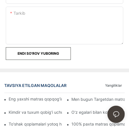
Tarkib
ENDI SO'ROV YUBORING
TAVSIYA ETILGAN MAQOLALAR
Yangiliklar
Eng yaxshi matras qopqog'ini tanlash bo'yicha maslahatlar
Men bugun Targetdan matras q
Kimdir va tuxum qobig'i uchun to'shak qopqog'ini topdi yoki ya
O'z egalari bilan ko'chib o'ti
To'shak qoplamalari yotoq hasharotlari va ularning yomon chaqish
100% paxta matras qoplamasi