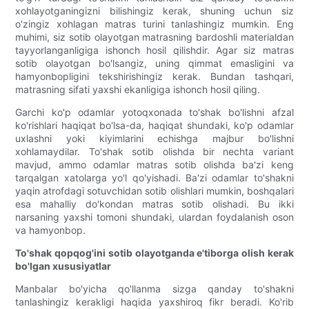
xohlayotganingizni bilishingiz kerak, shuning uchun siz
o'zingiz xohlagan matras turini tanlashingiz mumkin. Eng
muhimi, siz sotib olayotgan matrasning bardoshli materialdan
tayyorlanganligiga ishonch hosil qilishdir. Agar siz matras
sotib olayotgan bo'lsangiz, uning qimmat emasligini va
hamyonbopligini tekshirishingiz kerak. Bundan tashqari,
matrasning sifati yaxshi ekanligiga ishonch hosil qiling.
Garchi ko'p odamlar yotoqxonada to'shak bo'lishni afzal
ko'rishlari haqiqat bo'lsa-da, haqiqat shundaki, ko'p odamlar
uxlashni yoki kiyimlarini echishga majbur bo'lishni
xohlamaydilar. To'shak sotib olishda bir nechta variant
mavjud, ammo odamlar matras sotib olishda ba'zi keng
tarqalgan xatolarga yo'l qo'yishadi. Ba'zi odamlar to'shakni
yaqin atrofdagi sotuvchidan sotib olishlari mumkin, boshqalari
esa mahalliy do'kondan matras sotib olishadi. Bu ikki
narsaning yaxshi tomoni shundaki, ulardan foydalanish oson
va hamyonbop.
To'shak qopqog'ini sotib olayotganda e'tiborga olish kerak
bo'lgan xususiyatlar
Manbalar bo'yicha qo'llanma sizga qanday to'shakni
tanlashingiz kerakligi haqida yaxshiroq fikr beradi. Ko'rib