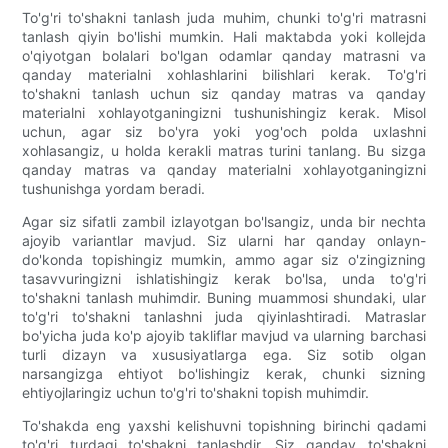
To'g'ri to'shakni tanlash juda muhim, chunki to'g'ri matrasni
tanlash qiyin bo'lishi mumkin. Hali maktabda yoki kollejda
o'qiyotgan bolalari bo'lgan odamlar qanday matrasni va
qanday materialni xohlashlarini bilishlari kerak. To'g'ri
to'shakni tanlash uchun siz qanday matras va qanday
materialni xohlayotganingizni tushunishingiz kerak. Misol
uchun, agar siz bo'yra yoki yog'och polda uxlashni
xohlasangiz, u holda kerakli matras turini tanlang. Bu sizga
qanday matras va qanday materialni xohlayotganingizni
tushunishga yordam beradi.
Agar siz sifatli zambil izlayotgan bo'lsangiz, unda bir nechta
ajoyib variantlar mavjud. Siz ularni har qanday onlayn-
do'konda topishingiz mumkin, ammo agar siz o'zingizning
tasavvuringizni ishlatishingiz kerak bo'lsa, unda to'g'ri
to'shakni tanlash muhimdir. Buning muammosi shundaki, ular
to'g'ri to'shakni tanlashni juda qiyinlashtiradi. Matraslar
bo'yicha juda ko'p ajoyib takliflar mavjud va ularning barchasi
turli dizayn va xususiyatlarga ega. Siz sotib olgan
narsangizga ehtiyot bo'lishingiz kerak, chunki sizning
ehtiyojlaringiz uchun to'g'ri to'shakni topish muhimdir.
To'shakda eng yaxshi kelishuvni topishning birinchi qadami
to'g'ri turdagi to'shakni tanlashdir. Siz qanday to'shakni