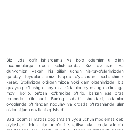
Biz juda og'ir ishlardamiz va ko'p odamlar u bilan
muammolarga duch kelishmoqda. Biz o'zimizni va
dunyomizni yaxshi his qilish uchun his-tuyg'ularimizdan
qanday foydalanishimiz haqida o'ylashdan boshlashimiz
kerak. Stolimizga o'tirganimizda yoki dam olganimizda, biz
qulayroq o'tirishga moyilmiz. Odamlar oyoqlariga o'tirishga
moyil bo'lib, ba'zan ko'kragiga o'tirib, ba'zan esa orqa
tomonda o'tirishadi. Buning sababi shundaki, odamlar
oyoqlarida o'tirishdan noqulay va orqada o'tirganlarida ular
o'zlarini juda nozik his qilishadi.
Ba'zi odamlar matras qoplamalari uyqu uchun mos emas deb
o'ylashadi, lekin ular noto'g'ri ishlatilsa, ular terida allergik