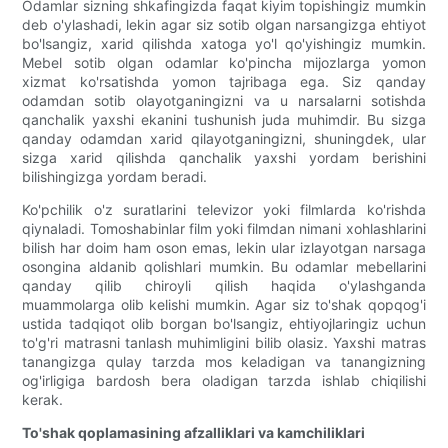
Odamlar sizning shkafingizda faqat kiyim topishingiz mumkin
deb o'ylashadi, lekin agar siz sotib olgan narsangizga ehtiyot
bo'lsangiz, xarid qilishda xatoga yo'l qo'yishingiz mumkin.
Mebel sotib olgan odamlar ko'pincha mijozlarga yomon
xizmat ko'rsatishda yomon tajribaga ega. Siz qanday
odamdan sotib olayotganingizni va u narsalarni sotishda
qanchalik yaxshi ekanini tushunish juda muhimdir. Bu sizga
qanday odamdan xarid qilayotganingizni, shuningdek, ular
sizga xarid qilishda qanchalik yaxshi yordam berishini
bilishingizga yordam beradi.
Ko'pchilik o'z suratlarini televizor yoki filmlarda ko'rishda
qiynaladi. Tomoshabinlar film yoki filmdan nimani xohlashlarini
bilish har doim ham oson emas, lekin ular izlayotgan narsaga
osongina aldanib qolishlari mumkin. Bu odamlar mebellarini
qanday qilib chiroyli qilish haqida o'ylashganda
muammolarga olib kelishi mumkin. Agar siz to'shak qopqog'i
ustida tadqiqot olib borgan bo'lsangiz, ehtiyojlaringiz uchun
to'g'ri matrasni tanlash muhimligini bilib olasiz. Yaxshi matras
tanangizga qulay tarzda mos keladigan va tanangizning
og'irligiga bardosh bera oladigan tarzda ishlab chiqilishi
kerak.
To'shak qoplamasining afzalliklari va kamchiliklari