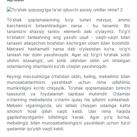
To'shak qoplamalarining ko'p turlari mavjud, ammo
barchamizni birlashtiradigan narsa - bu tanamiz. Biz
tanamizni shaxsiy tanlov elementi deb o'ylaymiz. To'g'ri
to'shakni tanlashning eng yaxshi usuli - vaqti-vaqti bilan
tanasini allaqachon boshdan kechirgan odam bilan borishdir.
Matrasni hashamatli narsa deb o'ylashdan ko'ra, to'g'ri
tanlash har doim yaxshiroqdir. Agar siz to'g'ri to'shak sotib
olishni istasangiz, uni sotib olishdan oldin uni ishlatgan
odamlarning sharhlarini ko'rib chiqish yaxshiroqdir.
Keyingi mavzuimizga o'tishdan oldin, keling, mebelimiz bilan
munosabatlarimizni yaxshilash uchun nima qilishimiz
mumkinligini ko'rib chiqaylik. To'shak qoplamasidan birinchi
taassurot va foydalanish tajribasi muhimdir. Odamlar
o'zlarining mebellarida o'zlarini qulay his qilishni xohlashadi.
Mebelni olganingizda, uni ishlab chiqqan odamga katta
ishonch hosil qilish vaqti keldi. Ular nima haqida
gaplashayotganini bilishingiz kerak. Agar yo'q bo'lsa,
mebelingiz bilan munosabatlaringizni yaxshilash uchun ba'zi
qadamlar qo'yish vaqti keldi.