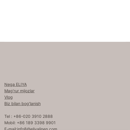
Nega ELIYA
Mag'rur mijozlar
Vlog
Biz bilan bog'lanish
Tel : +86-020 3910 2888
Mobil: +86 189 3398 9901
E-mail:
info8@eliyalinen.com