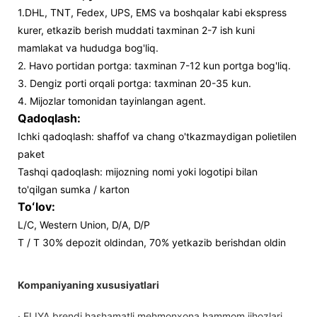
1.DHL, TNT, Fedex, UPS, EMS va boshqalar kabi ekspress
kurer, etkazib berish muddati taxminan 2-7 ish kuni
mamlakat va hududga bog'liq.
2. Havo portidan portga: taxminan 7-12 kun portga bog'liq.
3. Dengiz porti orqali portga: taxminan 20-35 kun.
4. Mijozlar tomonidan tayinlangan agent.
Qadoqlash:
Ichki qadoqlash: shaffof va chang o'tkazmaydigan polietilen
paket
Tashqi qadoqlash: mijozning nomi yoki logotipi bilan
to'qilgan sumka / karton
Toʻlov:
L/C, Western Union, D/A, D/P
T / T 30% depozit oldindan, 70% yetkazib berishdan oldin
Kompaniyaning xususiyatlari
· ELIYA brendi hashamatli mehmonxona hammom jihozlari