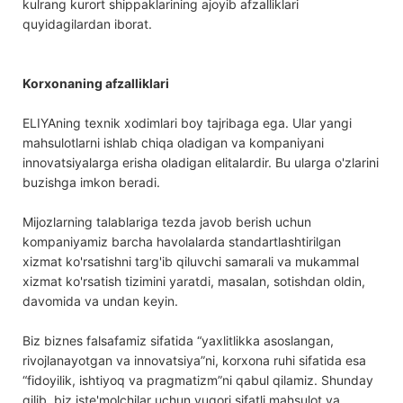
kulrang kurort shippaklarining ajoyib afzalliklari
quyidagilardan iborat.
Korxonaning afzalliklari
ELIYAning texnik xodimlari boy tajribaga ega. Ular yangi
mahsulotlarni ishlab chiqa oladigan va kompaniyani
innovatsiyalarga erisha oladigan elitalardir. Bu ularga o'zlarini
buzishga imkon beradi.
Mijozlarning talablariga tezda javob berish uchun
kompaniyamiz barcha havolalarda standartlashtirilgan
xizmat ko'rsatishni targ'ib qiluvchi samarali va mukammal
xizmat ko'rsatish tizimini yaratdi, masalan, sotishdan oldin,
davomida va undan keyin.
Biz biznes falsafamiz sifatida “yaxlitlikka asoslangan,
rivojlanayotgan va innovatsiya”ni, korxona ruhi sifatida esa
“fidoyilik, ishtiyoq va pragmatizm”ni qabul qilamiz. Shunday
qilib, biz iste'molchilar uchun yuqori sifatli mahsulot va