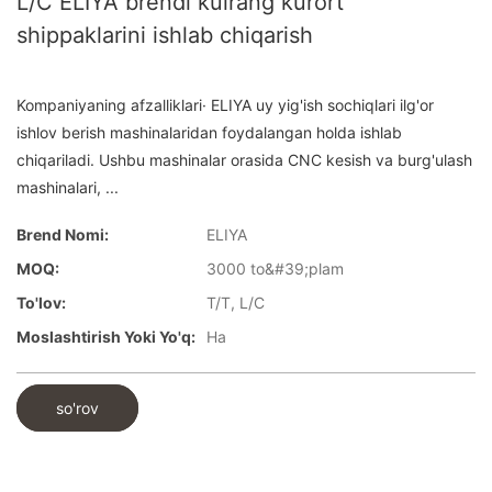
L/C ELIYA brendi kulrang kurort
shippaklarini ishlab chiqarish
Kompaniyaning afzalliklari· ELIYA uy yig'ish sochiqlari ilg'or
ishlov berish mashinalaridan foydalangan holda ishlab
chiqariladi. Ushbu mashinalar orasida CNC kesish va burg'ulash
mashinalari, ...
Brend Nomi:
ELIYA
MOQ:
3000 to&#39;plam
To'lov:
T/T, L/C
Moslashtirish Yoki Yo'q:
Ha
so'rov