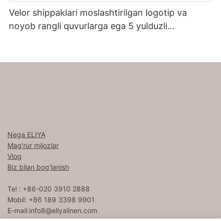
Velor shippaklari moslashtirilgan logotip va
noyob rangli quvurlarga ega 5 yulduzli
mehmonxona
Nega ELIYA
Mag'rur mijozlar
Vlog
Biz bilan bog'lanish
Tel : +86-020 3910 2888
Mobil: +86 189 3398 9901
E-mail:
info8@eliyalinen.com