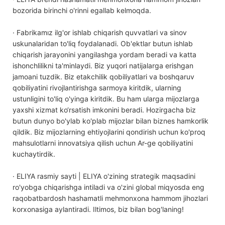
bozorida birinchi o'rinni egallab kelmoqda.
· Fabrikamız ilg'or ishlab chiqarish quvvatlari va sinov
uskunalaridan to'liq foydalanadi. Ob'ektlar butun ishlab
chiqarish jarayonini yangilashga yordam beradi va katta
ishonchlilikni ta'minlaydi. Biz yuqori natijalarga erishgan
jamoani tuzdik. Biz etakchilik qobiliyatlari va boshqaruv
qobiliyatini rivojlantirishga sarmoya kiritdik, ularning
ustunligini to'liq o'yinga kiritdik. Bu ham ularga mijozlarga
yaxshi xizmat ko‘rsatish imkonini beradi. Hozirgacha biz
butun dunyo bo'ylab ko'plab mijozlar bilan biznes hamkorlik
qildik. Biz mijozlarning ehtiyojlarini qondirish uchun ko'proq
mahsulotlarni innovatsiya qilish uchun Ar-ge qobiliyatini
kuchaytirdik.
· ELIYA rasmiy sayti | ELIYA o'zining strategik maqsadini
ro'yobga chiqarishga intiladi va o'zini global miqyosda eng
raqobatbardosh hashamatli mehmonxona hammom jihozlari
korxonasiga aylantiradi. Iltimos, biz bilan bog'laning!