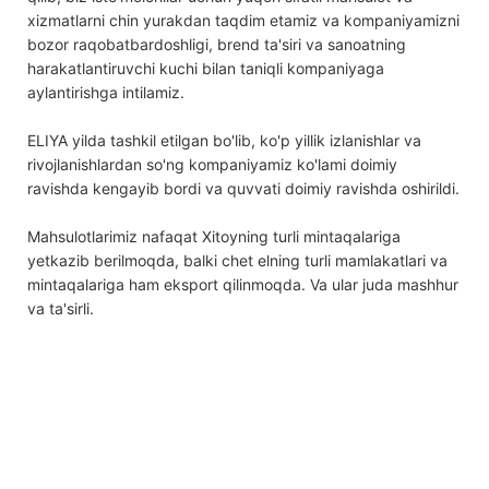
xizmatlarni chin yurakdan taqdim etamiz va kompaniyamizni
bozor raqobatbardoshligi, brend ta'siri va sanoatning
harakatlantiruvchi kuchi bilan taniqli kompaniyaga
aylantirishga intilamiz.
ELIYA yilda tashkil etilgan bo'lib, ko'p yillik izlanishlar va
rivojlanishlardan so'ng kompaniyamiz ko'lami doimiy
ravishda kengayib bordi va quvvati doimiy ravishda oshirildi.
Mahsulotlarimiz nafaqat Xitoyning turli mintaqalariga
yetkazib berilmoqda, balki chet elning turli mamlakatlari va
mintaqalariga ham eksport qilinmoqda. Va ular juda mashhur
va ta'sirli.