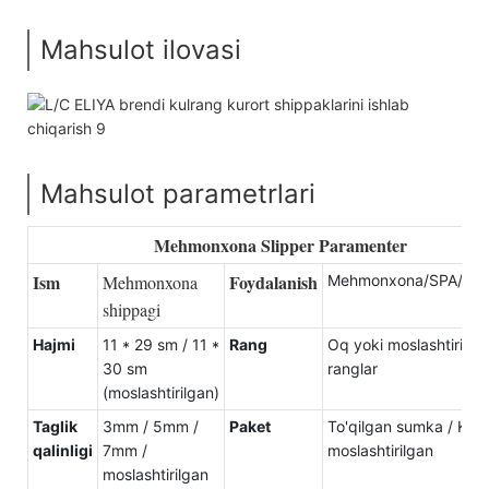
Mahsulot ilovasi
Mahsulot parametrlari
Mehmonxona Slipper Paramenter
Ism
Foydalanish
Mehmonxona
Mehmonxona/SPA/kuro
shippagi
Hajmi
11 * 29 sm / 11 *
Rang
Oq yoki moslashtirilga
30 sm
ranglar
(moslashtirilgan)
Taglik
3mm / 5mm /
Paket
To'qilgan sumka / Kar
qalinligi
7mm /
moslashtirilgan
moslashtirilgan