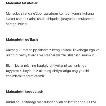
Mahsulot tafsilotlari
Mahsulot sifatiga e'tibor qaratgan kompaniyamiz kulrang
kurort shippaklarini ishlab chiqarish jarayonida mukammal
sifatga intiladi.
Mahsulotni qo'llash
Kulrang kurort shippaklarimiz keng ko'lamli ilovalarga ega va
ular turli vaziyatlarda va stsenariylarda ishlatilishi mumkin.
Biz mijozlarimizning haqiqiy ehtiyojlarini tushunishga
tayyormiz. Keyin, biz ularning ehtiyojlariga eng yaxshi
echimlarni taqdim etamiz.
Mahsulotni taqqoslash
Xuddi shu toifadagi mahsulotlar bilan solishtirganda, ELIYA