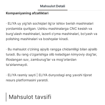
Mahsulot Detali
Kompaniyaning afzalliklari
· ELIYA uy yig'ish sochiqlari ilg'or ishlov berish mashinalari
yordamida qurilgan. Ushbu mashinalarga CNC kesish va
burg'ulash mashinalari, lazerli o'yma mashinalari, bo'yash va
polishing mashinalari va boshqalar kiradi.
· Bu mahsulot o'zining ajoyib rangga chidamliligi bilan ajralib
turadi. Bu rang o'zgarishiga olib keladigan kimyoviy dog'lar,
ifloslangan suv, zamburug'lar va mog'orlardan
ta'sirlanmaydi.
· ELIYA rasmiy sayti | ELIYA dunyodagi eng yaxshi tijorat
resurs platformasini yaratdi.
Mahsulot tavsifi