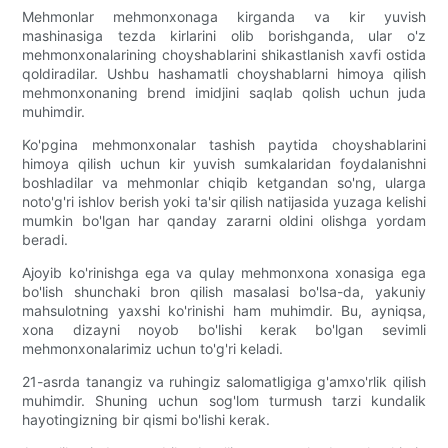
Mehmonlar mehmonxonaga kirganda va kir yuvish
mashinasiga tezda kirlarini olib borishganda, ular o'z
mehmonxonalarining choyshablarini shikastlanish xavfi ostida
qoldiradilar. Ushbu hashamatli choyshablarni himoya qilish
mehmonxonaning brend imidjini saqlab qolish uchun juda
muhimdir.
Ko'pgina mehmonxonalar tashish paytida choyshablarini
himoya qilish uchun kir yuvish sumkalaridan foydalanishni
boshladilar va mehmonlar chiqib ketgandan so'ng, ularga
noto'g'ri ishlov berish yoki ta'sir qilish natijasida yuzaga kelishi
mumkin bo'lgan har qanday zararni oldini olishga yordam
beradi.
Ajoyib ko'rinishga ega va qulay mehmonxona xonasiga ega
bo'lish shunchaki bron qilish masalasi bo'lsa-da, yakuniy
mahsulotning yaxshi ko'rinishi ham muhimdir. Bu, ayniqsa,
xona dizayni noyob bo'lishi kerak bo'lgan sevimli
mehmonxonalarimiz uchun to'g'ri keladi.
21-asrda tanangiz va ruhingiz salomatligiga g'amxo'rlik qilish
muhimdir. Shuning uchun sog'lom turmush tarzi kundalik
hayotingizning bir qismi bo'lishi kerak.