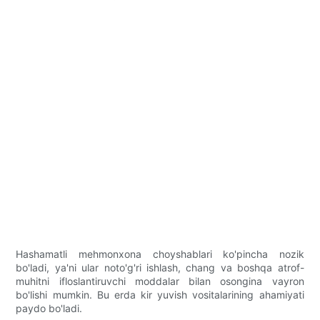
Hashamatli mehmonxona choyshablari ko'pincha nozik
bo'ladi, ya'ni ular noto'g'ri ishlash, chang va boshqa atrof-
muhitni ifloslantiruvchi moddalar bilan osongina vayron
bo'lishi mumkin. Bu erda kir yuvish vositalarining ahamiyati
paydo bo'ladi.