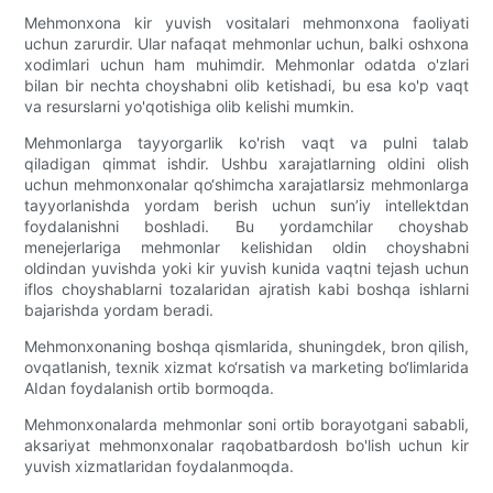
Mehmonxona kir yuvish vositalari mehmonxona faoliyati
uchun zarurdir. Ular nafaqat mehmonlar uchun, balki oshxona
xodimlari uchun ham muhimdir. Mehmonlar odatda o'zlari
bilan bir nechta choyshabni olib ketishadi, bu esa ko'p vaqt
va resurslarni yo'qotishiga olib kelishi mumkin.
Mehmonlarga tayyorgarlik ko'rish vaqt va pulni talab
qiladigan qimmat ishdir. Ushbu xarajatlarning oldini olish
uchun mehmonxonalar qo‘shimcha xarajatlarsiz mehmonlarga
tayyorlanishda yordam berish uchun sun’iy intellektdan
foydalanishni boshladi. Bu yordamchilar choyshab
menejerlariga mehmonlar kelishidan oldin choyshabni
oldindan yuvishda yoki kir yuvish kunida vaqtni tejash uchun
iflos choyshablarni tozalaridan ajratish kabi boshqa ishlarni
bajarishda yordam beradi.
Mehmonxonaning boshqa qismlarida, shuningdek, bron qilish,
ovqatlanish, texnik xizmat ko‘rsatish va marketing bo‘limlarida
AIdan foydalanish ortib bormoqda.
Mehmonxonalarda mehmonlar soni ortib borayotgani sababli,
aksariyat mehmonxonalar raqobatbardosh bo'lish uchun kir
yuvish xizmatlaridan foydalanmoqda.