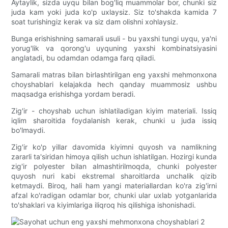
Aytaylik, sizda uyqu bilan bog'liq muammolar bor, chunki siz
juda kam yoki juda ko'p uxlaysiz. Siz to'shakda kamida 7
soat turishingiz kerak va siz dam olishni xohlaysiz.
Bunga erishishning samarali usuli - bu yaxshi tungi uyqu, ya'ni
yorug'lik va qorong'u uyquning yaxshi kombinatsiyasini
anglatadi, bu odamdan odamga farq qiladi.
Samarali matras bilan birlashtirilgan eng yaxshi mehmonxona
choyshablari kelajakda hech qanday muammosiz ushbu
maqsadga erishishga yordam beradi.
Zig'ir - choyshab uchun ishlatiladigan kiyim materiali. Issiq
iqlim sharoitida foydalanish kerak, chunki u juda issiq
bo'lmaydi.
Zig'ir ko'p yillar davomida kiyimni quyosh va namlikning
zararli ta'siridan himoya qilish uchun ishlatilgan. Hozirgi kunda
zig'ir polyester bilan almashtirilmoqda, chunki polyester
quyosh nuri kabi ekstremal sharoitlarda unchalik qizib
ketmaydi. Biroq, hali ham yangi materiallardan ko'ra zig'irni
afzal ko'radigan odamlar bor, chunki ular uxlab yotganlarida
to'shaklari va kiyimlariga iliqroq his qilishiga ishonishadi.