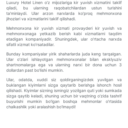
Luxury Hotel Linen o'z mijozlariga kir yuvish xizmatini taklif
qiladi, bu ularning raqobatchilardan ustun turishini
ta'minlaydi. Ular arzon narxlarda ko'proq mehmonxona
jihozlari va xizmatlarini taklif qilishadi.
Mehmonxona kir yuvish xizmati provayderi kir yuvish va
mehmonxonaga yetkazib berish kabi xizmatlarni taqdim
etadigan kompaniyadir. Shuningdek, ular o'rtacha narxda
sifatli xizmat ko'rsatadilar.
Bunday kompaniyalar yirik shaharlarda juda keng tarqalgan.
Ular o'zlari ishlayotgan mehmonxonalar bilan eksklyuziv
shartnomalarga ega va ularning narxi bir dona uchun 3
dollardan past bo'lishi mumkin.
Ular, odatda, xuddi siz qoldirganingizdek yuvilgan va
buklangan kiyimlarni sizga qaytarib berishga ishonch hosil
qilishadi. Kiyimlar sizning ismingiz yozilgan quti yoki sumkada
sizga qaytib keladi, shuning uchun bir vaqtning o'zida tashrif
buyurishi mumkin bo'lgan boshqa mehmonlar o'rtasida
chalkashlik yoki aralashish bo'lmaydi!