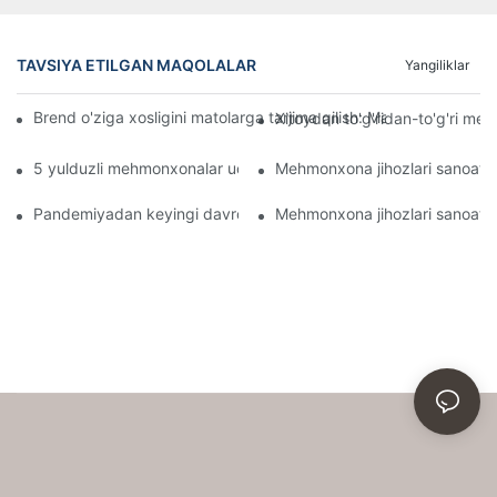
TAVSIYA ETILGAN MAQOLALAR
Yangiliklar
Brend o'ziga xosligini matolarga tarjima qilish: Maxsus mehmonxo
Xitoydan to'g'ridan-to'g'ri meh
5 yulduzli mehmonxonalar uchun yuqori samarali mehmonxona 
Mehmonxona jihozlari sanoatini
Pandemiyadan keyingi davrda mehmonxona jihozlari gigienasi va xa
Mehmonxona jihozlari sanoatida 