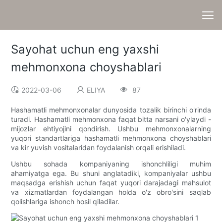
Sayohat uchun eng yaxshi
mehmonxona choyshablari
2022-03-06
ELIYA
87
Hashamatli mehmonxonalar dunyosida tozalik birinchi o'rinda
turadi. Hashamatli mehmonxona faqat bitta narsani o'ylaydi -
mijozlar ehtiyojini qondirish. Ushbu mehmonxonalarning
yuqori standartlariga hashamatli mehmonxona choyshablari
va kir yuvish vositalaridan foydalanish orqali erishiladi.
Ushbu sohada kompaniyaning ishonchliligi muhim
ahamiyatga ega. Bu shuni anglatadiki, kompaniyalar ushbu
maqsadga erishish uchun faqat yuqori darajadagi mahsulot
va xizmatlardan foydalangan holda o'z obro'sini saqlab
qolishlariga ishonch hosil qiladilar.