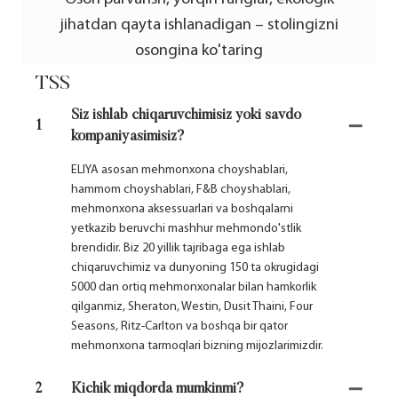
jihatdan qayta ishlanadigan – stolingizni
osongina ko'taring
TSS
Siz ishlab chiqaruvchimisiz yoki savdo
1
kompaniyasimisiz?
ELIYA asosan mehmonxona choyshablari,
hammom choyshablari, F&B choyshablari,
mehmonxona aksessuarlari va boshqalarni
yetkazib beruvchi mashhur mehmondo'stlik
brendidir. Biz 20 yillik tajribaga ega ishlab
chiqaruvchimiz va dunyoning 150 ta okrugidagi
5000 dan ortiq mehmonxonalar bilan hamkorlik
qilganmiz, Sheraton, Westin, Dusit Thaini, Four
Seasons, Ritz-Carlton va boshqa bir qator
mehmonxona tarmoqlari bizning mijozlarimizdir.
2
Kichik miqdorda mumkinmi?