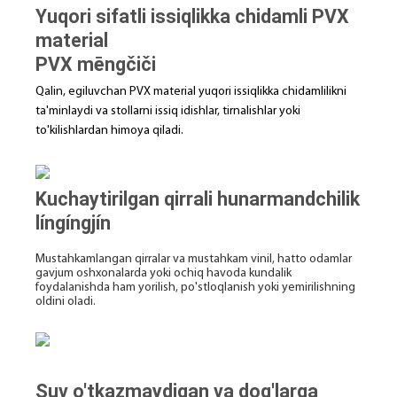
Yuqori sifatli issiqlikka chidamli PVX
material
PVX mēngčiči
Qalin, egiluvchan PVX material yuqori issiqlikka chidamlilikni
ta'minlaydi va stollarni issiq idishlar, tirnalishlar yoki
to'kilishlardan himoya qiladi.
Kuchaytirilgan qirrali hunarmandchilik
língíngjín
Mustahkamlangan qirralar va mustahkam vinil, hatto odamlar
gavjum oshxonalarda yoki ochiq havoda kundalik
foydalanishda ham yorilish, po'stloqlanish yoki yemirilishning
oldini oladi.
Suv o'tkazmaydigan va dog'larga