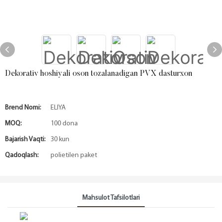
Dekorativ hoshiyali oson tozalanadigan PVX dasturxon
Brend Nomi:
ELIYA
MOQ:
100 dona
Bajarish Vaqti:
30 kun
Qadoqlash:
polietilen paket
Mahsulot Tafsilotlari