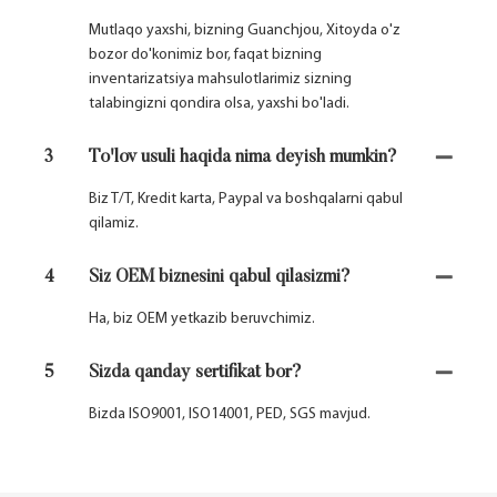
Mutlaqo yaxshi, bizning Guanchjou, Xitoyda o'z
bozor do'konimiz bor, faqat bizning
inventarizatsiya mahsulotlarimiz sizning
talabingizni qondira olsa, yaxshi bo'ladi.
3
To'lov usuli haqida nima deyish mumkin?
Biz T/T, Kredit karta, Paypal va boshqalarni qabul
qilamiz.
4
Siz OEM biznesini qabul qilasizmi?
Ha, biz OEM yetkazib beruvchimiz.
5
Sizda qanday sertifikat bor?
Bizda ISO9001, ISO14001, PED, SGS mavjud.