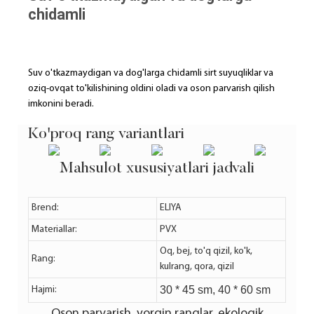
chidamli
Suv o'tkazmaydigan va dog'larga chidamli sirt suyuqliklar va
oziq-ovqat to'kilishining oldini oladi va oson parvarish qilish
imkonini beradi.
Ko'proq rang variantlari
Mahsulot xususiyatlari jadvali
Brend:
ELIYA
Materiallar:
PVX
Oq, bej, to'q qizil, ko'k,
Rang:
kulrang, qora, qizil
30 * 45 sm, 40 * 60 sm
Hajmi:
Oson parvarish, yorqin ranglar, ekologik