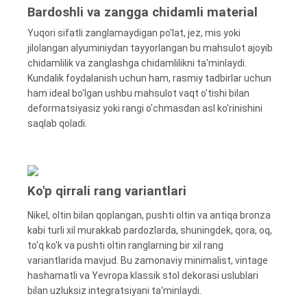
Bardoshli va zangga chidamli material
Yuqori sifatli zanglamaydigan po'lat, jez, mis yoki
jilolangan alyuminiydan tayyorlangan bu mahsulot ajoyib
chidamlilik va zanglashga chidamlilikni ta'minlaydi.
Kundalik foydalanish uchun ham, rasmiy tadbirlar uchun
ham ideal bo'lgan ushbu mahsulot vaqt o'tishi bilan
deformatsiyasiz yoki rangi o'chmasdan asl ko'rinishini
saqlab qoladi.
Ko'p qirrali rang variantlari
Nikel, oltin bilan qoplangan, pushti oltin va antiqa bronza
kabi turli xil murakkab pardozlarda, shuningdek, qora, oq,
to'q ko'k va pushti oltin ranglarning bir xil rang
variantlarida mavjud. Bu zamonaviy minimalist, vintage
hashamatli va Yevropa klassik stol dekorasi uslublari
bilan uzluksiz integratsiyani ta'minlaydi.