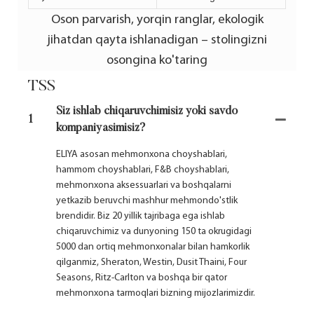
Oson parvarish, yorqin ranglar, ekologik
jihatdan qayta ishlanadigan – stolingizni
osongina ko'taring
TSS
Siz ishlab chiqaruvchimisiz yoki savdo
1
kompaniyasimisiz?
ELIYA asosan mehmonxona choyshablari,
hammom choyshablari, F&B choyshablari,
mehmonxona aksessuarlari va boshqalarni
yetkazib beruvchi mashhur mehmondo'stlik
brendidir. Biz 20 yillik tajribaga ega ishlab
chiqaruvchimiz va dunyoning 150 ta okrugidagi
5000 dan ortiq mehmonxonalar bilan hamkorlik
qilganmiz, Sheraton, Westin, Dusit Thaini, Four
Seasons, Ritz-Carlton va boshqa bir qator
mehmonxona tarmoqlari bizning mijozlarimizdir.