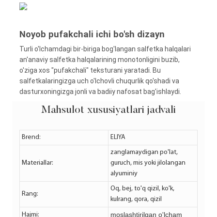
Noyob pufakchali ichi bo'sh dizayn
Turli o'lchamdagi bir-biriga bog'langan salfetka halqalari
an'anaviy salfetka halqalarining monotonligini buzib,
o'ziga xos "pufakchali" teksturani yaratadi. Bu
salfetkalaringizga uch o'lchovli chuqurlik qo'shadi va
dasturxoningizga jonli va badiiy nafosat bag'ishlaydi.
Mahsulot xususiyatlari jadvali
Brend:
ELIYA
zanglamaydigan po'lat,
Materiallar:
guruch, mis yoki jilolangan
alyuminiy
Oq, bej, to'q qizil, ko'k,
Rang:
kulrang, qora, qizil
moslashtirilgan o'lcham
Hajmi: