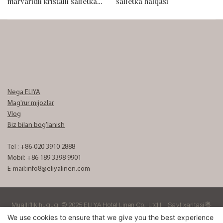
marvaridli kristalli salfetka
salfetka halqasi
uzuk
Nega ELIYA
Mag'rur mijozlar
Vlog
Biz bilan bog'lanish
Tel : +86-020 3910 2888
Mobil: +86 189 3398 9901
E-mail:
info8@eliyalinen.com
Mualliflik huquqi © 2025 ELIYA Hotel Linen Co., Ltd |
Sayt xaritasi
粤
ICP备15074832号
We use cookies to ensure that we give you the best experience