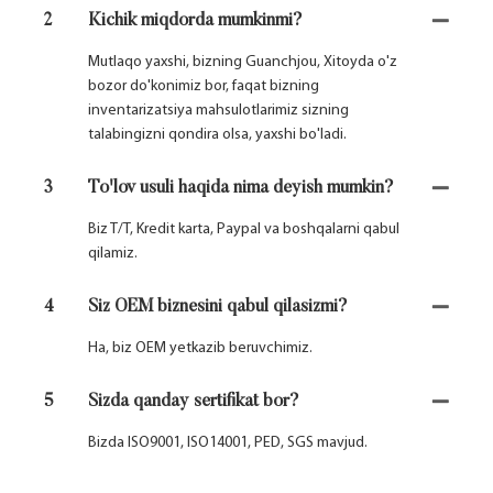
2
Kichik miqdorda mumkinmi?
Mutlaqo yaxshi, bizning Guanchjou, Xitoyda o'z
bozor do'konimiz bor, faqat bizning
inventarizatsiya mahsulotlarimiz sizning
talabingizni qondira olsa, yaxshi bo'ladi.
3
To'lov usuli haqida nima deyish mumkin?
Biz T/T, Kredit karta, Paypal va boshqalarni qabul
qilamiz.
4
Siz OEM biznesini qabul qilasizmi?
Ha, biz OEM yetkazib beruvchimiz.
5
Sizda qanday sertifikat bor?
Bizda ISO9001, ISO14001, PED, SGS mavjud.