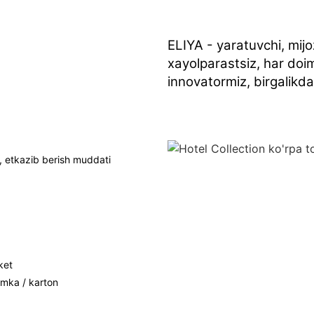
ELIYA - yaratuvchi, mijo
xayolparastsiz, har doim
innovatormiz, birgalikda
, etkazib berish muddati
ket
umka / karton