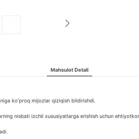
Mahsulot Detali
iga ko'proq mijozlar qiziqish bildirishdi.
ning nisbati izchil xususiyatlarga erishish uchun ehtiyotkorli
adi.