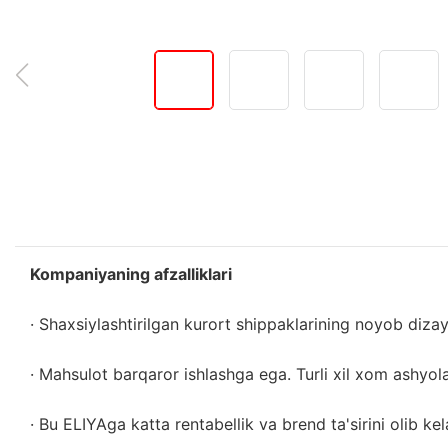
Kompaniyaning afzalliklari
· Shaxsiylashtirilgan kurort shippaklarining noyob dizayn
· Mahsulot barqaror ishlashga ega. Turli xil xom ashyolar
· Bu ELIYAga katta rentabellik va brend ta'sirini olib kel