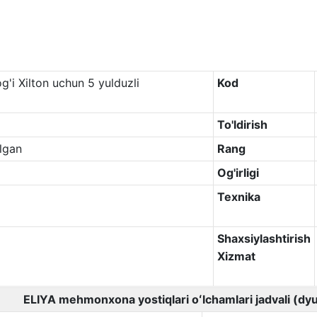
g'i Xilton uchun 5 yulduzli
Kod
To'ldirish
ilgan
Rang
Og'irligi
Texnika
Shaxsiylashtirish
Xizmat
ELIYA mehmonxona yostiqlari oʻlchamlari jadvali (d