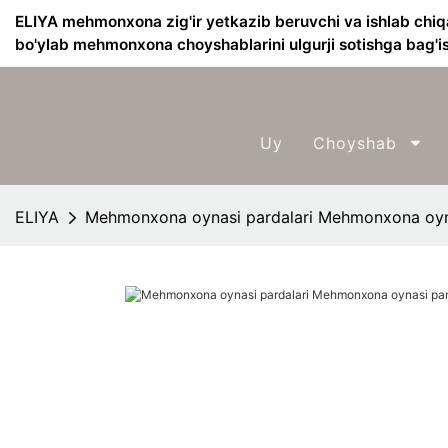
ELIYA mehmonxona zig'ir yetkazib beruvchi va ishlab chiq
bo'ylab mehmonxona choyshablarini ulgurji sotishga bag'i
Uy
Choyshab
ELIYA
Mehmonxona oynasi pardalari Mehmonxona oyna