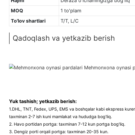
Hajmi
Deraza o'lchamingizga bog'liq
MOQ
1 to'plam
To'lov shartlari
T/T, L/C
Qadoqlash va yetkazib berish
Yuk tashish; yetkazib berish:
1.DHL, TNT, Fedex, UPS, EMS va boshqalar kabi ekspress kurer
taxminan 2-7 ish kuni mamlakat va hududga bog'liq.
2. Havo portidan portga: taxminan 7-12 kun portga bog'liq.
3. Dengiz porti orqali portga: taxminan 20-35 kun.