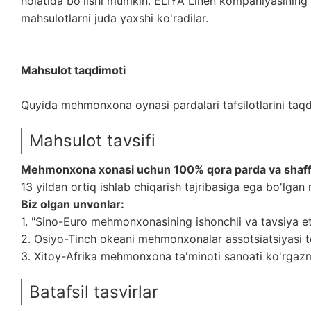
holatida bo'lishi mumkin. ELIYA Linen kompaniyasining 
mahsulotlarni juda yaxshi ko'radilar.
Mahsulot taqdimoti
Quyida mehmonxona oynasi pardalari tafsilotlarini taqd
Mahsulot tavsifi
Mehmonxona xonasi uchun 100% qora parda va shaff
13 yildan ortiq ishlab chiqarish tajribasiga ega bo'lg
Biz olgan unvonlar:
1. "Sino-Euro mehmonxonasining ishonchli va tavsiya e
2. Osiyo-Tinch okeani mehmonxonalar assotsiatsiyasi 
3. Xitoy-Afrika mehmonxona ta'minoti sanoati ko'rgaz
Batafsil tasvirlar