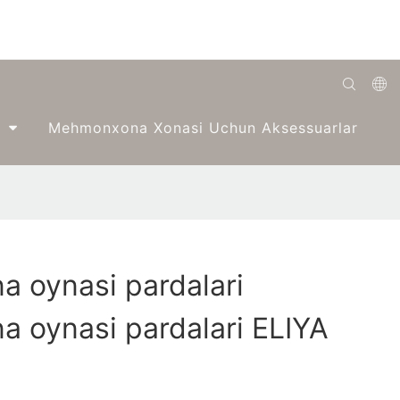
English
Mehmonxona Xonasi Uchun Aksessuarlar
Română
Беларуская
O'zbek
ქართველი
 oynasi pardalari
Bahasa Indonesia
 oynasi pardalari ELIYA
Français
Español
العربية