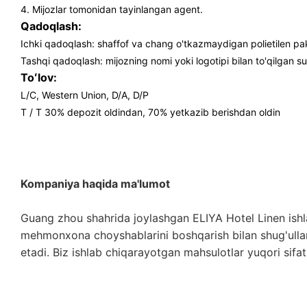
4. Mijozlar tomonidan tayinlangan agent.
Qadoqlash:
Ichki qadoqlash: shaffof va chang o'tkazmaydigan polietilen pa
Tashqi qadoqlash: mijozning nomi yoki logotipi bilan to'qilgan s
Toʻlov:
L/C, Western Union, D/A, D/P
T / T 30% depozit oldindan, 70% yetkazib berishdan oldin
Kompaniya haqida ma'lumot
Guang zhou shahrida joylashgan ELIYA Hotel Linen ishlab
mehmonxona choyshablarini boshqarish bilan shug'ullana
etadi. Biz ishlab chiqarayotgan mahsulotlar yuqori sifa