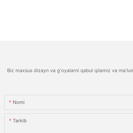
Biz maxsus dizayn va g'oyalarni qabul qilamiz va ma'lu
Nomi
Tarkib