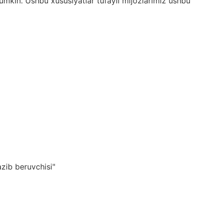
umkin. Ushbu xususiyatlar tufayli mijozlarimiz ushbu
zib beruvchisi"