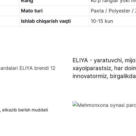
Rang
Ko'p ranglar yoki mo
Mato turi
Paxta / Polyester / 
Ishlab chiqarish vaqti
10-15 kun
ELIYA - yaratuvchi, mijo
xayolparastsiz, har doim
innovatormiz, birgalikda
, etkazib berish muddati