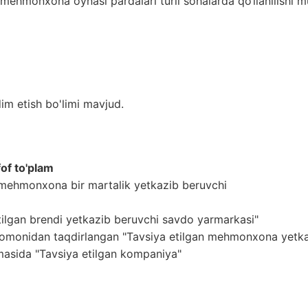
mehmonxona oynasi pardalari turli sohalarda qo‘llanilishi m
im etish bo'limi mavjud.
of to'plam
an mehmonxona bir martalik yetkazib beruvchi
tilgan brendi yetkazib beruvchi savdo yarmarkasi"
tomonidan taqdirlangan "Tavsiya etilgan mehmonxona yetka
masida "Tavsiya etilgan kompaniya"