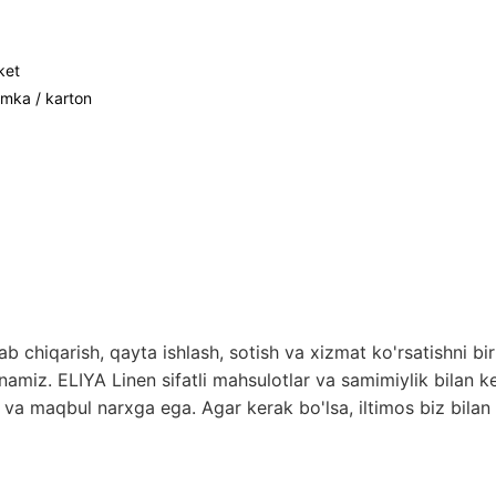
ket
umka / karton
 chiqarish, qayta ishlash, sotish va xizmat ko'rsatishni bir
miz. ELIYA Linen sifatli mahsulotlar va samimiylik bilan ke
t va maqbul narxga ega. Agar kerak bo'lsa, iltimos biz bilan