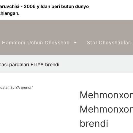
aruvchisi - 2006 yildan beri butun dunyo
shlangan.
Hammom Uchun Choyshab
Stol Choyshablari
si pardalari ELIYA brendi
Mehmonxona
Mehmonxona
brendi