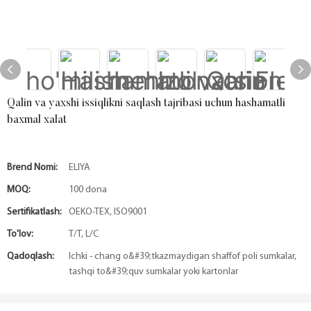
Qalin va yaxshi issiqlikni saqlash tajribasi uchun hashamatli
baxmal xalat
Brend Nomi:
ELIYA
MOQ:
100 dona
Sertifikatlash:
OEKO-TEX, ISO9001
To'lov:
T/T, L/C
Qadoqlash:
Ichki - chang o&#39;tkazmaydigan shaffof poli sumkalar,
tashqi to&#39;quv sumkalar yoki kartonlar