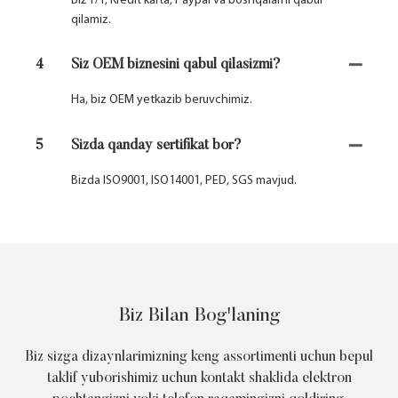
Biz T/T, Kredit karta, Paypal va boshqalarni qabul
qilamiz.
4
Siz OEM biznesini qabul qilasizmi?
Ha, biz OEM yetkazib beruvchimiz.
5
Sizda qanday sertifikat bor?
Bizda ISO9001, ISO14001, PED, SGS mavjud.
Biz Bilan Bog'laning
Biz sizga dizaynlarimizning keng assortimenti uchun bepul
taklif yuborishimiz uchun kontakt shaklida elektron