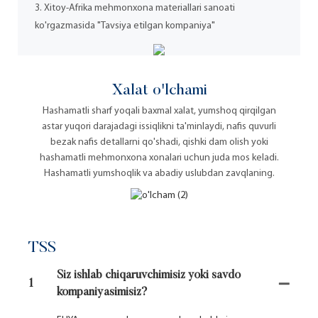
3. Xitoy-Afrika mehmonxona materiallari sanoati
ko'rgazmasida "Tavsiya etilgan kompaniya"
Xalat o'lchami
Hashamatli sharf yoqali baxmal xalat, yumshoq qirqilgan
astar yuqori darajadagi issiqlikni ta'minlaydi, nafis quvurli
bezak nafis detallarni qo'shadi, qishki dam olish yoki
hashamatli mehmonxona xonalari uchun juda mos keladi.
Hashamatli yumshoqlik va abadiy uslubdan zavqlaning.
TSS
Siz ishlab chiqaruvchimisiz yoki savdo
1
kompaniyasimisiz?