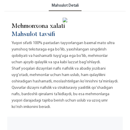
Mahsulot Detali
Mehmonxona xalati
Mahsulot tavsifi
Yuqori sifatli 100% paxtadan tayyorlangan baxmal mato ultra
yumshoq teksturaga ega bo'lib, yaxshilangan singdirish
qobiliyati va hashamatli tuyg'uga ega bo'lib, mehmonlar
uchun ajoyib qulaylik va spa kabi lazzat bag'ishlaydi.
Sharf yoqalari dizaynlari nafis nafislik va abadiy jozibani
uyg'otadi, mehmonlar uchun ham uslub, ham qulaylikni
oshiradigan hashamatli, moslashtirilgan ko'rinishni ta'minlaydi.
Quvurlar dizayni nafislik va strukturaviy yaxlitlik qo'shadigan
nafis, bardoshli qirralarni ta'kidlaydi, bu esa mehmonlarga
yuqori darajadagi tajriba berish uchun uslub va uzoq umr
ko'rish imkonini beradi.