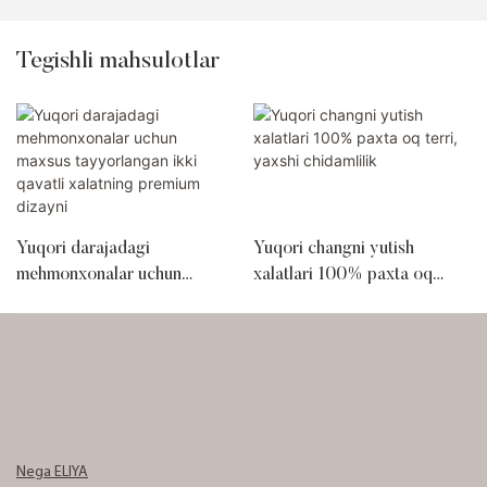
Tegishli mahsulotlar
Yuqori darajadagi
Yuqori changni yutish
mehmonxonalar uchun
xalatlari 100% paxta oq
maxsus tayyorlangan ikki
terri, yaxshi chidamlilik
qavatli xalatning premium
dizayni
Nega ELIYA