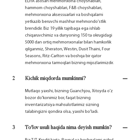
ELIYA asosan mehmonxona choyshablari,
hammom choyshablari, F&B choyshablari,
mehmonxona aksessuarlari va boshqalarni
yetkazib beruvchi mashhur mehmondo'stlik
brendidir. Biz 19 yillik tajribaga ega ishlab
chiqaruvchimiz va dunyoning 150 ta okrugidagi
5000 dan ortiq mehmonxonalar bilan hamkorlik
qilganmiz, Sheraton, Westin, Dusit Thaini, Four
Seasons, Ritz-Carlton va boshqa bir qator
mehmonxona tarmoqlari bizning mijozlarimizdir.
2
Kichik miqdorda mumkinmi?
Mutlaqo yaxshi, bizning Guanchjou, Xitoyda o'z
bozor do'konimiz bor, faqat bizning
inventarizatsiya mahsulotlarimiz sizning
talabingizni qondira olsa, yaxshi bo'ladi.
3
To'lov usuli haqida nima deyish mumkin?