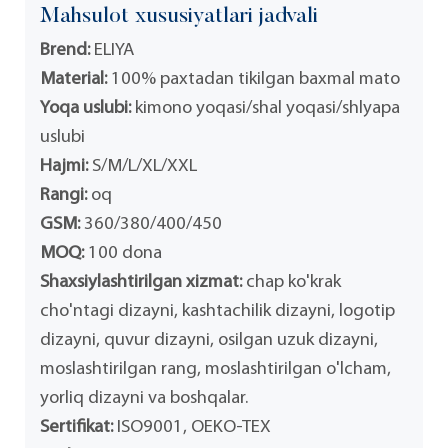
Mahsulot xususiyatlari jadvali
Brend:
ELIYA
Material:
100% paxtadan tikilgan baxmal mato
Yoqa uslubi:
kimono yoqasi/shal yoqasi/shlyapa
uslubi
Hajmi:
S/M/L/XL/XXL
Rangi:
oq
GSM:
360/380/400/450
MOQ:
100 dona
Shaxsiylashtirilgan xizmat:
chap ko'krak
cho'ntagi dizayni, kashtachilik dizayni, logotip
dizayni, quvur dizayni, osilgan uzuk dizayni,
moslashtirilgan rang, moslashtirilgan o'lcham,
yorliq dizayni va boshqalar.
Sertifikat:
ISO9001, OEKO-TEX