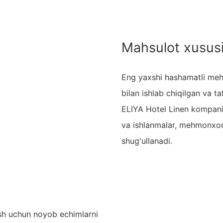
Mahsulot xususi
Eng yaxshi hashamatli mehm
bilan ishlab chiqilgan va t
ELIYA Hotel Linen kompaniy
va ishlanmalar, mehmonxona
shug'ullanadi.
rish uchun noyob echimlarni