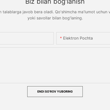
Biz bilan bog'lanish
m talablarga javob bera oladi. Qo'shimcha ma'lumot uchun ve
yoki savollar bilan bog'laning.
Elektron Pochta
ENDI SO'ROV YUBORING