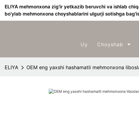
ELIYA mehmonxona zig'ir yetkazib beruvchi va ishlab chiq
bo'ylab mehmonxona choyshablarini ulgurji sotishga bag'i
Uy
Choyshab
ELIYA
OEM eng yaxshi hashamatli mehmonxona libosla