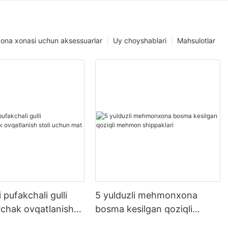
na xonasi uchun aksessuarlar
Uy choyshablari
Mahsulotlar
 pufakchali gulli
5 yulduzli mehmonxona
rchak ovqatlanish
bosma kesilgan qoziqli
un mat
mehmon shippaklari