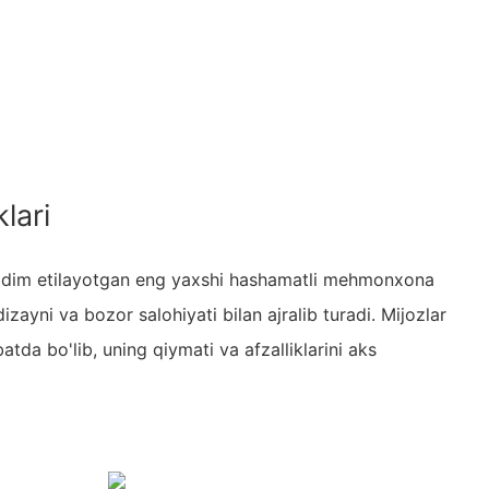
lari
qdim etilayotgan eng yaxshi hashamatli mehmonxona
i dizayni va bozor salohiyati bilan ajralib turadi. Mijozlar
da bo'lib, uning qiymati va afzalliklarini aks