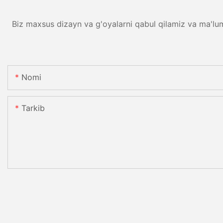
Biz maxsus dizayn va g'oyalarni qabul qilamiz va ma'lu
Nomi
Tarkib