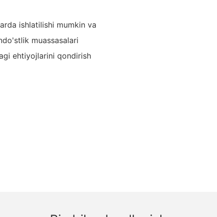
arda ishlatilishi mumkin va
do'stlik muassasalari
i ehtiyojlarini qondirish