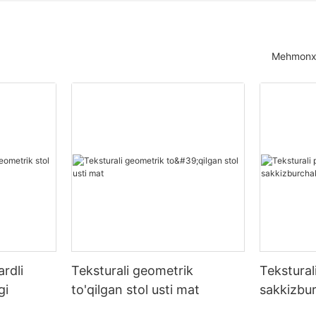
Mehmonxo
rdli
Teksturali geometrik
Teksturali
gi
to'qilgan stol usti mat
sakkizbu
stoli uch