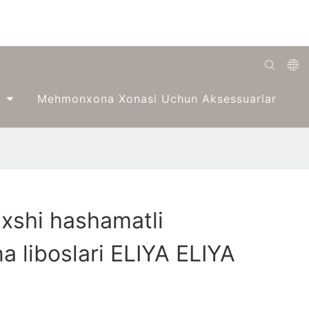
English
Mehmonxona Xonasi Uchun Aksessuarlar
Română
Беларуская
O'zbek
ქართველი
xshi hashamatli
Bahasa Indonesia
liboslari ELIYA ELIYA
Français
Español
العربية