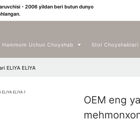
aruvchisi - 2006 yildan beri butun dunyo
shlangan.
Hammom Uchun Choyshab
Stol Choyshablari
ri ELIYA ELIYA
OEM eng ya
mehmonxona 