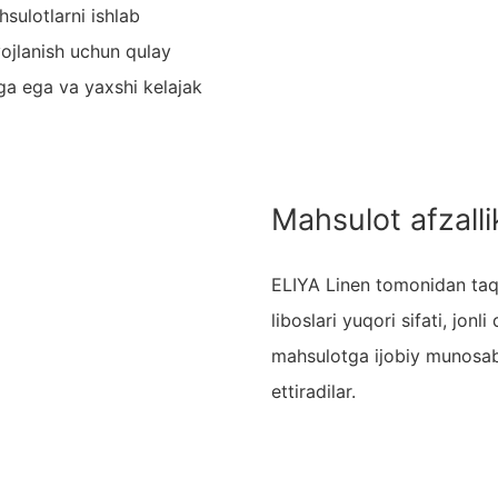
sulotlarni ishlab
ojlanish uchun qulay
siga ega va yaxshi kelajak
Mahsulot afzallik
ELIYA Linen tomonidan ta
liboslari yuqori sifati, jonl
mahsulotga ijobiy munosabat
ettiradilar.