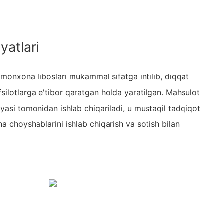
yatlari
onxona liboslari mukammal sifatga intilib, diqqat
afsilotlarga e'tibor qaratgan holda yaratilgan. Mahsulot
asi tomonidan ishlab chiqariladi, u mustaqil tadqiqot
 choyshablarini ishlab chiqarish va sotish bilan