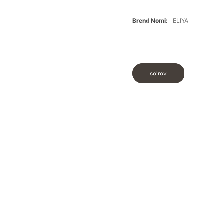
Brend Nomi:
ELIYA
so'rov