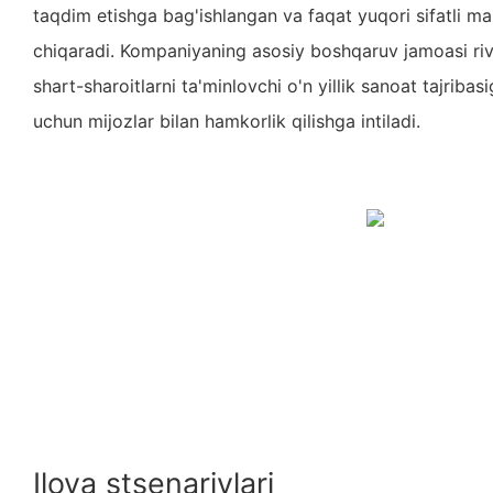
taqdim etishga bag'ishlangan va faqat yuqori sifatli mah
chiqaradi. Kompaniyaning asosiy boshqaruv jamoasi riv
shart-sharoitlarni ta'minlovchi o'n yillik sanoat tajriba
uchun mijozlar bilan hamkorlik qilishga intiladi.
Ilova stsenariylari