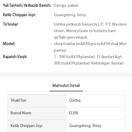
Yuk Tashish; Yetkazib Berish:
Dengiz yuklari
Kelib Chiqqan Joyi:
Guangdong, Xitoy
To'lovlar:
Ushbu yetkazib beruvchi L/C, T/T, Western
Union, MoneyGram to'lovlarini ham
qo'llab-quvvatlaydi.
Model:
choyshablar ko&#39;rpa-to&#39;shak Misr
paxtasi
Bajarish Vaqti:
1 - 300 (to&#39;plamlar): 15 (kunlar),&gt;
300 (to&#39;plamlar): Kelishilgan (kunlar)
Mahsulot Detali
Shakl Turi
Qattiq
Brend Nomi
ELIYA
Kelib Chiqqan Joyi
Guangdong, Xitoy