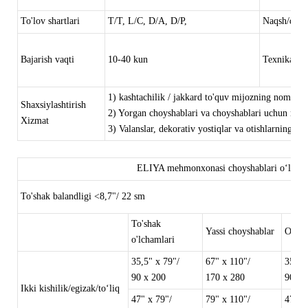
To'lov shartlari
T/T, L/C, D/A, D/P,
Naqsh/diza
Bajarish vaqti
10-40 kun
Texnika
1) kashtachilik / jakkard to'quv mijozning nomi yor
Shaxsiylashtirish
2) Yorgan choyshablari va choyshablari uchun mosla
Xizmat
3) Valanslar, dekorativ yostiqlar va otishlarning ke
ELIYA mehmonxonasi choyshablari oʻlcham
To'shak balandligi <8,7"/ 22 sm
To'shak
Yassi choyshablar
O'rna
o'lchamlari
35,5" x 79"/
67" x 110"/
35,5"
90 x 200
170 x 280
90 x 
Ikki kishilik/egizak/toʻliq
47" x 79"/
79" x 110"/
47" x