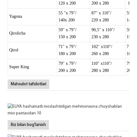
120 x 200
200 x 280
120 x
55 "x 79"/
87" x 110"/
55" x
Yagona
140x 200
220 x 280
140 x
59" x 79"/
90,5" x 110"/
59" x
Qirolicha
150 x 200
230 x 280
150 x
71" x 79"/
102" x110"/
71" x
Qirol
180 x 200
260 x 280
180 x
79" x 79"/
110" x110"/
79" x
Super King
200 x 200
280 x 280
200 x
Mahsulot tafsilotlari
Biz bilan bog'lanish