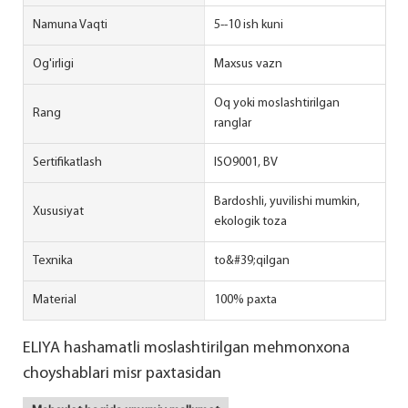
Namuna Vaqti
5--10 ish kuni
Og'irligi
Maxsus vazn
Oq yoki moslashtirilgan
Rang
ranglar
Sertifikatlash
ISO9001, BV
Bardoshli, yuvilishi mumkin,
Xususiyat
ekologik toza
Texnika
to&#39;qilgan
Material
100% paxta
ELIYA hashamatli moslashtirilgan mehmonxona
choyshablari misr paxtasidan