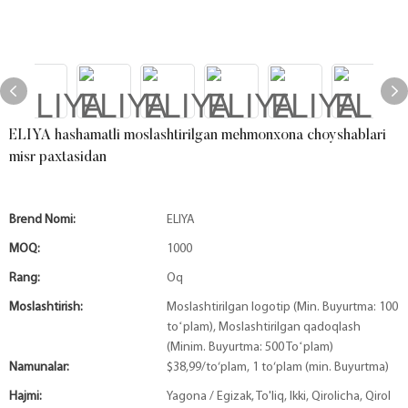
ELIYA hashamatli moslashtirilgan mehmonxona choyshablari
misr paxtasidan
Brend Nomi:
ELIYA
MOQ:
1000
Rang:
Oq
Moslashtirish:
Moslashtirilgan logotip (Min. Buyurtma: 100
toʻplam), Moslashtirilgan qadoqlash
(Minim. Buyurtma: 500 Toʻplam)
Namunalar:
$38,99/to‘plam, 1 to‘plam (min. Buyurtma)
Hajmi:
Yagona / Egizak, To'liq, Ikki, Qirolicha, Qirol