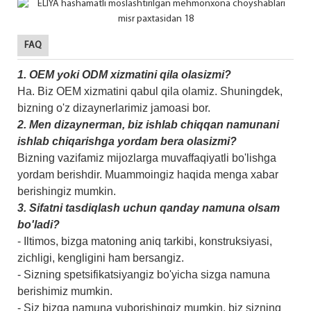
FAQ
1.
OEM yoki ODM xizmatini qila olasizmi?
Ha. Biz OEM xizmatini qabul qila olamiz. Shuningdek,
bizning o'z dizaynerlarimiz jamoasi bor.
2.
Men dizaynerman, biz ishlab chiqqan namunani
ishlab chiqarishga yordam bera olasizmi?
Bizning vazifamiz mijozlarga muvaffaqiyatli bo'lishga
yordam berishdir. Muammoingiz haqida menga xabar
berishingiz mumkin.
3. Sifatni tasdiqlash uchun qanday namuna olsam
bo'ladi?
- Iltimos, bizga matoning aniq tarkibi, konstruksiyasi,
zichligi, kengligini ham bersangiz.
- Sizning spetsifikatsiyangiz bo'yicha sizga namuna
berishimiz mumkin.
- Siz bizga namuna yuborishingiz mumkin, biz sizning