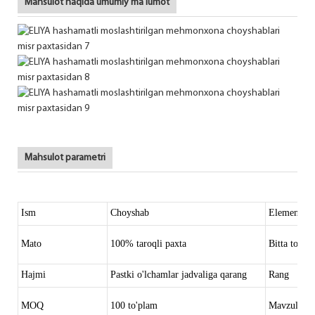
Mahsulot haqida umumiy ma'lumot
Mahsulot parametri
Ism
Choyshab
Element ko
Mato
100% taroqli paxta
Bitta to'pl
Hajmi
Pastki o'lchamlar jadvaliga qarang
Rang
MOQ
100 to'plam
Mavzular s