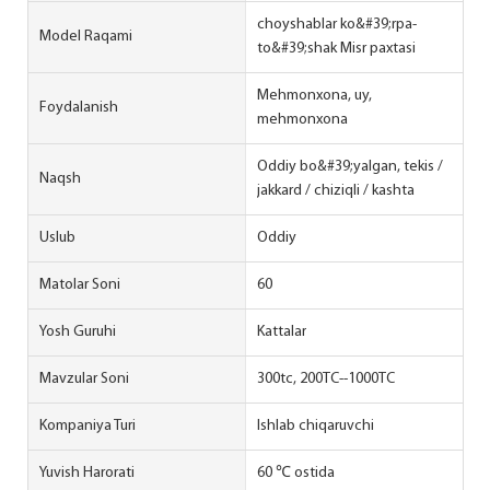
choyshablar ko&#39;rpa-
Model Raqami
to&#39;shak Misr paxtasi
Mehmonxona, uy,
Foydalanish
mehmonxona
Oddiy bo&#39;yalgan, tekis /
Naqsh
jakkard / chiziqli / kashta
Uslub
Oddiy
Matolar Soni
60
Yosh Guruhi
Kattalar
Mavzular Soni
300tc, 200TC--1000TC
Kompaniya Turi
Ishlab chiqaruvchi
Yuvish Harorati
60 ℃ ostida