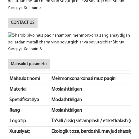
CONTACT US
Mahsulot parametri
Mahsulot nomi
Mehmonxona xonasi muz paqiri
Material
Moslashtirilgan
Spetsifikatsiya
Moslashtirilgan
Rang
Moslashtirilgan
Logotip
Ta'sirli / issiq shtamplash / etiketkalash (me
Xususiyat:
Ekologik toza, bardoshli, mavjud shaxsiylash