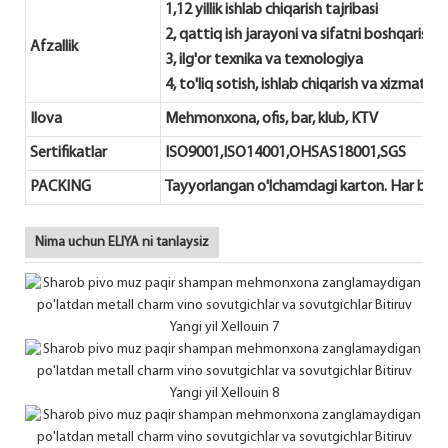
1,12 yillik ishlab chiqarish tajribasi
2, qattiq ish jarayoni va sifatni boshqarish
Afzallik
3, ilg'or texnika va texnologiya
4, to'liq sotish, ishlab chiqarish va xizmat ko
Ilova
Mehmonxona, ofis, bar, klub, KTV
Sertifikatlar
ISO9001,ISO14001,OHSAS18001,SGS
PACKING
Tayyorlangan o'lchamdagi karton. Har bir p
Nima uchun ELIYA ni tanlaysiz