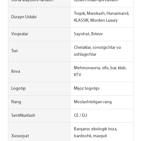
Xona Maydoni Tanlash
Qo&#39;llab-quvvatlash
Tropik, Marokash, Hunarmand,
Dizayn Uslubi
KLASSIK, Morden Luxury
Voqealar
Sayohat, Bitiruv
Chelaklar, sovutgichlar va
Turi
ushlagichlar
Mehmonxona, ofis, bar, klub,
Ilova
KTV
Logotip
Mijoz logotipi
Rang
Moslashtirilgan rang
Sertifikatlash
CE / EU
Barqaror, ekologik toza,
Xususiyat
bardoshli, mavjud