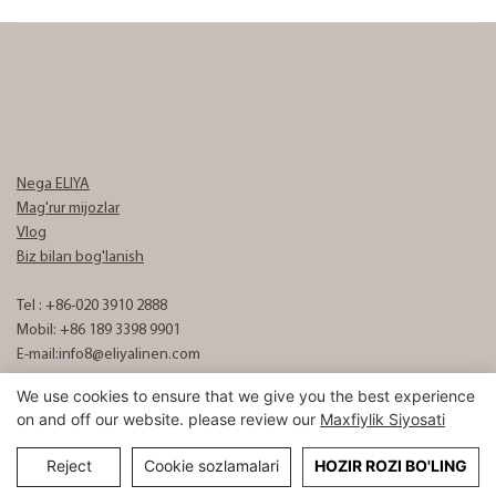
uchun tovoqlar va
idish-tovoq to'qimasi qutisi
mehmonxona choynak
mehmon xonasi to'plami
tovoqlar to'plami
Nega ELIYA
Mag'rur mijozlar
Vlog
Biz bilan bog'lanish
Tel : +86-020 3910 2888
Mobil: +86 189 3398 9901
E-mail:
info8@eliyalinen.com
We use cookies to ensure that we give you the best experience
on and off our website. please review our
Maxfiylik Siyosati
Mualliflik huquqi © 2025 ELIYA Hotel Linen Co., Ltd |
Sayt xaritasi
粤
ICP备15074832号
Reject
Cookie sozlamalari
HOZIR ROZI BO'LING