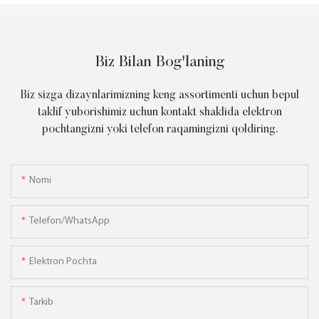
Biz Bilan Bog'laning
Biz sizga dizaynlarimizning keng assortimenti uchun bepul
taklif yuborishimiz uchun kontakt shaklida elektron
pochtangizni yoki telefon raqamingizni qoldiring.
Nomi
Telefon/WhatsApp
Elektron Pochta
Tarkib