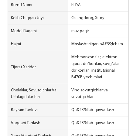
Brend Nomi
ELIYA
Kelib Chiqqan Joyi
Guangdong, Xitoy
Model Raqami
muz paqir
Hajmi
Moslashtirilgan o&#39;lcham
Mehmonxonalar, elektron
tijorat doʻkonlari, sovgʻalar
Tijorat Xaridor
doʻkonlari, institutsional
B470B yechimlari
Chelaklar, Sovutgichlar Va
Vino sovutgichlar va
Ushlagichlar Turi
sovutgichlar
Bayram Tanlovi
Qo&#39;llab-quvvatlash
Voqeani Tanlash
Qo&#39;llab-quvvatlash