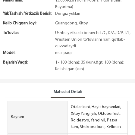
Namunalar:
13,00 AQSH dollari/dona, 1 dona (min.
Buyurtma)
Yuk Tashish; Yetkazib Berish:
Dengiz yuklari
Kelib Chiqqan Joyi:
Guangdong, Xitoy
To'lovlar:
Ushbu yetkazib beruvchi L/C, D/A, D/P, T/T,
Western Union to'lovlarini ham qo'llab-
quvvatlaydi.
Model:
muz paqir
Bajarish Vaqti:
1 - 100 (dona): 35 (kun),&gt; 100 (dona):
Kelishilgan (kun)
Mahsulot Detali
Otalar kuni, Hayit bayramlari,
Xitoy Yangi yili, Oktoberfest,
Bayram
Rojdestvo, Yangi yil, Pasxa
kuni, Shukrona kuni, Xellouin