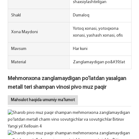
shaxsiylashtirilgan
Shakl
Dumaloq
Yotoq xonasi, yotoqxona
Xona Maydoni
xonasi, yashash xonasi, ofis
Mavsum
Har kuni
Material
Zanglamaydigan po&#39;lat
Mehmonxona zanglamaydigan po'latdan yasalgan
metall teri shampan vinosi pivo muz paqir
Mahsulot haqida umumiy ma'lumot