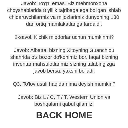
Javob: To'g'ri emas. Biz mehmonxona
choyshablarida 8 yillik tajribaga ega bo'lgan ishlab
chiqaruvchilarmiz va mijozlarimiz dunyoning 130
dan ortiq mamlakatlariga tarqaldi.
2-savol. Kichik miqdorlar uchun mumkinmi?
Javob: Albatta, bizning Xitoyning Guanchjou
shahrida o'z bozor do'konimiz bor, faqat bizning
inventar mahsulotlarimiz sizning talabingizga
javob bersa, yaxshi bo'ladi.
Q3. To'lov usuli haqida nima deyish mumkin?
Javob: Biz L / C, T / T, Western Union va
boshqalarni qabul qilamiz.
BACK HOME