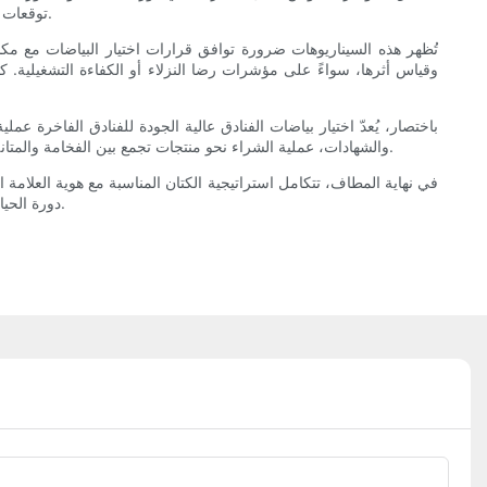
توقعات النزلاء ومتانة الملاءات. وقد أدى هذا القرار إلى انخفاض تكاليف الاستبدال على المدى الطويل، وتناسقٍ أكبر في المظهر الجمالي في جميع أنحاء الفندق.
تُظهر هذه السيناريوهات ضرورة توافق قرارات اختيار البياضات مع مكانة 
وقياس أثرها، سواءً على مؤشرات رضا النزلاء أو الكفاءة التشغيلية. كم
باختصار، يُعدّ اختيار بياضات الفنادق عالية الجودة للفنادق الفاخرة ع
والشهادات، عملية الشراء نحو منتجات تجمع بين الفخامة والمتانة. ويستفيد اختيار الموردين من مزيج من الحرفية المتقنة وموثوقية العقود، حيث تُشكّل الشهادات وسلاسل التوريد الشفافة بشكل متزايد معايير الجودة.
في نهاية المطاف، تتكامل استراتيجية الكتان المناسبة مع هوية العلامة ا
دورة الحياة القائمة على البيانات، تستطيع الفنادق الفاخرة تقديم تجارب نسيجية مميزة تُرضي الضيوف باستمرار، مع تحقيق أقصى قيمة ممكنة وتقليل الأثر البيئي.