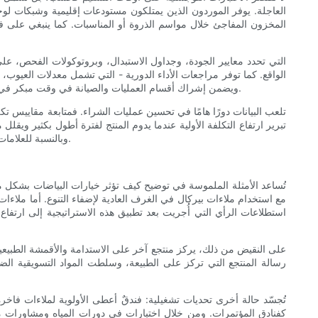
العاجلة. يوفر الموردون الذين يمتلكون مستودعات إقليمية وشبكات ل
المخزون المفاجئ خلال مواسم الذروة أو المناسبات. كما ينبغي على فر
الواقع. كما توفر مراجعات الأداء الدورية - التي تشمل معدلات العيوب، 
ويضمن إشراك أقسام العمليات والصيانة في وقت مبكر في عملية تحديد المواصفات توافق المنتجات المختارة مع المعدات والعمليات الداخلية، مما يقلل من مخاطر عدم التوافق بين الجماليات والوظائف العملية.
تلعب البيانات دورًا هامًا في تحسين عمليات الشراء. فمتابعة مقاييس تك
تبرير ارتفاع التكلفة الأولية عندما يدوم المنتج لفترة أطول بكثير ويقلل
وبالنسبة للعلامات التجارية العالمية، يُسهّل توحيد رموز المنتجات ومواصفاتها عبر المناطق عملية الطلب وإعداد التقارير، مما يُتيح تحسين التنبؤات وتحقيق وفورات الحجم.
تُساعد الأمثلة الملموسة في توضيح كيف تؤثر خيارات البياضات بشكل مباش
مع استخدام ملاءات بيركال في الغرف العادية لإضفاء التنوع. أما ملاءا
استطلاعات الرأي التي أُجريت بعد تطبيق هذه الاستراتيجية إلى ارتفاع
على النقيض من ذلك، يركز منتجع آخر على الاستدامة والأقمشة الطبيعية.
رسالة المنتجع التي تركز على الطبيعة، وسلطت المواد التسويقية الضو
تُجسّد حالة أخرى تحديات تشغيلية: فندقٌ أعطى الأولوية لملاءات فاخر
كفنادق المؤتمرات. ومن خلال اختبارات في دورات المياه ومشاورات مع 