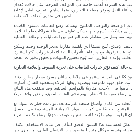
كتسب هذه السرعة أهمية خاصة في المواقف الحرجة، مثل حالات فقدان
اء النقل ويوفر مساحة التخزين، بينما يساهم التغليف القابل لإعادة
التدوير في تحقيق أهداف الاستدامة.
د وضع اتفاقيات مستوى الخدمة (SLAs) التي تحدد معايير الجودة، وجداول الاستبدال، وبروتوكولات الفحص، على مواءمة العمليات التشغيلية مع
ظهور أي مشكلات، يُسهم حلها بشكل تعاوني في بناء شراكات طويلة الأمد.
 الإصلاح، تُتيح تقييمًا أدق للقيمة مقارنةً بسعر الوحدة وحده. ويمكن
 عند توفرها، مع مراعاة التأثيرات البيئية لاتخاذ قرارات أكثر استنارة.
 حالة: كيف تؤثر خيارات البياضات على تجربة الضيوف والعلامة التجارية
 بوتيكيًا في المدينة استثمر في ملاءات ساتان مميزة بشعار مطرز بدقة،
قة، مما خلق هوية ملموسة وبصرية ربطها النزلاء بشخصية الفندق. أشارت
قاموا في الأجنحة مقارنةً بالمواسم السابقة. وقد تحققت هذه النتائج
أغطية من الكتان وأصباغ طبيعية غير معالجة. تواءمت خيارات المواد مع
المنتجع انخفاضًا في كميات المواد الكيميائية المستخدمة في الغسيل
نظرًا لحساسية هذا النسيج الدقيق للتآكل في بيئات الاستخدام الكثيف
ذية، ونسيج بيركال متين للمناطق ذات الإشغال العالي، ما يوازن بين