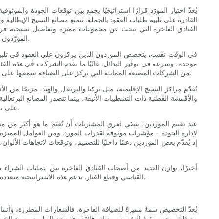
يُعدّ اختيار المورّد قرارًا استراتيجيًا يجمع بين توقعات الجودة والموثو
القادرة على تلبية طلبات العقود بالجملة. تتمتع مصانع النسيج الإيطال
الفنادق الفاخرة التي تبحث عن مجموعات مميزة وتفاصيل نسيجية فريدة. أ
المورّدون في تطوير الألوان حسب الطلب، وأنماط الجاكار الحصرية، وأعمال التطريز الدقيقة، على الرغم من أن الحد الأدنى للإنتاج والأسعار لديهم قد تكون أعلى.
في الوقت نفسه، يتخصص الموردون الذين يركزون على العقود في تلبية 
موحدة، وسرعة في توفير البدائل. غالبًا ما تقدم الشركات في هذه الف
من الشركات المصنعة المماثلة التي تركز على الضيافة سمعتها على الأداء الموثوق للمنتجات، وحزم الخدمات الشاملة، وشبكات الخدمات اللوجستية العالمية التي تدعم المنشآت الكبيرة ومجموعات الفنادق متعددة المواقع.
تُقدّم مراكز النسيج الإقليمية، مثل تركيا والبرتغال والهند، مزيجًا من
والأقمشة القطنية ذات التشطيبات الأنيقة، بينما تتصدر المصانع البرتغال
على تلبية احتياجات كلٍ من الحرف اليدوية المنزلية والطلبات التصديرية واسعة النطاق، مما يوفر الكفاءة والقدرة الإنتاجية مع أنظمة امتثال متطورة باستمرار.
عند تقييم الموردين، ينبغي لفرق المشتريات أن تُقيّم ما هو أكثر من م
إذ يُقدّم بعض الموردين دعمًا داخليًا للتصميم، وتوقعات لاتجاهات الألوا
أخيرًا، يوازن العديد من أصحاب الفنادق الفاخرة بين عمليات الشر
القياسي وقطع الغيار. تدعم هذه الاستراتيجية متعددة الموردين تمييز العلامة التجارية في المساحات المتميزة، مع إدارة التكاليف وضمان استمرارية العمليات لتلبية احتياجات الفندق من البياضات بشكل عام.
يُعدّ التخصيص سمةً مميزةً للضيافة الفاخرة. فالشعارات المطرزة، وأنماط 
مع ذلك، يجب تنفيذ التخصيص بعناية فائقة. فموضع التطريز، ونوع الخيو