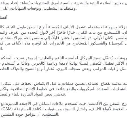
يير السلامة البيئية والبشرية. بالنسبة لفرق المشتريات، يُساعد إعداد ورقة موا
ومتطلبات التشطيب، وتوقعات الشهادات، على توحيد عروض الموردين وضمان جودة متسقة عبر دورات الإنتاج المتعددة.
أفضل 
 النزلاء وسهولة الاستخدام. تشمل الألياف المُفضلة أنواع القطن طويل التيلة، كا
ان، المُستخرج من نبات الكتان، خيارًا فاخرًا آخر لأنواع مُحددة من الغرف وا
ول ملمس الكتان الأولي، ذو الملمس الخشن قليلًا، إلى ملمس ناعم مع الاستخدام،
تينسل (ليوسيل) والفيسكوز المُستخرج من الخيزران، لما تُوفره هذه الألياف 
استدامة مُلائمة، مع العلم أنها تتطلب عناية خاصة في التشطيب والغسيل.
وشات. يُفضّل نسيج البيركال لملمسه الناعم والنظيف؛ إذ يوفر نسيجه المحكم ذو ا
 الأكثر تعقيدًا، فيُضفي لمسةً نهائيةً لامعةً وناعمةً كالحرير، وغالبًا ما يُست
ثل واقيات المراتب وبعض منتجات التيري، تُختار أنواع النسيج والحياكة الخاصة 
ئية ملائمة لقطاع الضيافة. تضمن عمليات ما قبل الانكماش الحفاظ على شكل المنت
 التشطيبات المضادة للميكروبات والبقع شائعة في خطوط الإنتاج التعاقدية، ولكن
تتلاشى بعض المواد الطاردة للماء والمضادة للميكروبات، كما تتطلب بعض التركيبات الكيميائية دراسة بيئية دقيقة.
زج المتقن بين الأقمشة، حيث تُستخدم ملاءات الساتان في الأجنحة المميزة مع م
التشطيب، أن تتوافق جودة الملمس مع وعود العلامة التجارية، مع مراعاة متطلبات الغسيل التجاري الصارمة.