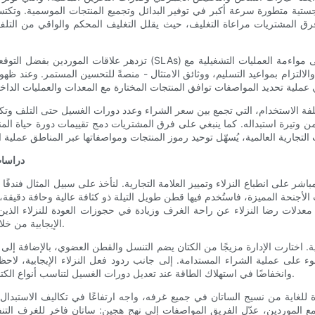
وجستية متطورة سرعة أكبر في توفير البدائل وتجميع المنتجات الموسمية. وت
ق المشتريات مراعاة التغليف، حيث يقلل التغليف المحكم والواقي من التلف أثن
تزدهر علاقات الموردين بفضل التوقعات الواضحة والتواصل المفتوح. ويساع
والالتزام بمواعيد التسليم، ووثائق الامتثال - منصةً للتحسين المستمر. وعند 
لفة الاستخدام، التي تجمع بين سعر الشراء وعدد دورات الغسيل حتى التلف وتكاليف
 من وتيرة استبداله. كما ينبغي على فرق المشتريات دمج تقييمات دورة حياة المنتج،
دراسات
ر على انطباع النزلاء وتمييز العلامة التجارية. لنأخذ على سبيل المثال فندقًا
ت الأجنحة المميزة، فاستُخدم فيها قطن طويل التيلة ذو كثافة عالية وحافة دقي
 معدلات رضا النزلاء عن راحة الغرف وزيادة في حجوزات العودة للنزلاء الذين أ
الإيجابية من خلال ارتفاع متوسط ​​الأسعار اليومية في الفئات المميزة وتعزيز ولاء النزلاء.
 اختارت الإدارة مزيجًا من الكتان يضم التنسل والقطن العضوي، بالإضافة إلى 
ء على عملية الشراء المستدامة. إلى جانب ردود فعل النزلاء الإيجابية، لاحظ 
وانخفاضًا في استهلاك الطاقة عند تعديل دورات الغسيل لتناسب أنواع الكتان الرقيقة، وهو ما يُعد فائدة تشغيلية عوضت جزئيًا ارتفاع تكلفة الشراء.
ة للغاية من نسيج الساتان في جميع غرفه، واجه ارتفاعًا في تكاليف الاستبدال 
الموردين، عدّل الفريق المواصفات إلى نهجٍ هجين: ساتان فاخر للغرف التنفي