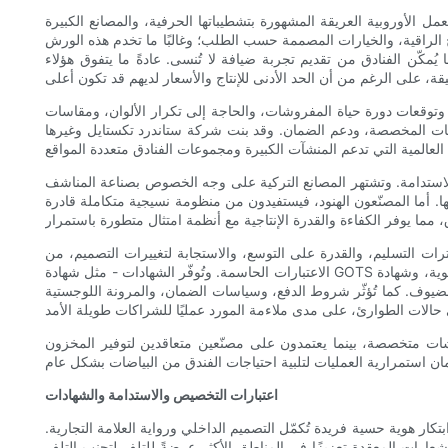
العمل الأوروبية العريقة المشهورة بتشطيباتها الحرفية، والمصانع الكبيرة
ج الراقية، والخيارات المصممة حسب الطلب؛ وغالبًا ما تخدم هذه الورش
ُمكّن الفنادق من تقديم تجربة ضيافة لا تُنسى. عادةً ما يتفوق هؤلاء
توقعات دورة حياة المفروشات، والحاجة إلى تكرار الألوان، ومقاسات
لامات المخصصة، ودعم الضمان. وقد بنت شركة ستاندرد تكستايل وغيرها
سات الاستدامة. وتشتهر المصانع التركية على وجه الخصوص بصناعة المناشف
تها. أما المصنّعون الهنود، فيستفيدون من منظومة نسيجية متكاملة قادرة
ترات التسليم، والقدرة على التوسع، والاستجابة لتغييرات التصميم، من
الاعتبارات الحاسمة. وتُوفّر الشهادات - مثل شهادة GOTS للمنسوجات العضوية، وشهادة OEKO-TEX للسلامة الكيميائية، ومعايير ISO لإدارة الجودة - مؤشرات موثوقة لقدرات المورد. ومن العوامل المميزة الأخرى الإبداع:
ية للضيوف. كما تُؤثّر شروط الدفع، وسياسات الضمان، والمرونة اللوجستية
ات متخصصة، بينما يعتمدون على مصنّعين متعاقدين لتوفير المخزون
اعتبارات التخصيص والاستدامة والشهادات
تكار هوية حسية فريدة تُكمّل التصميم الداخلي ورواية العلامة التجارية.
شعارات المعقدة تعزيزًا في المناطق الأكثر عرضةً للتلف لتجنب التلف