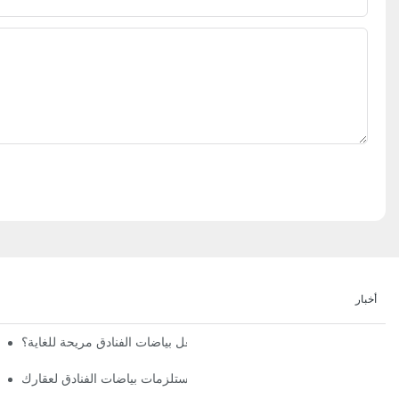
أخبار
ما الذي يجعل بياضات الفنادق مريحة للغاية؟
الدليل الأساسي لاختيار مستلزمات بياضات الفنادق لعقارك