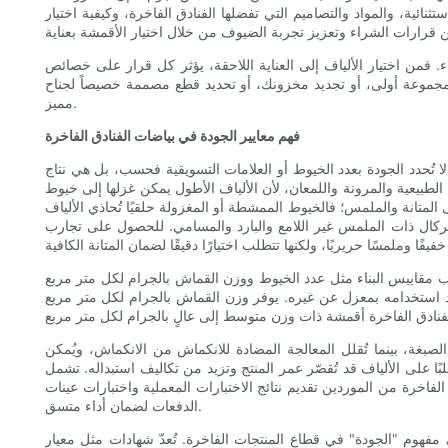
ثنائية، والمواد والتصاميم التي تفضلها الفنادق الفاخرة، وكيفية اختيار
. فمن اختيار الألياف إلى العناية اللاحقة، يؤثر كل قرار على خصائص
 مجموعة أولى، أو تجديد مخزونك، أو تحديد قطع مصممة خصيصاً لجناح
مميز.
فهم معايير الجودة في بياضات الفنادق الفاخرة
تُحدد الجودة بعدد الخيوط أو العلامات التسويقية فحسب، بل هي نتاج
لطبيعية والمرونة واللمعان، لأن الألياف الأطول يمكن غزلها إلى خيوط
المتانة والملمس؛ فالخيوط الممشطة أو المغزولة حلقيًا تُحاذي الألياف
بيركال ذات الملمس غير اللامع والبارد والمسامي. للحصول على تجارب
لقماش بالجرام لكل متر مربع (GSM) فهمًا سياقيًا. يُعدّ عدد الخيوط مؤشرًا مفيدًا عند مقارنة المنتجات المتشابهة - أي الألياف ذات الجودة وعدد
القماش بالجرام لكل متر مربع (GSM) إحساسًا أفضل بوزن القماش، والذي يرتبط بكثافته وثباته. بالنسبة لأغطية الوسائد والملاءات،
بغة، بينما تُقلل المعالجة المضادة للانكماش من الانكماش، ويُمكن
ًا على الألياف قد تُقصّر عمر المنتج وتزيد من تكاليف استبداله. تشمل
 الفاخرة من الموردين تقديم نتائج الاختبارات المعملية واختبارات عينات
الدفعات لضمان أداء متسق.
 الفاخرة. تُعدّ شهادات مثل معيار OEKO-TEX 100، ومعيار GOTS (المعيار العالمي للمنسوجات العضوية)، ومعيار