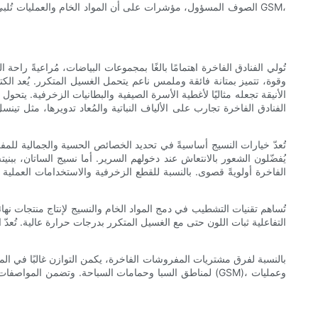
الصوف المسؤول، مؤشرات على أن المواد الخام والعمليات تُلبي معا
تُولي الفنادق الفاخرة اهتمامًا بالغًا بمجموعات البياضات، مُراعيةً راحة
وقوة، تتميز بمتانة فائقة وملمس ناعم يتحمل الغسيل المتكرر. يُعد الكت
الأنيقة تجعله مثاليًا لأغطية الأسرة الصيفية والبطانيات الزخرفية. يتح
الفنادق الفاخرة تجارب على الألياف النباتية والمُعاد تدويرها، مثل 
تُعدّ خيارات النسيج أساسيةً في تحديد الخصائص الحسية والجمالية للمفر
يُفضّلون الشعور بالانتعاش عند دخولهم السرير. أما نسيج الساتان، ببنيته
الفاخرة أولويةً قصوى. بالنسبة للقطع الزخرفية والاستخدامات العملية م
تُساهم تقنيات التشطيب في دمج المواد الخام والنسيج لإنتاج منتجات نها
التفاعلية ثبات اللون حتى مع الغسيل المتكرر بدرجات حرارة عالية. تُعدّ
بالنسبة لفرق مشتريات المفروشات الفاخرة، يكمن التوازن غالبًا في الم