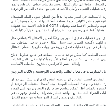
ى الطويل. إضافةً إلى ذلك، يُسهّل توحيد مقاسات حواف الخياطة، وعمق
ية الاستدامة في استراتيجياتها. بدءاً من القطن طويل التيلة المُستدام
ة تتبع مصادر الألياف، قيمةً مضافة. تُعدّ الشهادات دليلاً موضوعياً على
ادعاءات الاستدامة؛ فشهادة GOTS تُؤكد مصادر الألياف العضوية والمعايير الاجتماعية، وشهادة OEKO-TEX تُؤكد خلوّها من المواد الضارة، وشهادة التجارة العادلة أو ما شابهها تُشير إلى ممارسات عمل أخلاقية. بالنسبة
دين وفقًا لمعايير الامتثال الاجتماعي مثل SA8000 وSedex SMETA وBSCI. تُقلل هذه التدقيقات
 اللهب لأقمشة الستائر على سبيل المثال - ضرورية في المناطق التي
 حسب الطلب، كما يُمكن توحيد عمليات الصباغة في جميع خطوط الإنتاج
ن الحاجة إلى التخلص من أطقم الأسرة بأكملها - في تقليل النفايات
وإطالة العمر الافتراضي لمخزون البياضات الأساسية.
ل الممارسات في مجال الطلب والخدمات اللوجستية وعلاقات الموردين
ت المخزون لتجنب التخزين الزائد ومنع النقص الذي يُؤثر سلبًا على دوران
ينة والموحدة العمليات اليومية، بينما تُحفظ المنتجات الزخرفية أو
مميزة بكميات أقل. يُمكن لتطبيق نظام إدارة المخزون من قِبل المورد (VMI) مع موردين موثوقين أن يُقلل من الأعباء الإدارية ويضمن التجديد في الوقت المناسب. تستفيد أنظمة VMI من نقاط إعادة الطلب المتفق عليها،
لبات الشراء الشاملة مع مواعيد تسليم مُجدولة أن تُحقق وفورات في
التكاليف وتضمن اتساق المواصفات بين جميع الفنادق.
ى التكلفة الإجمالية عند وصول البضائع وسرعة الاستجابة للاحتياجات