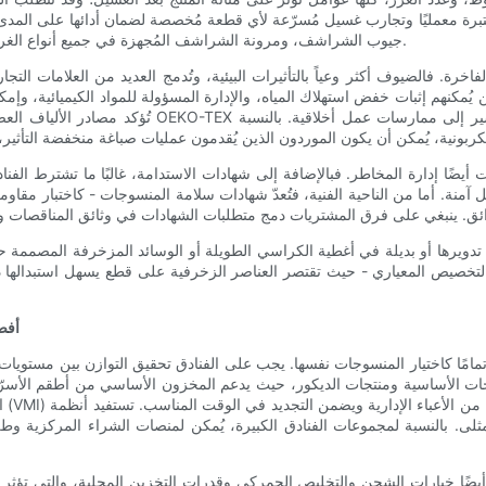
ختبرة معمليًا وتجارب غسيل مُسرّعة لأي قطعة مُخصصة لضمان أدائها على المد
جيوب الشراشف، ومرونة الشراشف المُجهزة في جميع أنواع الغرف، عمليات التنظيف ويُقلّل الأخطاء، حتى مع اختلاف العناصر الزخرفية.
ة. فالضيوف أكثر وعياً بالتأثيرات البيئية، وتُدمج العديد من العلامات التجار
مكنهم إثبات خفض استهلاك المياه، والإدارة المسؤولة للمواد الكيميائية، وإمكاني
ًا إدارة المخاطر. فبالإضافة إلى شهادات الاستدامة، غالبًا ما تشترط الفنادق إجراء عمليات تدقيق للمور
أما من الناحية الفنية، فتُعدّ شهادات سلامة المنسوجات - كاختبار مقاومة
د تدويرها أو بديلة في أغطية الكراسي الطويلة أو الوسائد المزخرفة المصممة
التخصيص المعياري - حيث تقتصر العناصر الزخرفية على قطع يسهل استبدالها دو
أفض
ة، تمامًا كاختيار المنسوجات نفسها. يجب على الفنادق تحقيق التوازن بين مستويا
 الأساسية ومنتجات الديكور، حيث يدعم المخزون الأساسي من أطقم الأسرّة المت
ال
مثلى. بالنسبة لمجموعات الفنادق الكبيرة، يُمكن لمنصات الشراء المركزية وط
ضًا خيارات الشحن والتخليص الجمركي وقدرات التخزين المحلية، والتي تؤثر عل