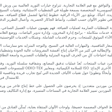
قية والتوافق مع قيم العلامة التجارية. تتراوح خيارات التوريد العالمية بين ورش 
ية والسويسرية المتخصصة بسمعة طويلة في التشطيبات الاستثنائية، وتقنيات النسي
حيانًا، توسّع دور الأزياء الراقية خطوط إنتاجها لتشمل قطاع الضيافة، مما ي
المتطلبات الصارمة لعمليات الضيافة. فهم يفهمون عمليات الغسيل الصناعي، و
ئة خدمات متكاملة - برامج إدارة المخزون، وإدارة تدوير البياضات، ووضع الع
 الأسعار التنافسية، والمهارات العالية في النسيج، والتوجه المتزايد نحو ممار
ية والإيطالية في كثير من الأحيان إنتاج أقمشة المفروشات عالية الجودة وتشطيبا
جرد عينات المنتجات. تُعدّ عمليات تدقيق المصانع، وشفافية سلسلة التوريد، وف
ن، وأبحاثًا وتطويرًا حول تقنيات الألياف الجديدة التي تُتيح تجارب فريدة وتنافس
للاستبدال في حالات الطوارئ، على مدى ملاءمة المورد عمليًا للشراكات طويلة الأمد.
اء من موردين متعددين: إذ يحرصون على الحصول على خط إنتاج فاخر من ورش
الحواف المصممة خصيصًا، ولوحات الألوان المنتقاة بعناية، تُمكّن الفنادق من اب
ط، وعدد الغرز، كلها عوامل تؤثر على متانة المنتج بعد الغسيل؛ وقد تتطلب ال