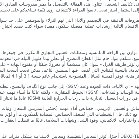
ى تكاليف التشغيل. تتناول هذه المقالة بالتفصيل ما يميز مفروشات الفنادق الاست
فروقات الدقيقة في التصميم والأداء التي تهم النزلاء والموظفين على حد سواء
الأقسام التالية إرشادات عملية مفصلة ستكون مفيدة سواء كنت بصدد اختيار
ازن بين الراحة الملمسية ومتطلبات الغسيل التجاري المتكرر. في جوهرها، لا 
صنيع. تساهم مواد خام مثل القطن المصري أو قطن بيما طويل التيلة في النعومة ا
ثر طريقة الغزل - سواء كان ممشطًا أو مغزولًا حلقيًا أو مفتوح النهاية - على 
مة. بالنسبة للفنادق التي تُفضل فيها الملمس الناعم، يمكن تحديد أنسجة ال
إلى جانب نوع الألياف والنسيج، تتطلب مقاييس البناء مثل عدد الخيوط ووزن ا
الخيوط المتقاربة - ولكنه غالبًا ما يُساء فهمه عند استخدامه بمعزل عن غيره. يوفر وزن 
ماش والغسيل الإنزيمي، خصائص أداء مهمة. يُحسّن التمريس اللمعان وثبات الص
ة. مع ذلك، فإن التشطيبات التي تُضعف الخصائص المضادة للميكروبات أو تُؤثر سلب
ل، واختبارات الانكماش، وقوة الشد، وشهادات السلامة. غالبًا ما تتطلب العقارات
أخيرًا، تُؤثر المعايير التنظيمية ومعايير الاستدامة بشكل متزايد على مفهوم "الجودة" في قطاع المنتجات