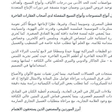
صفات تُحدد الحد الأدنى من درجات الألياف، وأنواع النسيج، وأهداف GSM،
أنواع المنسوجات وأنواع النسيج المفضلة لدى أصحاب العقارات الفاخرة
لقطن المصري، وسوبيما (بيما)، وغيرها، نظرًا لإنتاجها خيوطًا أكثر نعومة
لمستلزمات الموسمية؛ فملمسه الطبيعي، وقدرته على التهوية، وانسيابيته
 مما يُضفي عليه لمسة فخامة دافئة تُقدرها الفنادق الصغيرة. كما تُجري
من قدرة استثنائية على امتصاص الرطوبة، وملمس ناعم كالحرير، وخصائص
لطبقات المتراكبة تهويةً جيدةً وسطحًا غير لامع يُناسب النزلاء الذين
خدم في الأجنحة الفاخرة أو أطقم الأسرة الفاخرة حيث تُعتبر تجربة اللمس
- مثل الجاكار والدوبي والتيري الحلقي عالي الكثافة - لمتانتها وتعدد
استخداماتها في التصميم.
جات في الغسالات الصناعية، بينما تُعزز تقنيات تشبع الألوان والأصباغ
 على فرق المشتريات مراعاة عوامل مثل المتانة والامتثال للوائح؛ إذ قد
لاءات البيركال في الغرف العادية، وتُستخدم أغطية الكتان في الفنادق
ذات التصميم العصري، بينما يُخصص قماش التيري المتين عالي الكثافة (GSM) لمناطق السبا وحمامات السباحة. وتضمن المواصفات الدقيقة لأنواع الألياف، واختيار النسيج، ومستويات الكثافة المستهدفة (GSM)، وعمليات
أبرز الموردين والمصنعين الذين يستحقون الاهتمام