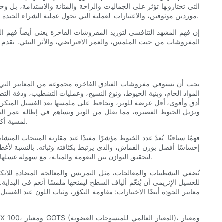
التي تختارونها تؤثر على الجماليات والراحة والمتانة والاستدامة، بل وحت
موردين موثوقين، والاعتبارات العملية التي تحول عملية الشراء الجيدة إلى استثمار استراتيجي. تابعوا القراءة لاكتشاف رؤى قيّمة تساعدكم على تحسين قرارات الشراء وتعزيز تجربة الضيوف من خلال اختيار الأقمشة بعناية.
إن فهم المشهد التنافسي لتوريد المفروشات الفاخرة يعني أيضاً فهم ال
المفروشات من حيث الملمس، والعمر الافتراضي، والأثر البيئي. تقدم 
يجب أن تستوفي مفروشات الفنادق الفاخرة مجموعة من المعايير التي تو
المواد الخام، وبنية الخيوط، ونوع النسيج، وعمليات التشطيب، ودقة الت
أدق وأقوى، أقل عرضة للوبر، وتحافظ على ملمسها بعد الغسيل المتكرر. تؤ
وتزيل الخيوط القصيرة، مما يقلل من الوبر ويساهم في إطالة عمر الخد
لمسية أكثر متعة، توفر أقمشة الساتان المنسوجة باستخدام عائم بنسبة 3:1 أو 4:1 لمعانًا خفيفًا وملمسًا حريريًا، ولكنها تتطلب اختيارًا دقيقًا لضمان المتانة الكافية.
عادةً ما تختار الفنادق الفاخرة أقمشة ذات وزن متوسط ​​إلى عالٍ بالجرام لكل متر مربع (GSM) لتحقيق التوازن بين النعومة والمتانة، مع سهولة غسلها في دورات الغسيل التجارية ذات درجات الحرارة العالية.
تُضفي التشطيبات والمعالجات، مثل التمريس والمعالجة المضادة للانك
للغسيل الإنزيمي أن يُنعّم ألياف السطح ليمنحها ملمسًا أنعم في البداي
معايير الجودة أيضًا الاختبارات: مقاومة التكوّر، وثبات اللون عند الغسي