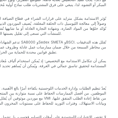
المبكر أو التشوه. لذا، ينبغي على فرق المشتريات طلب نماذج أولية مُ
تُؤثر الاستدامة بشكل متزايد على قرارات الشراء في قطاع الضيافة الفاخر
وصولاً إلى معالجة الليوسيل ذات الحلقة المغلقة، يُضيف الموردون الذين يُ
للمنشآت التي تسعى إلى تقليل بصمتها الكربونية، يُمكن أن يكون الموردون الذين يُقدمون عمليات صباغة منخفضة التأثير، وتغليفاً مُعاد تدويره، وبرامج استرجاع أو إعادة تدوير، خياراً جذاباً للغاية.
تدعم الشهادات أيض
من مخاطر السمعة من خلال ضمان ممارسات عمل عادلة وظروف عمل آمنة. 
تطبق قوانين محددة للحماية من الحرائق. ينبغي على فرق المشتريات دمج متطلبات الشهادات في وثائق المناقصات والنظر في إجراء عمليات تحقق دورية من جهات خارجية لضمان الامتثال.
يمكن أن تتكامل الاستدامة مع التخصيص: إذ يُمكن استخدام ألياف مُعا
المستدامة لتحقيق تناسق جمالي في الغرفة. ويُمكن أن يُساهم تحديد 
يُعدّ تنظيم الطلبات وإدارة الخدمات اللوجستية بكفاءة أمرًا بالغ الأهمي
الموظفين. من أفضل الممارسات الحفاظ على نسبة متوازنة بين المنتجات
وبيانات الاستهلاك، وفترات التوريد للحفاظ على مستويات المخزون ال
لا تقتصر الاعتبارات اللوجستية على أوقات التسليم فحسب، بل تشمل أي