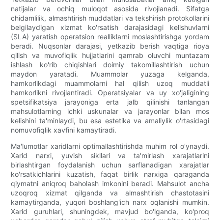
natijalar va ochiq muloqot asosida rivojlanadi. Sifatga
chidamlilik, almashtirish muddatlari va tekshirish protokollarini
belgilaydigan xizmat ko'rsatish darajasidagi kelishuvlarni
(SLA) yaratish operatsion realliklarni moslashtirishga yordam
beradi. Nuqsonlar darajasi, yetkazib berish vaqtiga rioya
qilish va muvofiqlik hujjatlarini qamrab oluvchi muntazam
ishlash ko'rib chiqishlari doimiy takomillashtirish uchun
maydon yaratadi. Muammolar yuzaga kelganda,
hamkorlikdagi muammolarni hal qilish uzoq muddatli
hamkorlikni rivojlantiradi. Operatsiyalar va uy xo'jaligining
spetsifikatsiya jarayoniga erta jalb qilinishi tanlangan
mahsulotlarning ichki uskunalar va jarayonlar bilan mos
kelishini ta'minlaydi, bu esa estetika va amaliylik o'rtasidagi
nomuvofiqlik xavfini kamaytiradi.
Ma'lumotlar xaridlarni optimallashtirishda muhim rol o'ynaydi.
Xarid narxi, yuvish sikllari va ta'mirlash xarajatlarini
birlashtirgan foydalanish uchun sarflanadigan xarajatlar
ko'rsatkichlarini kuzatish, faqat birlik narxiga qaraganda
qiymatni aniqroq baholash imkonini beradi. Mahsulot ancha
uzoqroq xizmat qilganda va almashtirish chastotasini
kamaytirganda, yuqori boshlang'ich narx oqlanishi mumkin.
Xarid guruhlari, shuningdek, mavjud bo'lganda, ko'proq