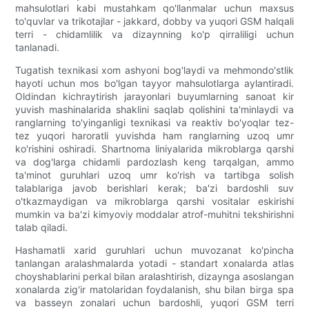
mahsulotlari kabi mustahkam qo'llanmalar uchun maxsus
to'quvlar va trikotajlar - jakkard, dobby va yuqori GSM halqali
terri - chidamlilik va dizaynning ko'p qirraliligi uchun
tanlanadi.
Tugatish texnikasi xom ashyoni bog'laydi va mehmondo'stlik
hayoti uchun mos bo'lgan tayyor mahsulotlarga aylantiradi.
Oldindan kichraytirish jarayonlari buyumlarning sanoat kir
yuvish mashinalarida shaklini saqlab qolishini ta'minlaydi va
ranglarning to'yinganligi texnikasi va reaktiv bo'yoqlar tez-
tez yuqori haroratli yuvishda ham ranglarning uzoq umr
ko'rishini oshiradi. Shartnoma liniyalarida mikroblarga qarshi
va dog'larga chidamli pardozlash keng tarqalgan, ammo
ta'minot guruhlari uzoq umr ko'rish va tartibga solish
talablariga javob berishlari kerak; ba'zi bardoshli suv
o'tkazmaydigan va mikroblarga qarshi vositalar eskirishi
mumkin va ba'zi kimyoviy moddalar atrof-muhitni tekshirishni
talab qiladi.
Hashamatli xarid guruhlari uchun muvozanat ko'pincha
tanlangan aralashmalarda yotadi - standart xonalarda atlas
choyshablarini perkal bilan aralashtirish, dizaynga asoslangan
xonalarda zig'ir matolaridan foydalanish, shu bilan birga spa
va basseyn zonalari uchun bardoshli, yuqori GSM terri