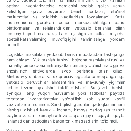
va o'z vaqtida to'ldirishni ta'minlashi mumkin. VMI tizimlari
optimal inventarizatsiya darajasini saqlab qolish uchun
kelishilgan qayta buyurtma berish nuqtalari, iste'mol
ma'lumotlari va to'ldirish vaqtlaridan foydalanadi. Katta
mehmonxona guruhlari uchun markazlashtirilgan xarid
platformalari va rejalashtirilgan yetkazib berishlar bilan
umumiy buyurtmalar xarajatlarni tejashga va mulklar bo'yicha
spetsifikatsiyalarning muvofiqligini ta'minlashga yordam
beradi.
Logistika masalalari yetkazib berish muddatidan tashqariga
ham chiqadi. Yuk tashish tanlovi, bojxona rasmiylashtiruvi va
mahalliy omborxona imkoniyatlari umumiy qo'nish narxiga va
shoshilinch ehtiyojlarga javob berishga ta'sir qiladi.
Mintaqaviy omborlar va ekspressiv logistika tarmoqlariga ega
yetkazib beruvchilar almashtirish va mavsumiy yig'imlar
uchun tezroq aylanishni taklif qilishadi. Bu javob berish,
ayniqsa, eng yuqori mavsumlar yoki tadbirlar paytida
to'satdan inventarizatsiya yo'qotilishi kabi yuqori xavfli
vaziyatlarda muhimdir. Xarid qilish guruhlari qadoqlashni ham
hisobga olishlari kerak - ixcham, himoya qadoqlash tranzit
paytida zararni kamaytiradi va saqlash joyini tejaydi; qayta
ishlanadigan qadoqlash barqarorlik maqsadlarini to'ldiradi.
Yetkazib beruvchilar bilan munosabatlar aniq kutilgan