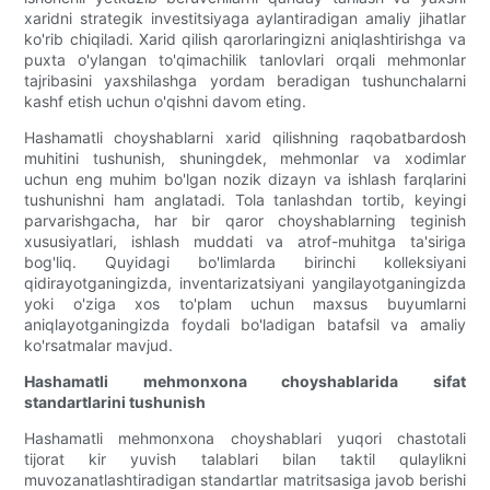
xaridni strategik investitsiyaga aylantiradigan amaliy jihatlar
ko'rib chiqiladi. Xarid qilish qarorlaringizni aniqlashtirishga va
puxta o'ylangan to'qimachilik tanlovlari orqali mehmonlar
tajribasini yaxshilashga yordam beradigan tushunchalarni
kashf etish uchun o'qishni davom eting.
Hashamatli choyshablarni xarid qilishning raqobatbardosh
muhitini tushunish, shuningdek, mehmonlar va xodimlar
uchun eng muhim bo'lgan nozik dizayn va ishlash farqlarini
tushunishni ham anglatadi. Tola tanlashdan tortib, keyingi
parvarishgacha, har bir qaror choyshablarning teginish
xususiyatlari, ishlash muddati va atrof-muhitga ta'siriga
bog'liq. Quyidagi bo'limlarda birinchi kolleksiyani
qidirayotganingizda, inventarizatsiyani yangilayotganingizda
yoki o'ziga xos to'plam uchun maxsus buyumlarni
aniqlayotganingizda foydali bo'ladigan batafsil va amaliy
ko'rsatmalar mavjud.
Hashamatli mehmonxona choyshablarida sifat
standartlarini tushunish
Hashamatli mehmonxona choyshablari yuqori chastotali
tijorat kir yuvish talablari bilan taktil qulaylikni
muvozanatlashtiradigan standartlar matritsasiga javob berishi