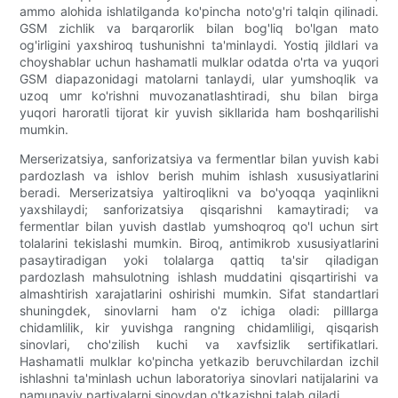
ammo alohida ishlatilganda ko'pincha noto'g'ri talqin qilinadi.
GSM zichlik va barqarorlik bilan bog'liq bo'lgan mato
og'irligini yaxshiroq tushunishni ta'minlaydi. Yostiq jildlari va
choyshablar uchun hashamatli mulklar odatda o'rta va yuqori
GSM diapazonidagi matolarni tanlaydi, ular yumshoqlik va
uzoq umr ko'rishni muvozanatlashtiradi, shu bilan birga
yuqori haroratli tijorat kir yuvish sikllarida ham boshqarilishi
mumkin.
Merserizatsiya, sanforizatsiya va fermentlar bilan yuvish kabi
pardozlash va ishlov berish muhim ishlash xususiyatlarini
beradi. Merserizatsiya yaltiroqlikni va bo'yoqqa yaqinlikni
yaxshilaydi; sanforizatsiya qisqarishni kamaytiradi; va
fermentlar bilan yuvish dastlab yumshoqroq qo'l uchun sirt
tolalarini tekislashi mumkin. Biroq, antimikrob xususiyatlarini
pasaytiradigan yoki tolalarga qattiq ta'sir qiladigan
pardozlash mahsulotning ishlash muddatini qisqartirishi va
almashtirish xarajatlarini oshirishi mumkin. Sifat standartlari
shuningdek, sinovlarni ham o'z ichiga oladi: pilllarga
chidamlilik, kir yuvishga rangning chidamliligi, qisqarish
sinovlari, cho'zilish kuchi va xavfsizlik sertifikatlari.
Hashamatli mulklar ko'pincha yetkazib beruvchilardan izchil
ishlashni ta'minlash uchun laboratoriya sinovlari natijalarini va
namunaviy partiyalarni sinovdan o'tkazishni talab qiladi.