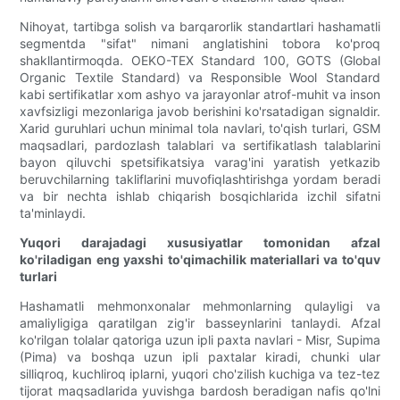
Nihoyat, tartibga solish va barqarorlik standartlari hashamatli
segmentda "sifat" nimani anglatishini tobora ko'proq
shakllantirmoqda. OEKO-TEX Standard 100, GOTS (Global
Organic Textile Standard) va Responsible Wool Standard
kabi sertifikatlar xom ashyo va jarayonlar atrof-muhit va inson
xavfsizligi mezonlariga javob berishini ko'rsatadigan signaldir.
Xarid guruhlari uchun minimal tola navlari, to'qish turlari, GSM
maqsadlari, pardozlash talablari va sertifikatlash talablarini
bayon qiluvchi spetsifikatsiya varag'ini yaratish yetkazib
beruvchilarning takliflarini muvofiqlashtirishga yordam beradi
va bir nechta ishlab chiqarish bosqichlarida izchil sifatni
ta'minlaydi.
Yuqori darajadagi xususiyatlar tomonidan afzal
ko'riladigan eng yaxshi to'qimachilik materiallari va to'quv
turlari
Hashamatli mehmonxonalar mehmonlarning qulayligi va
amaliyligiga qaratilgan zig'ir basseynlarini tanlaydi. Afzal
ko'rilgan tolalar qatoriga uzun ipli paxta navlari - Misr, Supima
(Pima) va boshqa uzun ipli paxtalar kiradi, chunki ular
silliqroq, kuchliroq iplarni, yuqori cho'zilish kuchiga va tez-tez
tijorat maqsadlarida yuvishga bardosh beradigan nafis qo'lni