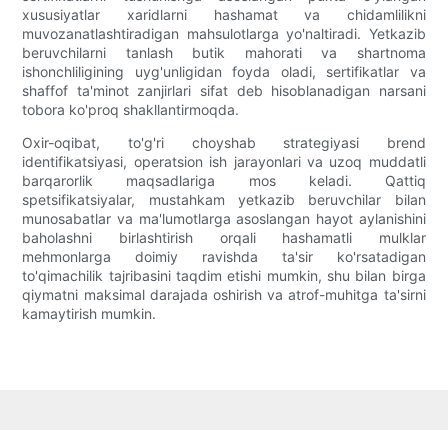
xususiyatlar xaridlarni hashamat va chidamlilikni
muvozanatlashtiradigan mahsulotlarga yo'naltiradi. Yetkazib
beruvchilarni tanlash butik mahorati va shartnoma
ishonchliligining uyg'unligidan foyda oladi, sertifikatlar va
shaffof ta'minot zanjirlari sifat deb hisoblanadigan narsani
tobora ko'proq shakllantirmoqda.
Oxir-oqibat, to'g'ri choyshab strategiyasi brend
identifikatsiyasi, operatsion ish jarayonlari va uzoq muddatli
barqarorlik maqsadlariga mos keladi. Qattiq
spetsifikatsiyalar, mustahkam yetkazib beruvchilar bilan
munosabatlar va ma'lumotlarga asoslangan hayot aylanishini
baholashni birlashtirish orqali hashamatli mulklar
mehmonlarga doimiy ravishda ta'sir ko'rsatadigan
to'qimachilik tajribasini taqdim etishi mumkin, shu bilan birga
qiymatni maksimal darajada oshirish va atrof-muhitga ta'sirni
kamaytirish mumkin.