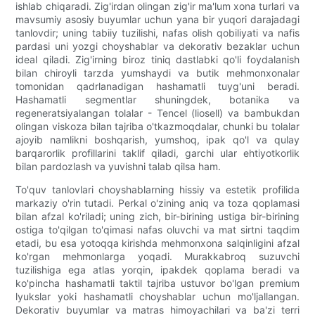
ishlab chiqaradi. Zig'irdan olingan zig'ir ma'lum xona turlari va
mavsumiy asosiy buyumlar uchun yana bir yuqori darajadagi
tanlovdir; uning tabiiy tuzilishi, nafas olish qobiliyati va nafis
pardasi uni yozgi choyshablar va dekorativ bezaklar uchun
ideal qiladi. Zig'irning biroz tiniq dastlabki qo'li foydalanish
bilan chiroyli tarzda yumshaydi va butik mehmonxonalar
tomonidan qadrlanadigan hashamatli tuyg'uni beradi.
Hashamatli segmentlar shuningdek, botanika va
regeneratsiyalangan tolalar - Tencel (liosell) va bambukdan
olingan viskoza bilan tajriba o'tkazmoqdalar, chunki bu tolalar
ajoyib namlikni boshqarish, yumshoq, ipak qo'l va qulay
barqarorlik profillarini taklif qiladi, garchi ular ehtiyotkorlik
bilan pardozlash va yuvishni talab qilsa ham.
To'quv tanlovlari choyshablarning hissiy va estetik profilida
markaziy o'rin tutadi. Perkal o'zining aniq va toza qoplamasi
bilan afzal ko'riladi; uning zich, bir-birining ustiga bir-birining
ostiga to'qilgan to'qimasi nafas oluvchi va mat sirtni taqdim
etadi, bu esa yotoqqa kirishda mehmonxona salqinligini afzal
ko'rgan mehmonlarga yoqadi. Murakkabroq suzuvchi
tuzilishiga ega atlas yorqin, ipakdek qoplama beradi va
ko'pincha hashamatli taktil tajriba ustuvor bo'lgan premium
lyukslar yoki hashamatli choyshablar uchun mo'ljallangan.
Dekorativ buyumlar va matras himoyachilari va ba'zi terri