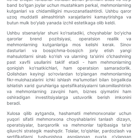
band bo'lgan joylar uchun mustahkam perkal, mehmonlarning
kutganlari va chidamliligini muvozanatlashtirdi. Ushbu qaror
uzoq muddatli almashtirish xarajatlarini kamaytirishga va
butun mulk bo'ylab yanada izchil estetikaga olib keldi.
Ushbu stsenariylar shuni ko'rsatadiki, choyshablar bo'yicha
qarorlar brend pozitsiyasi, operatsion reallik va
mehmonlarning kutganlariga mos kelishi kerak. Sinov
dasturlari va bosqichma-bosqich joriy etish yangi
mahsulotlarni sinab ko'rish va ularning ta'sirini o'lchashning
past xavfli usullarini taklif etadi - ham mehmonlarning
qoniqish ko'rsatkichlari, ham operatsion samaradorlik.
Qolishdan keyingi so'rovlardan to'plangan mehmonlarning
fikr-mulohazalarini ichki ishlash ma'lumotlari bilan birgalikda
ishlatish xarid guruhlariga spetsifikatsiyalarni takomillashtirish
va mehmonlarning zavqini ham, biznes qiymatini ham
oshiradigan investitsiyalarga ustuvorlik berish imkonini
beradi.
Xulosa qilib aytganda, hashamatli mehmonxonalar uchun
yuqori sifatli mehmonxona choyshablarini tanlash dizayn,
operatsiyalar, barqarorlik va mehmonlar tajribasiga ta'sir
qiluvchi strategik mashqdir. Tolalar, to'qishlar, pardozlash va
sertifikatlarni tushunishga asoslangan puxta o'ylangan