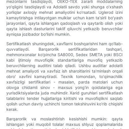
mezonlarni tasdiqlaydi, OEKO-TEX zararli moddalarning
yo'qligini tasdiqlaydi va Adolatli savdo yoki shunga o'xshash
yorliqlar axloqiy mehnat amaliyotini ko'rsatadi. Uglerod izini
kamaytirishga intilayotgan mulklar uchun kam ta'sirli bo'yash
jarayonlari, qayta ishlangan qadoqlash va qaytarib olish yoki
qayta ishlash dasturlarini taklif qiluvchi yetkazib beruvchilar
ayniqsa jozibador bo'lishi mumkin.
Sertifikatlash shuningdek, xavflarni boshqarishni ham qo'llab-
quvvatlaydi. Barqarorlik sertifikatlaridan tashqari,
mehmonxonalar ko'pincha SA8000, Sedex SMETA yoki BSCI
kabi ijtimoiy muvofiqlik standartlariga muvofiq yetkazib
beruvchilarning auditini talab qiladi. Ushbu auditlar adolatli
mehnat amaliyoti va xavfsiz ish sharoitlarini ta'minlash orqali
obro' xavfini kamaytiradi. Texnik tomondan, to'qimachilik
xavfsizligi sertifikatlari - masalan, parda matolari uchun
olovga chidamli sinov - maxsus yong'in qoidalariga ega
yurisdiktsiyalarda juda muhimdir. Xarid guruhlari sertifikatlash
talablarini tender hujjatlariga kiritishi va muvofiqlikni saqlab
qolish uchun davriy uchinchi tomon tekshiruvini ko'rib chiqishi
kerak.
Barqarorlik va moslashtirish kesishishi mumkin: qayta
ishlangan yoki muqobil tolalar maxsus shlyuz qoplamalarida