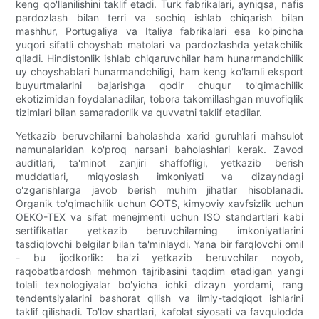
keng qo'llanilishini taklif etadi. Turk fabrikalari, ayniqsa, nafis
pardozlash bilan terri va sochiq ishlab chiqarish bilan
mashhur, Portugaliya va Italiya fabrikalari esa ko'pincha
yuqori sifatli choyshab matolari va pardozlashda yetakchilik
qiladi. Hindistonlik ishlab chiqaruvchilar ham hunarmandchilik
uy choyshablari hunarmandchiligi, ham keng ko'lamli eksport
buyurtmalarini bajarishga qodir chuqur to'qimachilik
ekotizimidan foydalanadilar, tobora takomillashgan muvofiqlik
tizimlari bilan samaradorlik va quvvatni taklif etadilar.
Yetkazib beruvchilarni baholashda xarid guruhlari mahsulot
namunalaridan ko'proq narsani baholashlari kerak. Zavod
auditlari, ta'minot zanjiri shaffofligi, yetkazib berish
muddatlari, miqyoslash imkoniyati va dizayndagi
o'zgarishlarga javob berish muhim jihatlar hisoblanadi.
Organik to'qimachilik uchun GOTS, kimyoviy xavfsizlik uchun
OEKO-TEX va sifat menejmenti uchun ISO standartlari kabi
sertifikatlar yetkazib beruvchilarning imkoniyatlarini
tasdiqlovchi belgilar bilan ta'minlaydi. Yana bir farqlovchi omil
- bu ijodkorlik: ba'zi yetkazib beruvchilar noyob,
raqobatbardosh mehmon tajribasini taqdim etadigan yangi
tolali texnologiyalar bo'yicha ichki dizayn yordami, rang
tendentsiyalarini bashorat qilish va ilmiy-tadqiqot ishlarini
taklif qilishadi. To'lov shartlari, kafolat siyosati va favqulodda