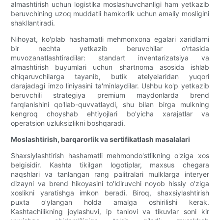
almashtirish uchun logistika moslashuvchanligi ham yetkazib
beruvchining uzoq muddatli hamkorlik uchun amaliy mosligini
shakllantiradi.
Nihoyat, ko'plab hashamatli mehmonxona egalari xaridlarni
bir nechta yetkazib beruvchilar o'rtasida
muvozanatlashtiradilar: standart inventarizatsiya va
almashtirish buyumlari uchun shartnoma asosida ishlab
chiqaruvchilarga tayanib, butik atelyelaridan yuqori
darajadagi imzo liniyasini ta'minlaydilar. Ushbu ko'p yetkazib
beruvchili strategiya premium maydonlarda brend
farqlanishini qo'llab-quvvatlaydi, shu bilan birga mulkning
kengroq choyshab ehtiyojlari bo'yicha xarajatlar va
operatsion uzluksizlikni boshqaradi.
Moslashtirish, barqarorlik va sertifikatlash masalalari
Shaxsiylashtirish hashamatli mehmondo'stlikning o'ziga xos
belgisidir. Kashta tikilgan logotiplar, maxsus chegara
naqshlari va tanlangan rang palitralari mulklarga interyer
dizayni va brend hikoyasini to'ldiruvchi noyob hissiy o'ziga
xoslikni yaratishga imkon beradi. Biroq, shaxsiylashtirish
puxta o'ylangan holda amalga oshirilishi kerak.
Kashtachilikning joylashuvi, ip tanlovi va tikuvlar soni kir