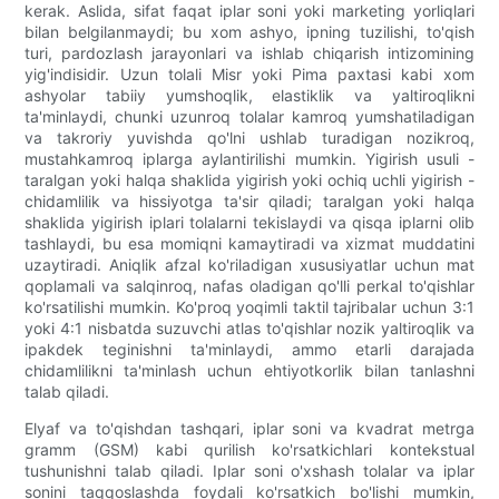
kerak. Aslida, sifat faqat iplar soni yoki marketing yorliqlari
bilan belgilanmaydi; bu xom ashyo, ipning tuzilishi, to'qish
turi, pardozlash jarayonlari va ishlab chiqarish intizomining
yig'indisidir. Uzun tolali Misr yoki Pima paxtasi kabi xom
ashyolar tabiiy yumshoqlik, elastiklik va yaltiroqlikni
ta'minlaydi, chunki uzunroq tolalar kamroq yumshatiladigan
va takroriy yuvishda qo'lni ushlab turadigan nozikroq,
mustahkamroq iplarga aylantirilishi mumkin. Yigirish usuli -
taralgan yoki halqa shaklida yigirish yoki ochiq uchli yigirish -
chidamlilik va hissiyotga ta'sir qiladi; taralgan yoki halqa
shaklida yigirish iplari tolalarni tekislaydi va qisqa iplarni olib
tashlaydi, bu esa momiqni kamaytiradi va xizmat muddatini
uzaytiradi. Aniqlik afzal ko'riladigan xususiyatlar uchun mat
qoplamali va salqinroq, nafas oladigan qo'lli perkal to'qishlar
ko'rsatilishi mumkin. Ko'proq yoqimli taktil tajribalar uchun 3:1
yoki 4:1 nisbatda suzuvchi atlas to'qishlar nozik yaltiroqlik va
ipakdek teginishni ta'minlaydi, ammo etarli darajada
chidamlilikni ta'minlash uchun ehtiyotkorlik bilan tanlashni
talab qiladi.
Elyaf va to'qishdan tashqari, iplar soni va kvadrat metrga
gramm (GSM) kabi qurilish ko'rsatkichlari kontekstual
tushunishni talab qiladi. Iplar soni o'xshash tolalar va iplar
sonini taqqoslashda foydali ko'rsatkich bo'lishi mumkin,