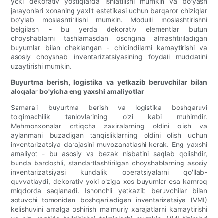
yoki dekorativ yostiqlarda ishlatilishi mumkin va bo'yash
jarayonlari xonaning yaxlit estetikasi uchun barqaror chiziqlar
bo'ylab moslashtirilishi mumkin. Modulli moslashtirishni
belgilash - bu yerda dekorativ elementlar butun
choyshablarni tashlamasdan osongina almashtiriladigan
buyumlar bilan cheklangan - chiqindilarni kamaytirishi va
asosiy choyshab inventarizatsiyasining foydali muddatini
uzaytirishi mumkin.
Buyurtma berish, logistika va yetkazib beruvchilar bilan
aloqalar bo'yicha eng yaxshi amaliyotlar
Samarali buyurtma berish va logistika boshqaruvi
to'qimachilik tanlovlarining o'zi kabi muhimdir.
Mehmonxonalar ortiqcha zaxiralarning oldini olish va
aylanmani buzadigan tanqisliklarning oldini olish uchun
inventarizatsiya darajasini muvozanatlashi kerak. Eng yaxshi
amaliyot - bu asosiy va bezak nisbatini saqlab qolishdir,
bunda bardoshli, standartlashtirilgan choyshablarning asosiy
inventarizatsiyasi kundalik operatsiyalarni qo'llab-
quvvatlaydi, dekorativ yoki o'ziga xos buyumlar esa kamroq
miqdorda saqlanadi. Ishonchli yetkazib beruvchilar bilan
sotuvchi tomonidan boshqariladigan inventarizatsiya (VMI)
kelishuvini amalga oshirish ma'muriy xarajatlarni kamaytirishi