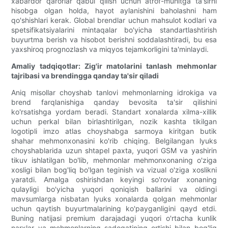
xabardor qarorlar qabul qilish uchun atrof-muhitga ta'sirni
hisobga olgan holda, hayot aylanishini baholashni ham
qo'shishlari kerak. Global brendlar uchun mahsulot kodlari va
spetsifikatsiyalarini mintaqalar bo'yicha standartlashtirish
buyurtma berish va hisobot berishni soddalashtiradi, bu esa
yaxshiroq prognozlash va miqyos tejamkorligini ta'minlaydi.
Amaliy tadqiqotlar: Zig'ir matolarini tanlash mehmonlar
tajribasi va brendingga qanday ta'sir qiladi
Aniq misollar choyshab tanlovi mehmonlarning idrokiga va
brend farqlanishiga qanday bevosita ta'sir qilishini
ko'rsatishga yordam beradi. Standart xonalarda xilma-xillik
uchun perkal bilan birlashtirilgan, nozik kashta tikilgan
logotipli imzo atlas choyshabga sarmoya kiritgan butik
shahar mehmonxonasini ko'rib chiqing. Belgilangan lyuks
choyshablarida uzun shtapel paxta, yuqori GSM va yashirin
tikuv ishlatilgan bo'lib, mehmonlar mehmonxonaning o'ziga
xosligi bilan bog'liq bo'lgan teginish va vizual o'ziga xoslikni
yaratdi. Amalga oshirishdan keyingi so'rovlar xonaning
qulayligi bo'yicha yuqori qoniqish ballarini va oldingi
mavsumlarga nisbatan lyuks xonalarda qolgan mehmonlar
uchun qaytish buyurtmalarining ko'payganligini qayd etdi.
Buning natijasi premium darajadagi yuqori o'rtacha kunlik
narxlar va mehmonlarning sadoqatining ortishi bilan bog'liq