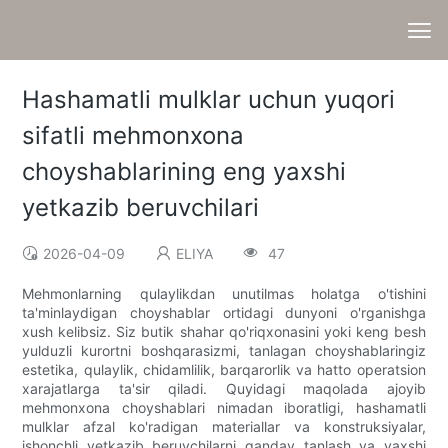
Hashamatli mulklar uchun yuqori
sifatli mehmonxona
choyshablarining eng yaxshi
yetkazib beruvchilari
2026-04-09
ELIYA
47
Mehmonlarning qulaylikdan unutilmas holatga o'tishini
ta'minlaydigan choyshablar ortidagi dunyoni o'rganishga
xush kelibsiz. Siz butik shahar qo'riqxonasini yoki keng besh
yulduzli kurortni boshqarasizmi, tanlagan choyshablaringiz
estetika, qulaylik, chidamlilik, barqarorlik va hatto operatsion
xarajatlarga ta'sir qiladi. Quyidagi maqolada ajoyib
mehmonxona choyshablari nimadan iboratligi, hashamatli
mulklar afzal ko'radigan materiallar va konstruksiyalar,
ishonchli yetkazib beruvchilarni qanday tanlash va yaxshi