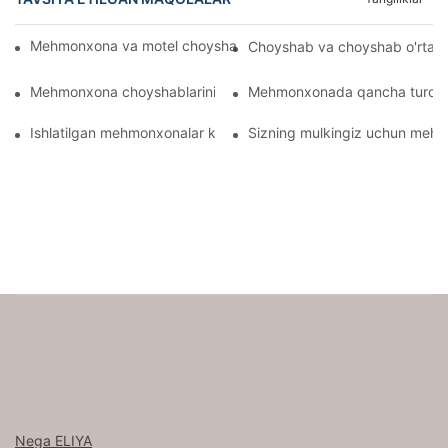
Mehmonxona va motel choyshablarini ulgurji Onlaynda sotib oli
Choyshab va choyshab o'rtasi
Mehmonxona choyshablarini nima shunchalik qulay qiladi
Mehmonxonada qancha turdag
Ishlatilgan mehmonxonalar kabi sifatli varaqlarni qanday topis
Sizning mulkingiz uchun mehmo
Nega ELIYA