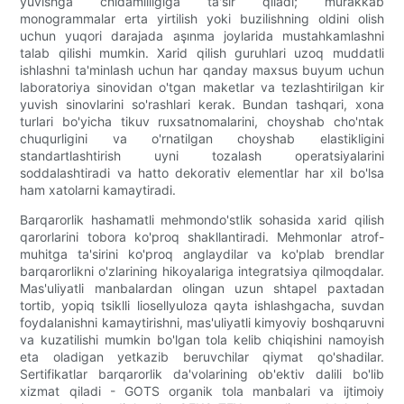
yuvishga chidamliligiga ta'sir qiladi; murakkab
monogrammalar erta yirtilish yoki buzilishning oldini olish
uchun yuqori darajada aşınma joylarida mustahkamlashni
talab qilishi mumkin. Xarid qilish guruhlari uzoq muddatli
ishlashni ta'minlash uchun har qanday maxsus buyum uchun
laboratoriya sinovidan o'tgan maketlar va tezlashtirilgan kir
yuvish sinovlarini so'rashlari kerak. Bundan tashqari, xona
turlari bo'yicha tikuv ruxsatnomalarini, choyshab cho'ntak
chuqurligini va o'rnatilgan choyshab elastikligini
standartlashtirish uyni tozalash operatsiyalarini
soddalashtiradi va hatto dekorativ elementlar har xil bo'lsa
ham xatolarni kamaytiradi.
Barqarorlik hashamatli mehmondo'stlik sohasida xarid qilish
qarorlarini tobora ko'proq shakllantiradi. Mehmonlar atrof-
muhitga ta'sirini ko'proq anglaydilar va ko'plab brendlar
barqarorlikni o'zlarining hikoyalariga integratsiya qilmoqdalar.
Mas'uliyatli manbalardan olingan uzun shtapel paxtadan
tortib, yopiq tsiklli liosellyuloza qayta ishlashgacha, suvdan
foydalanishni kamaytirishni, mas'uliyatli kimyoviy boshqaruvni
va kuzatilishi mumkin bo'lgan tola kelib chiqishini namoyish
eta oladigan yetkazib beruvchilar qiymat qo'shadilar.
Sertifikatlar barqarorlik da'volarining ob'ektiv dalili bo'lib
xizmat qiladi - GOTS organik tola manbalari va ijtimoiy