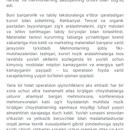
edi.
Buni barqarorlik va tabiiy teksturalarga e'tibor qaratadigan
kurort bilan solishtiring. Rahbariyat Tencel va organik
paxtadan tayyorlangan zig'ir aralashmalarini, zig'ir matolari
va ishlov berilmagan tabiiy bo'yoqlar bilan birlashtirdi.
Materiallar tanlovi kurortning tabiatga yo'naltirilgan brend
xabarlariga mos keldi va marketing materiallari barqaror xarid
jarayonini ta'kidladi. Mehmonlarning ijobiy fikr-
mulohazalaridan tashqari, kurort nozik aralashmalarga mos
ravishda yuvish sikllarini sozlaganda kir yuvish uchun
kimyoviy moddalar miqdori kamayganini va energiya sarfi
kamayganini payqadi - bu operatsion foyda xarid
xarajatlarining yuqori bo'lishini qisman qopladi.
Yana bir holat operatsion qiyinchiliklarni aks ettiradi: har bir
xona uchun ultra hashamatli atlas to'qilgan choyshablarga
ustuvor ahamiyat bergan mehmonxona, konferensiya
mehmonxonalari kabi og'ir foydalanish muhitida nozik
to'qilgan choyshablarning aşınmaya moyilligi tufayli yuqori
almashtirish darajasiga duch keldi. Yuvish xonasini sinovdan
o'tkazish va yetkazib beruvchilar bilan maslahatlashuvlar
orqali jamoa texnik xususiyatlarni gibrid yondashuvga qayta
ko'rib chiqdi: rahbarlar xonalari uchun premium atlas va ko'p