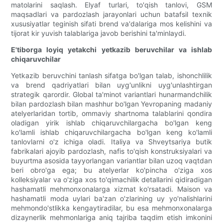
matolarini saqlash. Elyaf turlari, to'qish tanlovi, GSM
maqsadlari va pardozlash jarayonlari uchun batafsil texnik
xususiyatlar teginish sifati brend va'dalariga mos kelishini va
tijorat kir yuvish talablariga javob berishini ta'minlaydi.
E'tiborga loyiq yetakchi yetkazib beruvchilar va ishlab
chiqaruvchilar
Yetkazib beruvchini tanlash sifatga bo'lgan talab, ishonchlilik
va brend qadriyatlari bilan uyg'unlikni uyg'unlashtirgan
strategik qarordir. Global ta'minot variantlari hunarmandchilik
bilan pardozlash bilan mashhur bo'lgan Yevropaning madaniy
atelyerlaridan tortib, ommaviy shartnoma talablarini qondira
oladigan yirik ishlab chiqaruvchilargacha bo'lgan keng
ko'lamli ishlab chiqaruvchilargacha bo'lgan keng ko'lamli
tanlovlarni o'z ichiga oladi. Italiya va Shveytsariya butik
fabrikalari ajoyib pardozlash, nafis to'qish konstruksiyalari va
buyurtma asosida tayyorlangan variantlar bilan uzoq vaqtdan
beri obro'ga ega; bu atelyerlar ko'pincha o'ziga xos
kolleksiyalar va o'ziga xos to'qimachilik detallarini qidiradigan
hashamatli mehmonxonalarga xizmat ko'rsatadi. Maison va
hashamatli moda uylari ba'zan o'zlarining uy yo'nalishlarini
mehmondo'stlikka kengaytiradilar, bu esa mehmonxonalarga
dizaynerlik mehmonlariga aniq tajriba taqdim etish imkonini