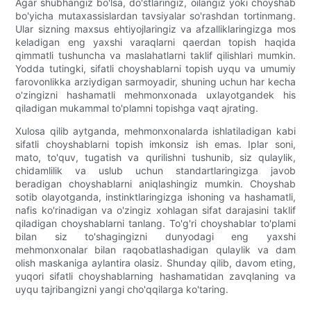
Agar shubhangiz bo'lsa, do'stlaringiz, oilangiz yoki choyshab
bo'yicha mutaxassislardan tavsiyalar so'rashdan tortinmang.
Ular sizning maxsus ehtiyojlaringiz va afzalliklaringizga mos
keladigan eng yaxshi varaqlarni qaerdan topish haqida
qimmatli tushuncha va maslahatlarni taklif qilishlari mumkin.
Yodda tutingki, sifatli choyshablarni topish uyqu va umumiy
farovonlikka arziydigan sarmoyadir, shuning uchun har kecha
o'zingizni hashamatli mehmonxonada uxlayotgandek his
qiladigan mukammal to'plamni topishga vaqt ajrating.
Xulosa qilib aytganda, mehmonxonalarda ishlatiladigan kabi
sifatli choyshablarni topish imkonsiz ish emas. Iplar soni,
mato, to'quv, tugatish va qurilishni tushunib, siz qulaylik,
chidamlilik va uslub uchun standartlaringizga javob
beradigan choyshablarni aniqlashingiz mumkin. Choyshab
sotib olayotganda, instinktlaringizga ishoning va hashamatli,
nafis ko'rinadigan va o'zingiz xohlagan sifat darajasini taklif
qiladigan choyshablarni tanlang. To'g'ri choyshablar to'plami
bilan siz to'shagingizni dunyodagi eng yaxshi
mehmonxonalar bilan raqobatlashadigan qulaylik va dam
olish maskaniga aylantira olasiz. Shunday qilib, davom eting,
yuqori sifatli choyshablarning hashamatidan zavqlaning va
uyqu tajribangizni yangi cho'qqilarga ko'taring.