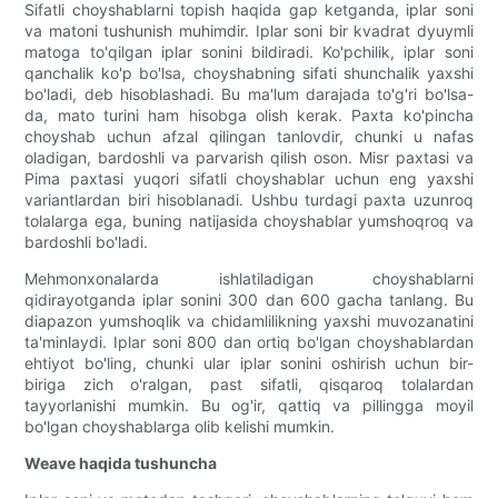
Sifatli choyshablarni topish haqida gap ketganda, iplar soni
va matoni tushunish muhimdir. Iplar soni bir kvadrat dyuymli
matoga to'qilgan iplar sonini bildiradi. Ko'pchilik, iplar soni
qanchalik ko'p bo'lsa, choyshabning sifati shunchalik yaxshi
bo'ladi, deb hisoblashadi. Bu ma'lum darajada to'g'ri bo'lsa-
da, mato turini ham hisobga olish kerak. Paxta ko'pincha
choyshab uchun afzal qilingan tanlovdir, chunki u nafas
oladigan, bardoshli va parvarish qilish oson. Misr paxtasi va
Pima paxtasi yuqori sifatli choyshablar uchun eng yaxshi
variantlardan biri hisoblanadi. Ushbu turdagi paxta uzunroq
tolalarga ega, buning natijasida choyshablar yumshoqroq va
bardoshli bo'ladi.
Mehmonxonalarda ishlatiladigan choyshablarni
qidirayotganda iplar sonini 300 dan 600 gacha tanlang. Bu
diapazon yumshoqlik va chidamlilikning yaxshi muvozanatini
ta'minlaydi. Iplar soni 800 dan ortiq bo'lgan choyshablardan
ehtiyot bo'ling, chunki ular iplar sonini oshirish uchun bir-
biriga zich o'ralgan, past sifatli, qisqaroq tolalardan
tayyorlanishi mumkin. Bu og'ir, qattiq va pillingga moyil
bo'lgan choyshablarga olib kelishi mumkin.
Weave haqida tushuncha