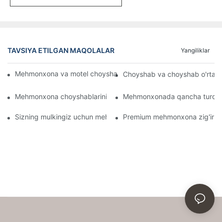
TAVSIYA ETILGAN MAQOLALAR
Yangiliklar
Mehmonxona va motel choyshablarini ulgurji Onlaynda sotib oli
Choyshab va choyshab o'rtasi
Mehmonxona choyshablarini nima shunchalik qulay qiladi
Mehmonxonada qancha turdag
Sizning mulkingiz uchun mehmonxona choyshablarini tanlash bo
Premium mehmonxona zig'ir mat