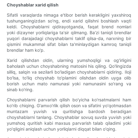
Choyshablar xarid qilish
Sifatli varaqlarda nimaga e'tibor berish kerakligini yaxshiroq
tushunganingizdan so'ng, endi xarid qilishni boshlash vaqti
keldi. Choyshablarni qidirayotganda, faqat brend nomlari
yoki dizayner yorliqlariga ta'sir qilmang. Ba'zi taniqli brendlar
yuqori darajadagi choyshablarni taklif qilsa-da, narxning bir
qismini mukammal sifat bilan ta'minlaydigan kamroq taniqli
brendlar ham ko'p.
Xarid qilishdan oldin, ularning yumshoqligi va og'irligini
baholash uchun choyshabning matosini his qiling. Qo'lingizda
silliq, salqin va sezilarli bo'ladigan choyshablarni qidiring. Iloji
bo'lsa, to'liq choyshab to'plamini olishdan oldin uyga olib
borish uchun mato namunasi yoki namunasini so'rang va
sinab ko'ring.
Choyshablarni parvarish qilish bo'yicha ko'rsatmalarni ham
ko'rib chiqing. G'amxo'rlik qilish oson va sifatini yo'qotmasdan
muntazam yuvish va quritishga bardosh beradigan
choyshablarni tanlang. Choyshablar sovuq suvda yuvish yoki
yumshoq quritish kabi maxsus parvarish talab qiladimi yoki
yo'qligini aniqlash uchun yorliqlarni diqqat bilan o'qing.