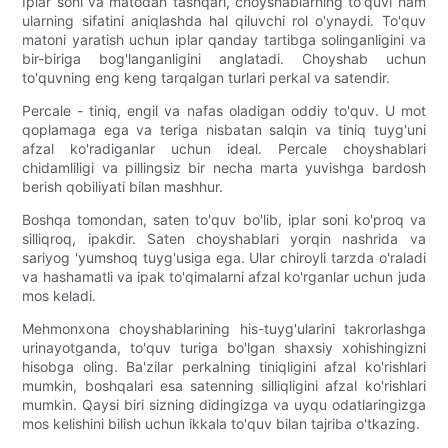
Iplar soni va matodan tashqari, choyshablarning to'quvi ham
ularning sifatini aniqlashda hal qiluvchi rol o'ynaydi. To'quv
matoni yaratish uchun iplar qanday tartibga solinganligini va
bir-biriga bog'langanligini anglatadi. Choyshab uchun
to'quvning eng keng tarqalgan turlari perkal va satendir.
Percale - tiniq, engil va nafas oladigan oddiy to'quv. U mot
qoplamaga ega va teriga nisbatan salqin va tiniq tuyg'uni
afzal ko'radiganlar uchun ideal. Percale choyshablari
chidamliligi va pillingsiz bir necha marta yuvishga bardosh
berish qobiliyati bilan mashhur.
Boshqa tomondan, saten to'quv bo'lib, iplar soni ko'proq va
silliqroq, ipakdir. Saten choyshablari yorqin nashrida va
sariyog 'yumshoq tuyg'usiga ega. Ular chiroyli tarzda o'raladi
va hashamatli va ipak to'qimalarni afzal ko'rganlar uchun juda
mos keladi.
Mehmonxona choyshablarining his-tuyg'ularini takrorlashga
urinayotganda, to'quv turiga bo'lgan shaxsiy xohishingizni
hisobga oling. Ba'zilar perkalning tiniqligini afzal ko'rishlari
mumkin, boshqalari esa satenning silliqligini afzal ko'rishlari
mumkin. Qaysi biri sizning didingizga va uyqu odatlaringizga
mos kelishini bilish uchun ikkala to'quv bilan tajriba o'tkazing.