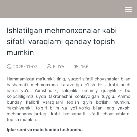
Ishlatilgan mehmonxonalar kabi
sifatli varaqlarni qanday topish
mumkin
2026-01-07
ELIYA
156
Hammamizga ma'lumki, tiniq, yuqori sifatli choyshablar bilan
hashamatli mehmonxona karavotiga o'tish hissi kabi hech
narsa yo'q. Yumshoqlik, salqinlik, umumiy qulaylik - bu
ko'pchiligimiz uyda takrorlashni xohlaydigan tuyg'u. Ammo
bunday kalibrli varaqlarni topish qiyin bo'lishi mumkin.
Yaxshiyamki, to'g'ri bilim va yo'l-yo'riq bilan, eng yaxshi
mehmonxonalardagi kabi hashamatli sifatli choyshablarni
topish mumkin.
Iplar soni va mato haqida tushuncha