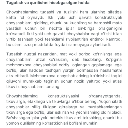
Tugatish va qurilishni hisobga olgan holda
Choyshablarning tugashi va tuzilishi ham ularning sifatiga
katta rol o'ynaydi. Ikki yoki uch qavatli konstruktsiyali
choyshablarni qidiring, chunki bu kuchliroq va bardoshli mato
yaratish uchun bir nechta iplar bir-biriga o'ralganligini
ko'rsatadi. Ikki yoki uch qavatli choyshablar vaqt o'tishi bilan
yirtib tashlash yoki teshiklarni rivojlantirish ehtimoli kamroq,
bu ularni uzoq muddatda foydali sarmoyaga aylantiradi.
Tugatish nuqtai nazaridan, mat yoki porloq ko'rinishga ega
choyshablarni afzal ko'rasizmi, deb hisoblang. Ko'pgina
mehmonxona choyshablari oddiy, oqlangan qoplamaga ega
bo'lib, ular haddan tashqari yorqin bo'lmasdan hashamatni
aks ettiradi. Mehmonxona choyshablarining ko'rinishini taqlid
qiluvchi murakkab teginish uchun nozik yaltiroq yoki atlas
tikuvli choyshablarni tanlang.
Choyshablarning konstruktsiyasini o'rganayotganda,
tikuvlarga, etaklarga va tikuvlarga e'tibor bering. Yuqori sifatli
choyshablar silliq tikilgan qirralarga va mustahkamlangan
tikuvlarga ega bo'lib, ular eskirish va yechilishning oldini oladi.
Bo'shashgan iplar yoki notekis tikuvlarni tekshiring, chunki bu
yomon qurilishning ko'rsatkichlari bo'lishi mumkin.