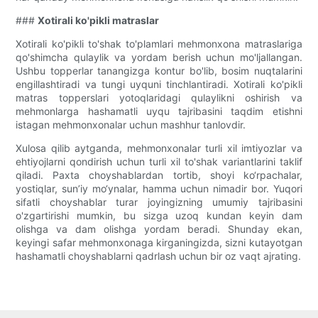
###
Xotirali ko'pikli matraslar
Xotirali ko'pikli to'shak to'plamlari mehmonxona matraslariga
qo'shimcha qulaylik va yordam berish uchun mo'ljallangan.
Ushbu topperlar tanangizga kontur bo'lib, bosim nuqtalarini
engillashtiradi va tungi uyquni tinchlantiradi. Xotirali ko'pikli
matras topperslari yotoqlaridagi qulaylikni oshirish va
mehmonlarga hashamatli uyqu tajribasini taqdim etishni
istagan mehmonxonalar uchun mashhur tanlovdir.
Xulosa qilib aytganda, mehmonxonalar turli xil imtiyozlar va
ehtiyojlarni qondirish uchun turli xil to'shak variantlarini taklif
qiladi. Paxta choyshablardan tortib, shoyi ko‘rpachalar,
yostiqlar, sun’iy mo‘ynalar, hamma uchun nimadir bor. Yuqori
sifatli choyshablar turar joyingizning umumiy tajribasini
o'zgartirishi mumkin, bu sizga uzoq kundan keyin dam
olishga va dam olishga yordam beradi. Shunday ekan,
keyingi safar mehmonxonaga kirganingizda, sizni kutayotgan
hashamatli choyshablarni qadrlash uchun bir oz vaqt ajrating.