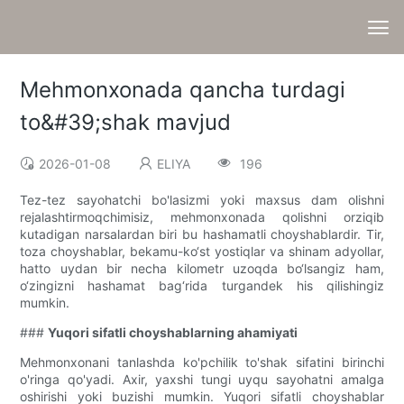
Mehmonxonada qancha turdagi
to&#39;shak mavjud
2026-01-08
ELIYA
196
Tez-tez sayohatchi bo'lasizmi yoki maxsus dam olishni
rejalashtirmoqchimisiz, mehmonxonada qolishni orziqib
kutadigan narsalardan biri bu hashamatli choyshablardir. Tir,
toza choyshablar, bekamu-ko‘st yostiqlar va shinam adyollar,
hatto uydan bir necha kilometr uzoqda bo‘lsangiz ham,
o‘zingizni hashamat bag‘rida turgandek his qilishingiz
mumkin.
###
Yuqori sifatli choyshablarning ahamiyati
Mehmonxonani tanlashda ko'pchilik to'shak sifatini birinchi
o'ringa qo'yadi. Axir, yaxshi tungi uyqu sayohatni amalga
oshirishi yoki buzishi mumkin. Yuqori sifatli choyshablar