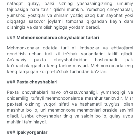
nafaqat qulay, balki sizning yashashingizning umumiy
tajribasiga ham ta'sir qilishi mumkin. Yumshoq choyshablar,
yumshoq yostiqlar va shinam yostiq uzoq kun sayohat yoki
diqqatga sazovor joylarni tomosha qilgandan keyin dam
olishingiz va dam olishingizga yordam beradi.
###
Mehmonxonalarda choyshablar turlari
Mehmonxonalar odatda turli xil imtiyozlar va ehtiyojlarni
qondirish uchun turli xil to'shak variantlarini taklif qiladi.
An'anaviy paxta choyshablaridan hashamatli ipak
ko'rpachalargacha keng tanlov mavjud. Mehmonxonada eng
keng tarqalgan ko'rpa-to'shak turlaridan ba'zilari:
###
Paxta choyshablari
Paxta choyshablari havo o'tkazuvchanligi, yumshoqligi va
chidamliligi tufayli mehmonxonalarda mashhur tanlovdir. Misr
paxtasi o'zining yuqori sifati va hashamatli tuyg'usi bilan
mashhur bo'lib, uni mehmonxona mehmonlari orasida sevimli
qiladi. Ushbu choyshablar tiniq va salqin bo'lib, qulay uyqu
muhitini ta'minlaydi.
###
Ipak yorganlar