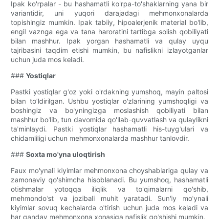
Ipak ko'rpalar - bu hashamatli ko'rpa-to'shaklarning yana bir
variantidir, uni yuqori darajadagi mehmonxonalarda
topishingiz mumkin. Ipak tabiiy, hipoalerjenik material bo'lib,
engil vaznga ega va tana haroratini tartibga solish qobiliyati
bilan mashhur. Ipak yorgan hashamatli va qulay uyqu
tajribasini taqdim etishi mumkin, bu nafislikni izlayotganlar
uchun juda mos keladi.
###
Yostiqlar
Pastki yostiqlar g'oz yoki o'rdakning yumshoq, mayin paltosi
bilan to'ldirilgan. Ushbu yostiqlar o'zlarining yumshoqligi va
boshingiz va bo'yningizga moslashish qobiliyati bilan
mashhur bo'lib, tun davomida qo'llab-quvvatlash va qulaylikni
ta'minlaydi. Pastki yostiqlar hashamatli his-tuyg'ulari va
chidamliligi uchun mehmonxonalarda mashhur tanlovdir.
###
Soxta mo'yna uloqtirish
Faux mo'ynali kiyimlar mehmonxona choyshablariga qulay va
zamonaviy qo'shimcha hisoblanadi. Bu yumshoq, hashamatli
otishmalar yotoqqa iliqlik va to'qimalarni qo'shib,
mehmondo'st va jozibali muhit yaratadi. Sun'iy mo'ynali
kiyimlar sovuq kechalarda o'tirish uchun juda mos keladi va
har qanday mehmonxona xonasiga nafislik qo'shishi mumkin.