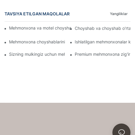
TAVSIYA ETILGAN MAQOLALAR
Yangiliklar
Mehmonxona va motel choyshablarini ulgurji Onlaynda sotib oli
Choyshab va choyshab o'rtasi
Mehmonxona choyshablarini nima shunchalik qulay qiladi
Ishlatilgan mehmonxonalar kabi
Sizning mulkingiz uchun mehmonxona choyshablarini tanlash bo
Premium mehmonxona zig'ir mat