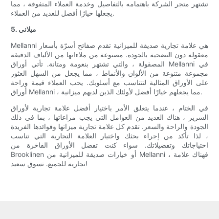
تشتهر متجر الشركة باهتمامه بالتفاصيل وخدمة العملاء المتفوقة ، مما
يجعلها خيارًا أفضل للعديد من العملاء.
5. ميلاني
Mellanni هي علامة تجارية صديقة للميزانية تقدم صفائح أسرّة بأسعار
معقولة دون التضحية بالجودة. مصنوعة من ملاءاتها من الألياف الدقيقة
المصقولة ، والتي تشتهر بنعومة ومتانة. تأتي أوراق Mellanni في
مجموعة متنوعة من الألوان والأنماط ، مما يجعل من السهل العثور
على الأوراق المثالية لتتناسب مع أسلوبك. يحب العملاء قيمة وراحة
أوراق Mellanni ، مما يجعلهم خيارًا أفضل لأولئك الذين لديهم ميزانية.
في الختام ، عندما يتعلق الأمر باختيار أفضل علامة تجارية لأوراق
السرير ، هناك العديد من العوامل التي يجب مراعاتها ، بما في ذلك
الجودة والراحة والسعر. تقدم كل علامة تجارية ميزاتها وفوائدها الفريدة
، لذا تأكد من إجراء بحثك واختيار العلامة التجارية التي تناسب
احتياجاتك وتفضيلاتك. سواء كنت تفضل الأوراق الفاخرة من
Brooklinen أو خيارات صديقة للميزانية من Mellanni ، فهناك علامة
تجارية للجميع. تسوق سعيد!