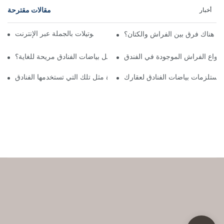
مقالات مقترحة
أخبار
اشترِ أغطية أسرّة الفنادق والموتيلات بالجملة عبر الإنترنت
ل هناك فرق بين الفراش والكتان؟
أنواع الفراش الموجودة في الفندق
ما الذي يجعل بياضات الفنادق مريحة للغاية؟
ر مستلزمات بياضات الفنادق لعقارك
كيفية العثور على ملاءات عالية الجودة مثل تلك التي تستخدمها الفنادق