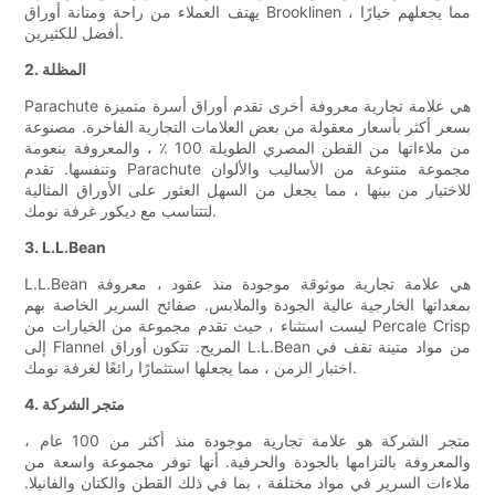
يهتف العملاء من راحة ومتانة أوراق Brooklinen ، مما يجعلهم خيارًا
أفضل للكثيرين.
2. المظلة
Parachute هي علامة تجارية معروفة أخرى تقدم أوراق أسرة متميزة
بسعر أكثر بأسعار معقولة من بعض العلامات التجارية الفاخرة. مصنوعة
من ملاءاتها من القطن المصري الطويلة 100 ٪ ، والمعروفة بنعومة
وتنفسها. تقدم Parachute مجموعة متنوعة من الأساليب والألوان
للاختيار من بينها ، مما يجعل من السهل العثور على الأوراق المثالية
لتتناسب مع ديكور غرفة نومك.
3. L.L.Bean
L.L.Bean هي علامة تجارية موثوقة موجودة منذ عقود ، معروفة
بمعداتها الخارجية عالية الجودة والملابس. صفائح السرير الخاصة بهم
ليست استثناء ، حيث تقدم مجموعة من الخيارات من Percale Crisp
إلى Flannel المريح. تتكون أوراق L.L.Bean من مواد متينة تقف في
اختبار الزمن ، مما يجعلها استثمارًا رائعًا لغرفة نومك.
4. متجر الشركة
متجر الشركة هو علامة تجارية موجودة منذ أكثر من 100 عام ،
والمعروفة بالتزامها بالجودة والحرفية. أنها توفر مجموعة واسعة من
ملاءات السرير في مواد مختلفة ، بما في ذلك القطن والكتان والفانيلا.