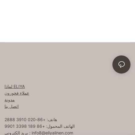
لماذا ELIYA
عملاء فخورون
مدونة
اتصل بنا
هاتف: +86-020 3910 2888
الهاتف المحمول: +86 189 3398 9901
info8@eliyalinen.com
بريد إلكتروني :