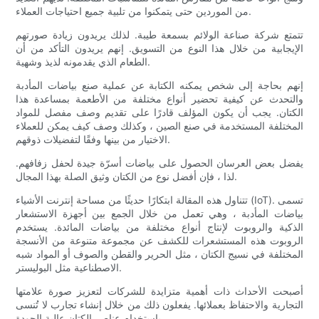
من الموردين حتى يتمكنوا من تلبية جميع احتياجات العملاء.
تتمتع شركة صناعة الولائم بسمعة طيبة. لذلك يريدون زيادة صورتهم
الإيجابية من خلال هذا النوع من التسويق. إنهم يريدون التأكد من أن
الطعام الذي يقدمونه لذيذ وشهية.
إنهم بحاجة إلى شخص يمكنه الكتابة عن عملية صنع بياضات المأدبة
والتحدث عن كيفية تحضير أنواع مختلفة من الأطعمة بمساعدة هذا
الكتان. يجب أن يكون المؤلف قادرًا على تقديم وصف مفصل للمواد
المختلفة المستخدمة في صنع الصين ، وكذلك وصف كيف يمكن للعملاء
الاختيار من بينها وفقًا لتفضيلات ذوقهم.
يفضل بعض العرسان الحصول على بياضات أسرّة جيدة لحفل زفافهم.
لذا ، فإن أفضل نوع من الكتان وثيق الصلة بهذا المجال.
تتناول هذه المقالة ابتكارًا حديثًا من مساحة إنترنت الأشياء (IoT). تسمى
بياضات المأدبة ، وهي تعمل من خلال الجمع بين أجهزة الاستشعار
الذكية والروبوت لإنتاج أنواع مختلفة من بياضات المائدة. يستخدم
الروبوت هذه المستشعرات للكشف عن مجموعة متنوعة من الأنسجة
المختلفة في نسيج الكتان ، مثل الحرير والقطن والصوف أو المواد شبه
الاصطناعية مثل البوليستر.
أصبحت الأحداث ذات أهمية متزايدة للشركات لتعزيز صورة علامتها
التجارية والاحتفاظ بعملائها. يفعلون ذلك من خلال إنشاء تجارب لا تُنسى
باستخدام عناصر الكتان عالية الجودة.