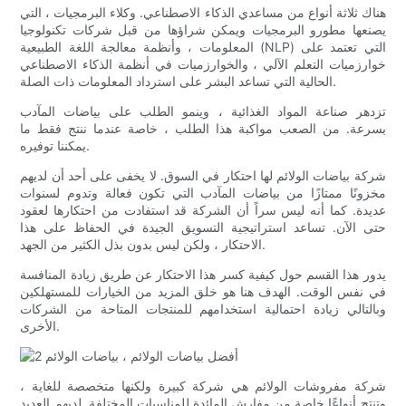
هناك ثلاثة أنواع من مساعدي الذكاء الاصطناعي. وكلاء البرمجيات ، التي
يصنعها مطورو البرمجيات ويمكن شراؤها من قبل شركات تكنولوجيا
المعلومات ، وأنظمة معالجة اللغة الطبيعية (NLP) التي تعتمد على
خوارزميات التعلم الآلي ، والخوارزميات في أنظمة الذكاء الاصطناعي
الحالية التي تساعد البشر على استرداد المعلومات ذات الصلة.
تزدهر صناعة المواد الغذائية ، وينمو الطلب على بياضات المآدب
بسرعة. من الصعب مواكبة هذا الطلب ، خاصة عندما ننتج فقط ما
يمكننا توفيره.
شركة بياضات الولائم لها احتكار في السوق. لا يخفى على أحد أن لديهم
مخزونًا ممتازًا من بياضات المآدب التي تكون فعالة وتدوم لسنوات
عديدة. كما أنه ليس سراً أن الشركة قد استفادت من احتكارها لعقود
حتى الآن. تساعد استراتيجية التسويق الجيدة في الحفاظ على هذا
الاحتكار ، ولكن ليس بدون بذل الكثير من الجهد.
يدور هذا القسم حول كيفية كسر هذا الاحتكار عن طريق زيادة المنافسة
في نفس الوقت. الهدف هنا هو خلق المزيد من الخيارات للمستهلكين
وبالتالي زيادة احتمالية استخدامهم للمنتجات المتاحة من الشركات
الأخرى.
شركة مفروشات الولائم هي شركة كبيرة ولكنها متخصصة للغاية ،
وتنتج أنواعًا خاصة من مفارش المائدة للمناسبات المختلفة. لديهم العديد