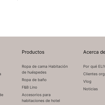
Productos
Acerca d
Ropa de cama Habitación
Por qué ELI
de huéspedes
a
Clientes org
Ropa de baño
Vlog
F&B Lino
Noticias
de
Accesorios para
habitaciones de hotel