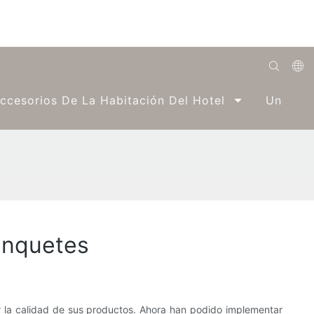
English
ccesorios De La Habitación Del Hotel
Una Par
Română
Беларуская
O'zbek
ქართველი
Bahasa Indonesia
anquetes
Français
Español
العربية
r la calidad de sus productos. Ahora han podido implementar