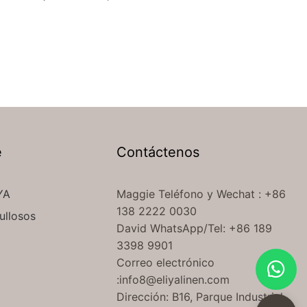
e
Contáctenos
YA
Maggie Teléfono
y Wechat
: +86
138 2222 0030
ullosos
David WhatsApp/Tel: +86 189
3398 9901
Correo electrónico
:
info8@eliyalinen.com
Dirección: B16, Parque Industrial