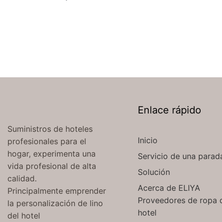
Enlace rápido
Suministros de hoteles
Inicio
profesionales para el
hogar, experimenta una
Servicio de una parad
vida profesional de alta
Solución
calidad.
Acerca de ELIYA
Principalmente emprender
Proveedores de ropa 
la personalización de lino
hotel
del hotel