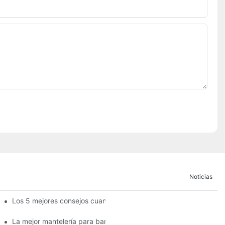
Noticias
Los 5 mejores consejos cuando se trata de mantelería para ban
La mejor mantelería para banquetes, mantelería para restaurante