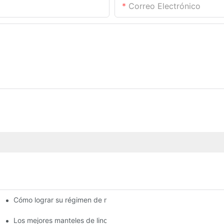
Correo Electrónico
Cómo lograr su régimen de mantelería para banquetes
breve descripción general
Los mejores manteles de lino y boda para banquete: