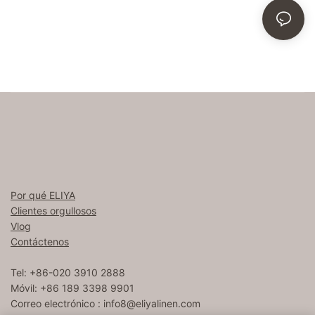
Por qué ELIYA
Clientes orgullosos
Vlog
Contáctenos
Tel: +86-020 3910 2888
Móvil: +86 189 3398 9901
Correo electrónico :
info8@eliyalinen.com