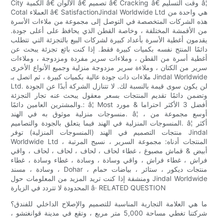
City الكمية â€ الألوان â€ تصميم â€ Cracking â€ وقت التسليم â¦
Cotal العملاء â€ SatisfactionJindal Worldwide Ltd هي واحدة من
هذه الشركات المتخصصة في التوصل إلى مجموعة من ملاءات الأسرة
من الأقمشة المختلفة ، وخاصة القطن الذي يحافظ على أعلى جودة.
يقدمون أغطية الأسرة بأعداد كبيرة لشركات البيع بالتجزئة التي تتطلب
دائمًا المنتج نفسه بكميات كبيرة فقط. إذا كنت بائع تجزئة يبحث عن
أغطية أسرة من القطن ، وملاءات سرير مفردة ومزدوجة ، وملاءات
سرير من الكتان ، وملاءة سرير مزدوجة منزلية وجميع الأنواع الأخرى
ملاءات ذات جودة عالية بكميات كبيرة ، ثم اتصل بـ Jindal Worldwide
Ltd. لن يكون سوى قيمة بالنسبة لك. لا تتنازل الشركة أبدًا عن الجودة
وتضمن دائمًا تقديم المنتجات بسعر معقول يبحث عنه تجار التجزئة
والمشترين العامين دائمًا.: â¦ Most أفضل 3 الأكثر احتراما & مورد
منسوجات منزلية موثوق به في الهند. â¦ ، أوسع مجموعة من
المنسوجات المنزلية في الهند فيما يتعلق بالجودة والتصاميم. â¦ أكثر
منتجات التصميم في الهند (المنسوجات المنزلية) توفر Jindal
Worldwide Ltd المنتجات أدناه: مجموعة السرير ، نسيج المرتبة ،
أبيض & قماش مصبوغ ، غطاء لحاف ، لحاف ، لحاف ، لحاف ، واقي
فراش ، غطاء فراش ، واقي وسادة ، وسادة ، غطاء وسادة ، غطاء
وسادة ، مسند ، Dohar ، منتجات ديكور ، ستائر ، بياضات حمام
ومنشفة إذا كنت تريد المزيد من المعلومات حول Jindal Worldwide
المحدودة لا تتردد في الزيارة â· RELATED QUESTION
ما هي العلامة التجارية المناسبة للتصميم والإصلاح الداخلي للفندق؟
شركتنا تغطي مساحة 5,000 متر مربع ، وتقع في مدينة قوانغتشو ،