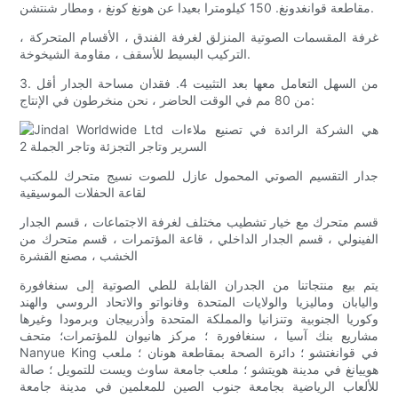
مقاطعة قوانغدونغ. 150 كيلومترا بعيدا عن هونغ كونغ ، ومطار شنتشن.
غرفة المقسمات الصوتية المنزلق لغرفة الفندق ، الأقسام المتحركة ،
التركيب البسيط للأسقف ، مقاومة الشيخوخة.
3. من السهل التعامل معها بعد التثبيت 4. فقدان مساحة الجدار أقل
من 80 مم في الوقت الحاضر ، نحن منخرطون في الإنتاج:
جدار التقسيم الصوتي المحمول عازل للصوت نسيج متحرك للمكتب
لقاعة الحفلات الموسيقية
قسم متحرك مع خيار تشطيب مختلف لغرفة الاجتماعات ، قسم الجدار
الفينولي ، قسم الجدار الداخلي ، قاعة المؤتمرات ، قسم متحرك من
الخشب ، مصنع القشرة
يتم بيع منتجاتنا من الجدران القابلة للطي الصوتية إلى سنغافورة
واليابان وماليزيا والولايات المتحدة وفانواتو والاتحاد الروسي والهند
وكوريا الجنوبية وتنزانيا والمملكة المتحدة وأذربيجان وبرمودا وغيرها
مشاريع بنك آسيا ، سنغافورة ؛ مركز هانيوان للمؤتمرات؛ متحف
Nanyue King في قوانغتشو ؛ دائرة الصحة بمقاطعة هونان ؛ ملعب
هوييانغ في مدينة هويتشو ؛ ملعب جامعة ساوث ويست للتمويل ؛ صالة
للألعاب الرياضية بجامعة جنوب الصين للمعلمين في مدينة جامعة