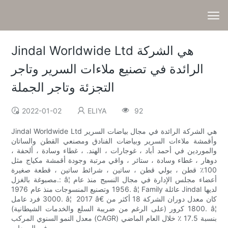
Jindal Worldwide Ltd هي الشركة
الرائدة في تصنيع ملاءات السرير وتاجر
التجزئة وتاجر الجملة
2022-01-02
ELIYA
92
Jindal Worldwide Ltd هي الشركة الرائدة في مجال بياضات السرير
وأقمشة ملاءات السرير وبياضات الفنادق ومصنعي القطن والساتان
والموردين في أحمد أباد ، غوجارات ، الهند. ، غطاء وسادة ، ألحفة ،
دوهار ، غطاء وسادة ، ستائر ، واقي مرتبة وجودة أقمشة مكياج مثل
100٪ قطن ، بولي قطن ، ساتين ، شرائط ساتين ، قطعة صغيرة
مصبوغة بالغزل.: â¦ أعضاء مجلس الإدارة في مجال النسيج منذ عام
1956 وتصنيع المنسوجات منذ عام 1976. â¦ Family عائلة Jindal لديها
3000 فرد عامل. â¦  2017 â€ كان معدل دوران الشركة 18 أكثر من
1800 كرور (على الرغم من ضريبة السلع والخدمات الشيطانية). â¦
معدل النمو السنوي المركب (CAGR) بنسبة 17.5 ٪ خلال العام الماضي
في المبيعات.