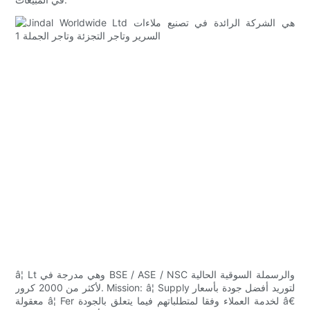
â¦ Lt وهي مدرجة في BSE / ASE / NSC والرسملة السوقية الحالية
لأكثر من 2000 كرور. Mission: â¦ Supply لتوريد أفضل جودة بأسعار
معقولة â¦ Fer لخدمة العملاء وفقا لمتطلباتهم فيما يتعلق بالجودة â€