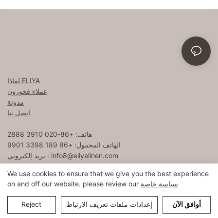
لماذا ELIYA
عملاء فخورون
مدونة
اتصل بنا
هاتف: +86-020 3910 2888
الهاتف المحمول: +86 189 3398 9901
info8@eliyalinen.com
بريد إلكتروني :
We use cookies to ensure that we give you the best experience
سياسة خاصة
on and off our website. please review our
خريطة
حقوق الطبع والنشر © 2025 ELIYA Hotel Linen Co. ، Ltd |
sitemap
粤ICP备15074832号
أوافق الآن
إعدادات ملفات تعريف الارتباط
Reject