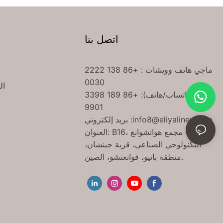
اتصل بنا
ماجي هاتف
وويشات
: +86 138 2222
0030
ال
ديفيد (واتساب/هاتف): +86 189 3398
9901
info8@eliyalinen.com
بريد إلكتروني :
العنوان: B16، مجمع هواتشوانغ
التكنولوجي الصناعي، قرية جينشان،
منطقة بانيو، قوانغتشو، الصين.