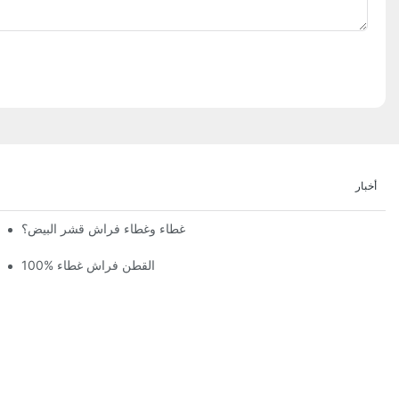
أخبار
هل وجد أي شخص أو صنع غطاء وغطاء فراش قشر البيض؟
100% القطن فراش غطاء