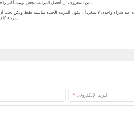
من المعروف أن أفضل المراتب تجعل نومك أكثر راحة. كما أنها تساعد في تقليل مستويات التوتر وبالتالي فهي مفيدة لصحتك.
د شراء واحدة. لا ينبغي أن تكون المرتبة الجيدة مناسبة فقط ولكن يجب أن تحتو
بدرجة كافية لدعم ظهرك وأن يكون ناعمًا بدرجة كافية حتى لا تغرق فيه أثناء النوم.
البريد الإلكتروني