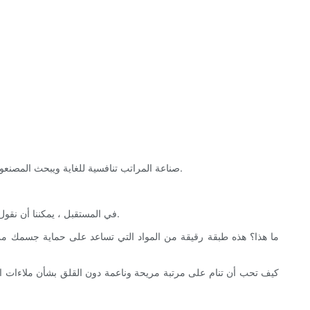
صناعة المراتب تنافسية للغاية ويبحث المصنعون باستمرار عن طرق جديدة لتحسين مبيعاتهم. من أجل الحصول على فهم أفضل للسوق ، من المهم إلقاء نظرة على أحدث التطورات في هذه الصناعة.
في المستقبل ، يمكننا أن نقول إن جميع المراتب ستصنع من الإسفنج المرن ، والطريقة الوحيدة للتأكد من عدم تعرضك للأذى هي النوم على مرتبة مصنوعة من إسفنج الميموري فوم.
كيف تحب أن تنام على مرتبة مريحة وناعمة دون القلق بشأن ملاءات الس