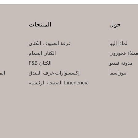
حول
المنتجات
لماذا إلييا
غرفة الضيوف الكتان
عملاء فخورون
الكتان الحمام
مدونة فيديو
F&B الكتان
نيوزأسفا
إكسسوارات غرف الفندق
الصفحة الرئيسية Linenencia