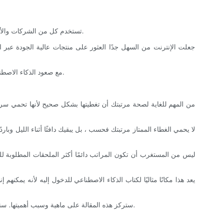
تستخدم كل من الشركات والأفراد مواد مختلفة لتحسين مستوى راحتهم في السرير. ق ، ملاءات ، وسائد ، بطانيات ، إلخ. هي بعض الأنواع الشائعة من المواد المستخدمة لهذا الغرض.
جعلت الإنترنت من السهل جدًا العثور على منتجات عالية الجودة عبر 
مع صعود الذكاء الاصطناعي في مجال صناعة المراتب ، تحتاج الشركات إلى توسيع خط إنتاجها. عليهم أن يجدوا حلاً يحمي مراتبهم عالية الجودة من الثقوب التي يسببها الأطفال.
من المهم للغاية لصحة مرتبتك أن تغطيتها بشكل صحيح لأنها تحمي سريرك
لا يحمي الغطاء الممتاز مرتبتك فحسب ، بل يبقيك دافئًا أثناء الليل وبار
ليس من المستغرب أن تكون المراتب دائمًا أكثر الملحقات المطلوبة 
يعد هذا مكانًا مثاليًا لكتاب الذكاء الاصطناعي للدخول إليه لأنه ي
ستركز هذه المقالة على ماهية وسبب أهميتها. سنناقش الأنواع المختلفة من الأغطية وكيف تختلف عن بعضها البعض. بالإضافة إلى ذلك ، سوف نتطرق إلى الخصائص التي تجعل المرء متفوقًا على الآخر.