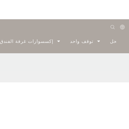
English
الحل
توقف واحد
إكسسوارات غرفة الفندق
Română
Беларуская
O'zbek
ქართველი
Bahasa Indonesia
Français
Español
العربية