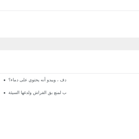
اشتريت غطاء فراش اليوم من الهدف ، ويبدو أنه يحتوي على دماء؟
أغطية المراتب لمنع بق الفراش ولدغها السيئة