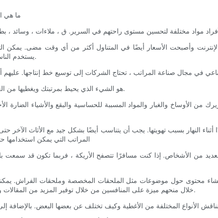
ما هي اف
الإنترنت وأصبحت الأسعار أيضًا في المتناول أكثر من أي وقت مضى. يمكن ا
يستخدم الناس بشكل متزايد التسوق عبر الإنترنت كوسيلة لتوفير المال والوقت أيضًا.
هو الشيء الذي يحيط بمرتبتك ويغطيها من الغبار والأوساخ والهواء. إنه بمثابة حاجز ضد جميع أنواع الحوادث والأضرار.
 من الأوساخ والغبار والمواد المسببة للحساسية والبقع والأشياء الضارة الأ
دًا أثناء النهار بسبب تهويتها. يجب أن يتناسب أيضًا بشكل جيد مع الأثاث الآخر ح
المراتب التي يمكن استخدامها حتى
للعديد من الأشخاص. إذا كنت مسافرًا تتصفح الأريكة ، فربما تكون قد سم
مكنهم إنشاء محتوى حول موضوعات مثل الملحقات المخصصة وملحقات الفراش. يمك
خلال منحهم ميزة على المنافسين من خلال توفير المزيد من المقالات والنصائح ذات الصلة حول كيفية الحصول على أفضل التصميمات الممكنة.