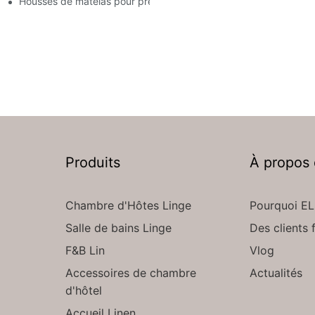
leurs propriétaires
Housses de matelas pour prévenir les punaises de lit et leurs p
Produits
À propos
Chambre d'Hôtes Linge
Pourquoi EL
Salle de bains Linge
Des clients f
F&B Lin
Vlog
Accessoires de chambre
Actualités
d'hôtel
Accueil Linen