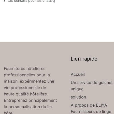
Dix conseils pour les chats qui sont obligés de déménager avec 
Lien rapide
Fournitures hôtelières
Accueil
professionnelles pour la
maison, expérimentez une
Un service de guichet
vie professionnelle de
unique
haute qualité hôtelière.
solution
Entreprenez principalement
À propos de ELIYA
la personnalisation du lin
Fournisseurs de linge
hôtel