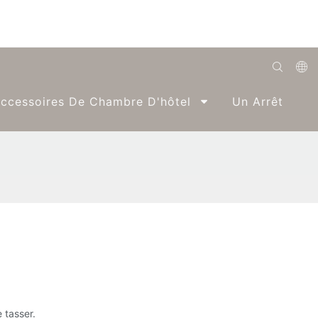
English
ccessoires De Chambre D'hôtel
Un Arrêt
Română
Беларуская
O'zbek
ქართველი
Bahasa Indonesia
Français
Español
العربية
 tasser.