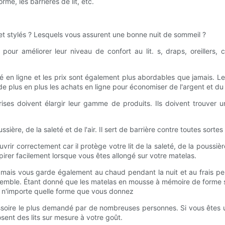
me, les barrières de lit, etc.
s et stylés ? Lesquels vous assurent une bonne nuit de sommeil ?
ux pour améliorer leur niveau de confort au lit. s, draps, oreille
ité en ligne et les prix sont également plus abordables que jamais.
de plus en plus les achats en ligne pour économiser de l'argent et d
prises doivent élargir leur gamme de produits. Ils doivent trouve
ssière, de la saleté et de l'air. Il sert de barrière contre toutes sor
ouvrir correctement car il protège votre lit de la saleté, de la poussi
pirer facilement lorsque vous êtes allongé sur votre matelas.
ais vous garde également au chaud pendant la nuit et au frais penda
semble. Étant donné que les matelas en mousse à mémoire de forme so
 à n'importe quelle forme que vous donnez
ccessoire le plus demandé par de nombreuses personnes. Si vous êtes
sent des lits sur mesure à votre goût.