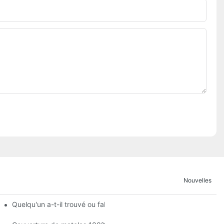
Nouvelles
dirait qu'il y a du sang dessus ?
Quelqu'un a-t-il trouvé ou fabriqué une housse pour un couvre-m