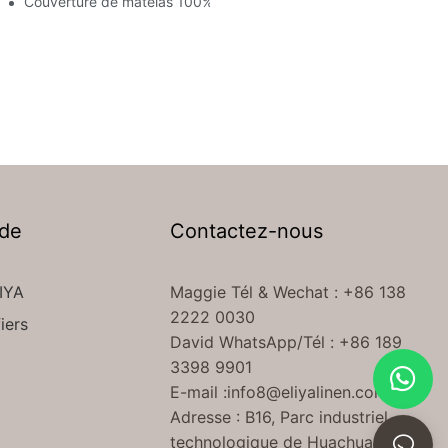
iqûres désagréables
Couverture de matelas 100% coton
 de
Contactez-nous
IYA
Maggie Tél
& Wechat
: +86 138
2222 0030
iers
David WhatsApp/Tél : +86 189
3398 9901
E-mail :
info8@eliyalinen.com
Adresse : B16, Parc industriel
technologique de Huachuang,