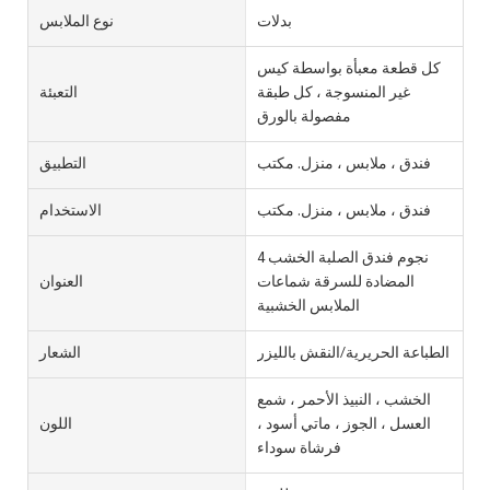
بدلات
نوع الملابس
كل قطعة معبأة بواسطة كيس
غير المنسوجة ، كل طبقة
التعبئة
مفصولة بالورق
فندق ، ملابس ، منزل. مكتب
التطبيق
فندق ، ملابس ، منزل. مكتب
الاستخدام
4 نجوم فندق الصلبة الخشب
المضادة للسرقة شماعات
العنوان
الملابس الخشبية
الطباعة الحريرية/النقش بالليزر
الشعار
الخشب ، النبيذ الأحمر ، شمع
العسل ، الجوز ، ماتي أسود ،
اللون
فرشاة سوداء