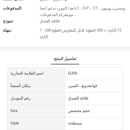
هذا المورد يدعم أيضا L/C ، D/P ، T/T ، ويسترن يونيون
المدفوعات:
، مونيغرام المدفوعات
علاقة الفندق
نموذج:
1 - 300 (قطع):15 (أيام) ،> 300 (قطع): قابل للتفاوض
مهلة:
(أيام)
تفاصيل المنتج
ELIYA
اسم العلامة التجارية
قوانغدونغ ، الصين
مكان المنشأ
علاقة الفندق
رقم الموديل
حجم مخصص
Size
مسطحة
Style