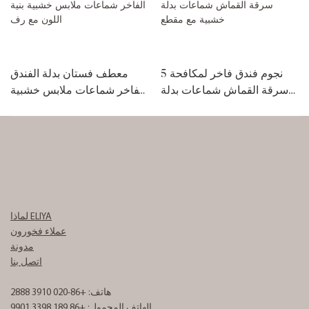
5 نجوم فندق فاخر لمكافحة
معطف فستان بدلة الفندق
سرقة القماش شماعات بدلة
الفاخر شماعات ملابس خشبية
خشبية مع مقطع
بنية اللون مع رف
لماذا ELIYA
عملاء فخورون
مدونة
اتصل بنا
هاتف: +86-020 3910 2888
الهاتف المحمول: +86 189 3398 9901