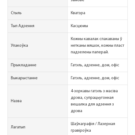
замове
Стыль
Кватэра
Тып Адзення
Касцюмы
Кожны кавалак спакаваны ў
Упакоўка
нетканы мяшок, кожны пласт
падзелены паперай.
Прыкладанне
Гатэль, адзенне, дом, офіс
Выкарыстанне
Гатэль, адзенне, дом, офіс
4-зоркавы гатэль з масіва
дрэва, супрацьугонная
Назва
вешалка для адзення з
дрэва
Шаўкаграфія / Лазерная
Лагатып
гравіроўка