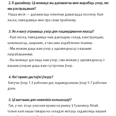
2. Я дызайнер. Ці можаце вы дапамагчы мне вырабіць узор, які 
мы распрацавалі?
 Наша місія — дапамагаць кліентам дамагацца поспеху. Калі 
ласка, паведаміце мне пра сваю праблему.
3. Як я магу атрымаць узор для пацверджання якасці?
 - Калі ласка, паведаміце нам дакладны склад, канструкцыю, 
шчыльнасць, шырыню, а таксама аздабленне тканіны.
 - Мы можам даць вам узор у адпаведнасці з вашымі 
патрабаваннямі.
 - Вы можаце даслаць нам узор, і мы можам у адпаведнасці з 
вашым узорам даць вам сустрэчны ўзор.
4. Які тэрмін дастаўкі ўзору?
 Бягучы ўзор 1-3 рабочых дні, індывідуальны ўзор 5-7 рабочых 
дзён.
5. Ці магчыма для невялікіх колькасцяў?
 Так, у нас ёсць уласная крама на рынку ў Гуанчжоу, Кітай, 
толькі калі нашы тавары на складзе могуць задаволіць вашыя 