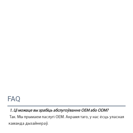
FAQ
1. Ці можаце вы зрабіць абслугоўванне OEM або ODM?
 Так. Мы прымаем паслугі OEM. Акрамя таго, у нас ёсць уласная 
каманда дызайнераў.