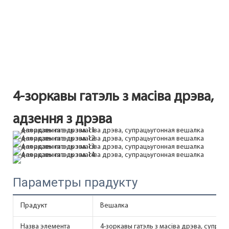
4-зоркавы гатэль з масіва дрэва, 
адзення з дрэва
Параметры прадукту
Прадукт
Вешалка
Назва элемента
4-зоркавы гатэль з масіва дрэва, супра