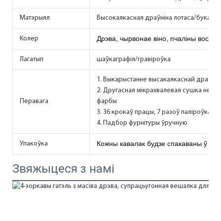
Матэрыял
Высокаякасная драўніна лотаса/бука
Дрэва, чырвонае віно, пчаліны воск, 
Колер
Лагатып
шаўкаграфія/гравіроўка
1. Выкарыстанне высакаякаснай драўні
2. Другасная мікрахвалевая сушка не дэ
Перавага
фарбы
3. 36 крокаў працы, 7 разоў паліроўка, 5
4. Падбор фурнітуры ўручную
Кожны кавалак будзе спакаваны ў нет
Упакоўка
Звяжыцеся з намі