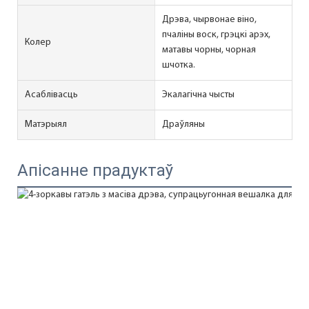
Дрэва, чырвонае віно,
пчаліны воск, грэцкі арэх,
Колер
матавы чорны, чорная
шчотка.
Асаблівасць
Экалагічна чысты
Матэрыял
Драўляны
Апісанне прадуктаў