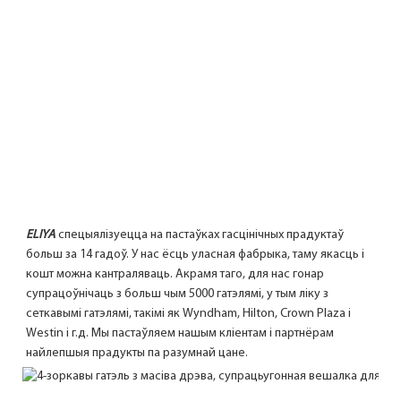
ELIYA
 спецыялізуецца на пастаўках гасцінічных прадуктаў 
больш за 14 гадоў. У нас ёсць уласная фабрыка, таму якасць і 
кошт можна кантраляваць. Акрамя таго, для нас гонар 
супрацоўнічаць з больш чым 5000 гатэлямі, у тым ліку з 
сеткавымі гатэлямі, такімі як Wyndham, Hilton, Crown Plaza і 
Westin і г.д. Мы пастаўляем нашым кліентам і партнёрам 
найлепшыя прадукты па разумнай цане.