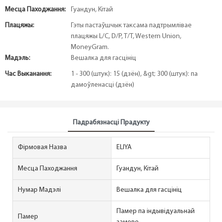
Месца Паходжання:
Гуандун, Кітай
Плацяжы:
Гэты пастаўшчык таксама падтрымлівае
плацяжы L/C, D/P, T/T, Western Union,
MoneyGram.
Мадэль:
Вешалка для гасцініц
Час Выканання:
1 - 300 (штук): 15 (дзён), &gt; 300 (штук): па
дамоўленасці (дзён)
Падрабязнасці Прадукту
Фірмовая Назва
ELIYA
Месца Паходжання
Гуандун, Кітай
Нумар Мадэлі
Вешалка для гасцініц
Памер па індывідуальнай
Памер