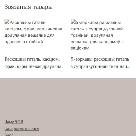
Звязаныя тавары
Раскошны гатэль, касцюм,
5-зоркавы раскошны гатэль
фрак, карычневая драўляная
з супрацьугоннай тканінай,
вешалка для адзення з
драўляная вешалка для
стойкай
касцюмаў з заціскам
Чаму ЭЛІЯ
Ганаровыя кліенты
Влог