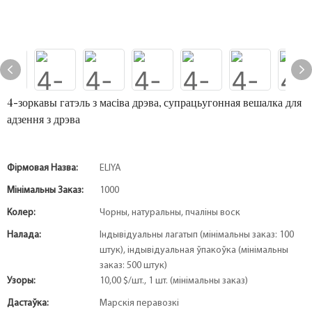
4-зоркавы гатэль з масіва дрэва, супрацьугонная вешалка для
адзення з дрэва
Фірмовая Назва:
ELIYA
Мінімальны Заказ:
1000
Колер:
Чорны, натуральны, пчаліны воск
Налада:
Індывідуальны лагатып (мінімальны заказ: 100
штук), індывідуальная ўпакоўка (мінімальны
заказ: 500 штук)
Узоры:
10,00 $/шт., 1 шт. (мінімальны заказ)
Дастаўка:
Марскія перавозкі