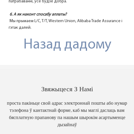
патрабаванні, усё будзе добра.
6. А як наконт спосабу аплаты?
 Мы прымаем L/C, T/T, Western Union, Alibaba Trade Assurance і 
гэтак далей.
Назад дадому
Звяжыцеся З Намі
проста пакіньце свой адрас электроннай пошты або нумар
тэлефона ў кантактнай форме, каб мы маглі даслаць вам
бясплатную прапанову па нашым шырокім асартыменце
дызайнаў