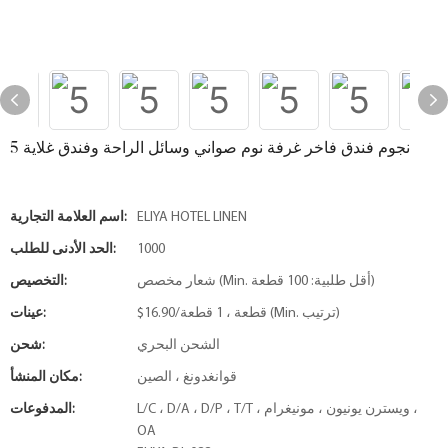
5 نجوم فندق فاخر غرفة نوم صواني وسائل الراحة وفندق غلاية
ELIYA HOTEL LINEN
اسم العلامة التجارية:
1000
الحد الأدنى للطلب:
شعار مخصص (Min. أقل طلبية: 100 قطعة)
التخصيص:
$16.90/قطعة ، 1 قطعة (Min. ترتيب)
عينات:
الشحن البحري
شحن:
قوانغدونغ ، الصين
مكان المنشأ:
L/C ، D/A ، D/P ، T/T ، ويسترن يونيون ، مونيغرام ،
المدفوعات:
OA