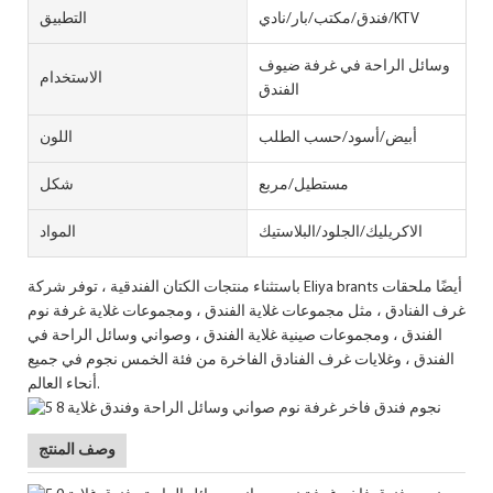
فندق/مكتب/بار/نادي/KTV
التطبيق
وسائل الراحة في غرفة ضيوف
الاستخدام
الفندق
أبيض/أسود/حسب الطلب
اللون
مستطيل/مربع
شكل
الاكريليك/الجلود/البلاستيك
المواد
باستثناء منتجات الكتان الفندقية ، توفر شركة Eliya brants أيضًا ملحقات
غرف الفنادق ، مثل مجموعات غلاية الفندق ، ومجموعات غلاية غرفة نوم
الفندق ، ومجموعات صينية غلاية الفندق ، وصواني وسائل الراحة في
الفندق ، وغلايات غرف الفنادق الفاخرة من فئة الخمس نجوم في جميع
أنحاء العالم.
وصف المنتج