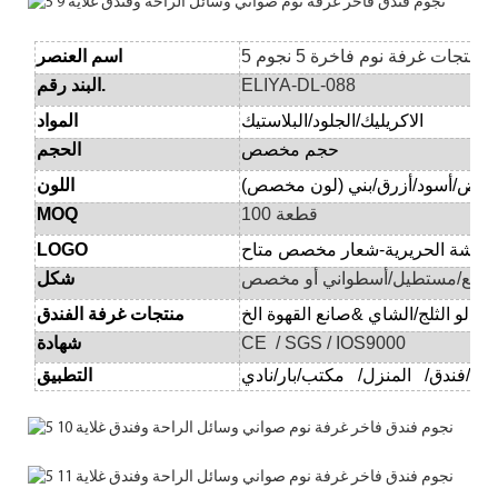
منتجات غرفة نوم فاخرة 5 نجوم
اسم العنصر
ELIYA-DL-088
البند رقم.
الاكريليك/الجلود/البلاستيك
المواد
حجم مخصص
الحجم
أبيض/أسود/أزرق/بني (لون مخصص)
اللون
100 قطعة
MOQ
لشاشة الحريرية-شعار مخصص متاح
LOGO
مربع/مستطيل/أسطواني أو مخصص
شكل
/دلو الثلج/الشاي &صانع القهوة الخ
منتجات غرفة الفندق
CE / SGS / IOS9000
شهادة
بار/نادي/KTV
فندق/
المنزل/
التطبيق